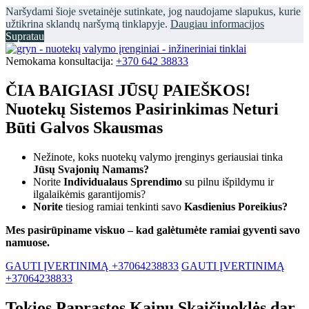
Naršydami šioje svetainėje sutinkate, jog naudojame slapukus, kurie
užtikrina sklandų naršymą tinklapyje.
Daugiau informacijos
Supratau
Nemokama konsultacija:
+370 642 38833
ČIA BAIGIASI JŪSŲ PAIEŠKOS!
Nuotekų Sistemos Pasirinkimas Neturi
Būti Galvos Skausmas
Nežinote, koks nuotekų valymo įrenginys geriausiai tinka
Jūsų Svajonių Namams?
Norite
Individualaus Sprendimo
su pilnu išpildymu ir
ilgalaikėmis garantijomis?
Norite
tiesiog ramiai tenkinti savo
Kasdienius Poreikius?
Mes pasirūpiname viskuo – kad galėtumėte ramiai gyventi savo
namuose.
GAUTI ĮVERTINIMĄ +37064238833
GAUTI ĮVERTINIMĄ
+37064238833
Tokios Paprastos Kainų Skaičiuoklės dar