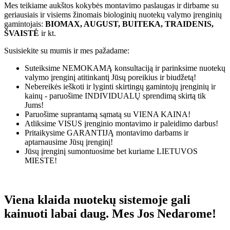
Mes teikiame aukštos kokybės montavimo paslaugas ir dirbame su
geriausiais ir visiems žinomais biologinių nuotekų valymo įrenginių
gamintojais:
BIOMAX, AUGUST, BUITEKA, TRAIDENIS,
ŠVAISTĖ
ir kt.
Susisiekite su mumis ir mes pažadame:
Suteiksime
NEMOKAMĄ
konsultaciją ir parinksime nuotekų
valymo įrenginį atitinkantį Jūsų poreikius ir biudžetą!
Nebereikės ieškoti ir lyginti skirtingų gamintojų įrenginių ir
kainų - paruošime
INDIVIDUALŲ
sprendimą skirtą tik
Jums!
Paruošime suprantamą sąmatą su
VIENA KAINA!
Atliksime
VISUS
įrenginio montavimo ir paleidimo darbus!
Pritaikysime
GARANTIJĄ
montavimo darbams ir
aptarnausime Jūsų įrenginį!
Jūsų įrenginį sumontuosime bet kuriame
LIETUVOS
MIESTE!
Viena klaida nuotekų sistemoje gali
kainuoti labai daug. Mes Jos Nedarome!