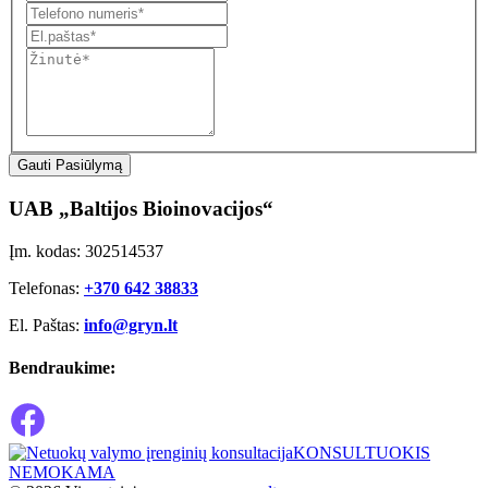
Gauti Pasiūlymą
UAB „Baltijos Bioinovacijos“
Įm. kodas: 302514537
Telefonas:
+370 642 38833
El. Paštas:
info@gryn.lt
Bendraukime:
KONSULTUOKIS
NEMOKAMA