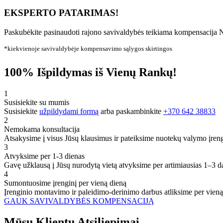
EKSPERTO PATARIMAS!
Paskubėkite pasinaudoti rajono savivaldybės teikiama kompensacija N
*kiekvienoje savivaldybėje kompensavimo sąlygos skirtingos
100% Išpildymas iš Vienų Rankų!
1
Susisiekite su mumis
Susisiekite
užpildydami formą
arba paskambinkite
+370 642 38833
2
Nemokama konsultacija
Atsakysime į visus Jūsų klausimus ir pateiksime nuotekų valymo įren
3
Atvyksime per 1-3 dienas
Gavę užklausą į Jūsų nurodytą vietą atvyksime per artimiausias 1–3 d
4
Sumontuosime įrenginį per vieną dieną
Įrenginio montavimo ir paleidimo-derinimo darbus atliksime per vieną
GAUK SAVIVALDYBĖS KOMPENSACIJĄ
Mūsų
Klientų
Atsiliepimai