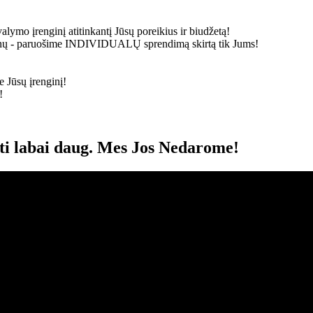
alymo įrenginį atitinkantį Jūsų poreikius ir biudžetą!
ainų - paruošime
INDIVIDUALŲ
sprendimą skirtą tik Jums!
 Jūsų įrenginį!
!
oti labai daug. Mes Jos Nedarome!