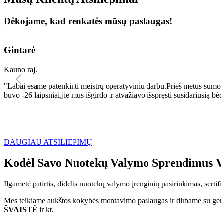
Dėkojame, kad renkatės mūsų paslaugas!
Gintarė
Kauno raj.
"Labai esame patenkinti meistrų operatyviniu darbu.Prieš metus sumo
buvo -26 laipsniai,jie mus išgirdo ir atvažiavo išspręsti susidariu
DAUGIAU ATSILIEPIMŲ
Kodėl Savo Nuotekų Valymo Sprendimus V
Ilgametė patirtis, didelis nuotekų valymo įrenginių pasirinkimas, sert
Mes teikiame aukštos kokybės montavimo paslaugas ir dirbame su geri
ŠVAISTĖ
ir kt.