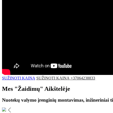
SUŽINOTI KAINĄ
SUŽINOTI KAINĄ +37064238833
Mes
"Žaidimų"
Aikštelėje
Nuotekų valymo įrenginių montavimas, inžineriniai ti