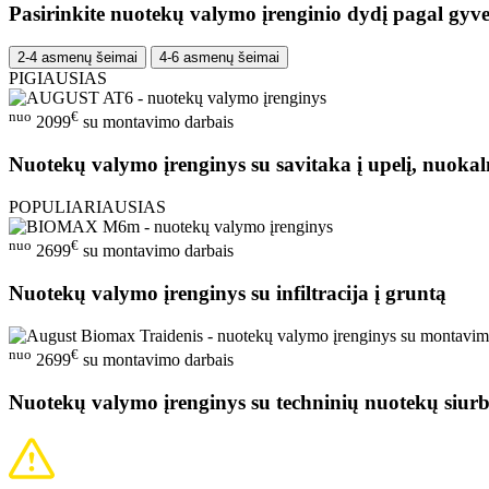
Pasirinkite nuotekų valymo įrenginio dydį pagal gyve
2-4 asmenų šeimai
4-6 asmenų šeimai
PIGIAUSIAS
nuo
€
2099
su montavimo darbais
Nuotekų valymo įrenginys su savitaka į upelį, nuokal
POPULIARIAUSIAS
nuo
€
2699
su montavimo darbais
Nuotekų valymo įrenginys su infiltracija į gruntą
nuo
€
2699
su montavimo darbais
Nuotekų valymo įrenginys su techninių nuotekų siurb