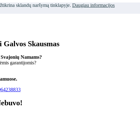
užtikrina sklandų naršymą tinklapyje.
Daugiau informacijos
ti Galvos Skausmas
 Svajonių Namams?
kėmis garantijomis?
namuose.
64238833
Nebuvo!