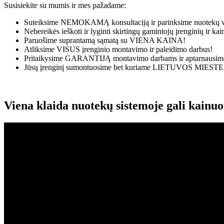
Susisiekite su mumis ir mes pažadame:
Suteiksime
NEMOKAMĄ
konsultaciją ir parinksime nuotekų v
Nebereikės ieškoti ir lyginti skirtingų gamintojų įrenginių ir k
Paruošime suprantamą sąmatą su
VIENA KAINA!
Atliksime
VISUS
įrenginio montavimo ir paleidimo darbus!
Pritaikysime
GARANTIJĄ
montavimo darbams ir aptarnausime
Jūsų įrenginį sumontuosime bet kuriame
LIETUVOS MIESTE
Viena klaida nuotekų sistemoje gali kainu