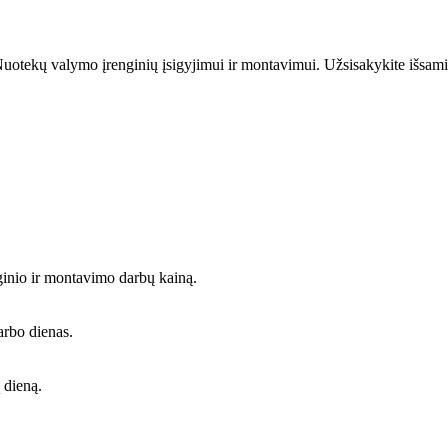
uotekų valymo įrenginių įsigyjimui ir montavimui. Užsisakykite išsami
ginio ir montavimo darbų kainą.
arbo dienas.
 dieną.