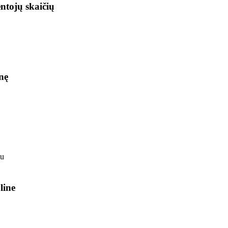
ntojų skaičių
nę
line