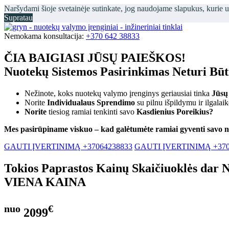
Naršydami šioje svetainėje sutinkate, jog naudojame slapukus, kurie 
Supratau
Nemokama konsultacija:
+370 642 38833
ČIA BAIGIASI JŪSŲ PAIEŠKOS!
Nuotekų Sistemos Pasirinkimas Neturi Bū
Nežinote, koks nuotekų valymo įrenginys geriausiai tinka
Jūsų
Norite
Individualaus Sprendimo
su pilnu išpildymu ir ilgalai
Norite
tiesiog ramiai tenkinti savo
Kasdienius Poreikius?
Mes pasirūpiname viskuo – kad galėtumėte ramiai gyventi savo 
GAUTI ĮVERTINIMĄ +37064238833
GAUTI ĮVERTINIMĄ +370
Tokios Paprastos Kainų Skaičiuoklės dar 
VIENA KAINA
nuo
€
2099