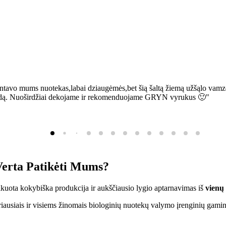
ntavo mums nuotekas,labai dziaugėmės,bet šią šaltą žiemą užšąlo vamzd
sią bėdą. Nuoširdžiai dekojame ir rekomenduojame GRYN vyrukus 🙂"
erta Patikėti Mums?
ifikuota kokybiška produkcija ir aukščiausio lygio aptarnavimas iš
vienų
ausiais ir visiems žinomais biologinių nuotekų valymo įrenginių gamin