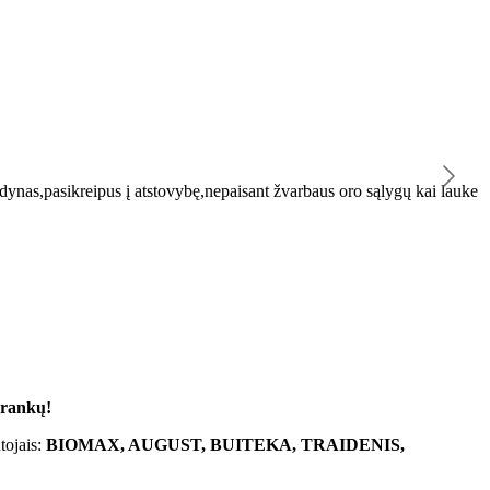
K
ynas,pasikreipus į atstovybę,nepaisant žvarbaus oro sąlygų kai lauke
"
 rankų!
tojais:
BIOMAX, AUGUST, BUITEKA, TRAIDENIS,