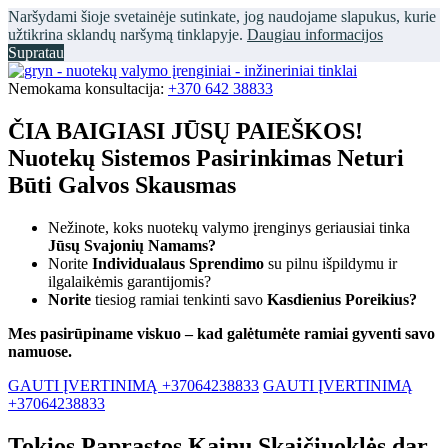
Naršydami šioje svetainėje sutinkate, jog naudojame slapukus, kurie
užtikrina sklandų naršymą tinklapyje.
Daugiau informacijos
Supratau
Nemokama konsultacija:
+370 642 38833
ČIA BAIGIASI JŪSŲ PAIEŠKOS!
Nuotekų Sistemos Pasirinkimas Neturi
Būti Galvos Skausmas
Nežinote, koks nuotekų valymo įrenginys geriausiai tinka
Jūsų Svajonių Namams?
Norite
Individualaus Sprendimo
su pilnu išpildymu ir
ilgalaikėmis garantijomis?
Norite
tiesiog ramiai tenkinti savo
Kasdienius Poreikius?
Mes pasirūpiname viskuo – kad galėtumėte ramiai gyventi savo
namuose.
GAUTI ĮVERTINIMĄ +37064238833
GAUTI ĮVERTINIMĄ
+37064238833
Tokios Paprastos Kainų Skaičiuoklės dar