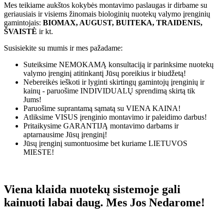
Mes teikiame aukštos kokybės montavimo paslaugas ir dirbame su
geriausiais ir visiems žinomais biologinių nuotekų valymo įrenginių
gamintojais:
BIOMAX, AUGUST, BUITEKA, TRAIDENIS,
ŠVAISTĖ
ir kt.
Susisiekite su mumis ir mes pažadame:
Suteiksime
NEMOKAMĄ
konsultaciją ir parinksime nuotekų
valymo įrenginį atitinkantį Jūsų poreikius ir biudžetą!
Nebereikės ieškoti ir lyginti skirtingų gamintojų įrenginių ir
kainų - paruošime
INDIVIDUALŲ
sprendimą skirtą tik
Jums!
Paruošime suprantamą sąmatą su
VIENA KAINA!
Atliksime
VISUS
įrenginio montavimo ir paleidimo darbus!
Pritaikysime
GARANTIJĄ
montavimo darbams ir
aptarnausime Jūsų įrenginį!
Jūsų įrenginį sumontuosime bet kuriame
LIETUVOS
MIESTE!
Viena klaida nuotekų sistemoje gali
kainuoti labai daug. Mes Jos Nedarome!