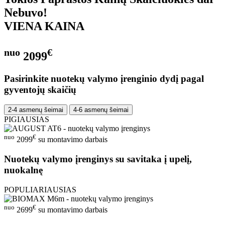
Nebuvo!
VIENA KAINA
nuo
€
2099
Pasirinkite nuotekų valymo įrenginio dydį pagal
gyventojų skaičių
2-4 asmenų šeimai
4-6 asmenų šeimai
PIGIAUSIAS
nuo
€
2099
su montavimo darbais
Nuotekų valymo įrenginys su savitaka į upelį,
nuokalnę
POPULIARIAUSIAS
nuo
€
2699
su montavimo darbais