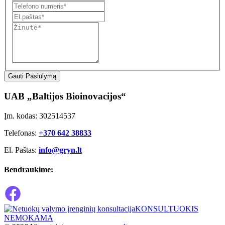
Gauti Pasiūlymą
UAB „Baltijos Bioinovacijos“
Įm. kodas: 302514537
Telefonas:
+370 642 38833
El. Paštas:
info@gryn.lt
Bendraukime:
KONSULTUOKIS
NEMOKAMA