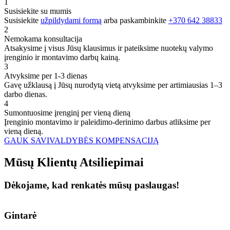
1
Susisiekite su mumis
Susisiekite
užpildydami formą
arba paskambinkite
+370 642 38833
2
Nemokama konsultacija
Atsakysime į visus Jūsų klausimus ir pateiksime nuotekų valymo
įrenginio ir montavimo darbų kainą.
3
Atvyksime per 1-3 dienas
Gavę užklausą į Jūsų nurodytą vietą atvyksime per artimiausias 1–3
darbo dienas.
4
Sumontuosime įrenginį per vieną dieną
Įrenginio montavimo ir paleidimo-derinimo darbus atliksime per
vieną dieną.
GAUK SAVIVALDYBĖS KOMPENSACIJĄ
Mūsų
Klientų
Atsiliepimai
Dėkojame, kad renkatės mūsų paslaugas!
Gintarė