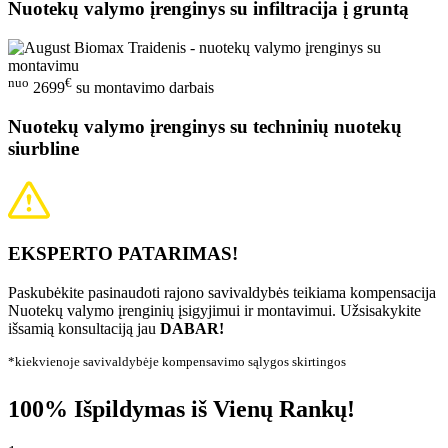
Nuotekų valymo įrenginys su infiltracija į gruntą
nuo
€
2699
su montavimo darbais
Nuotekų valymo įrenginys su techninių nuotekų
siurbline
EKSPERTO PATARIMAS!
Paskubėkite pasinaudoti rajono savivaldybės teikiama kompensacija
Nuotekų valymo įrenginių įsigyjimui ir montavimui. Užsisakykite
išsamią konsultaciją jau
DABAR!
*kiekvienoje savivaldybėje kompensavimo sąlygos skirtingos
100% Išpildymas iš Vienų Rankų!