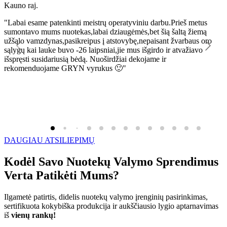
Kauno raj.
K
"Labai esame patenkinti meistrų operatyviniu darbu.Prieš metus
"
sumontavo mums nuotekas,labai dziaugėmės,bet šią šaltą žiemą
l
užšąlo vamzdynas,pasikreipus į atstovybę,nepaisant žvarbaus oro
R
sąlygų kai lauke buvo -26 laipsniai,jie mus išgirdo ir atvažiavo
išspręsti susidariusią bėdą. Nuoširdžiai dekojame ir
rekomenduojame GRYN vyrukus 🙂"
DAUGIAU ATSILIEPIMŲ
Kodėl Savo Nuotekų Valymo Sprendimus
Verta Patikėti Mums?
Ilgametė patirtis, didelis nuotekų valymo įrenginių pasirinkimas,
sertifikuota kokybiška produkcija ir aukščiausio lygio aptarnavimas
iš
vienų rankų!