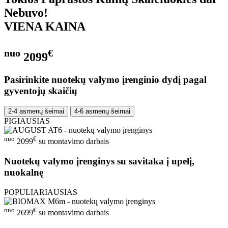
Nebuvo!
VIENA KAINA
nuo
€
2099
Pasirinkite nuotekų valymo įrenginio dydį pagal
gyventojų skaičių
2-4 asmenų šeimai
4-6 asmenų šeimai
PIGIAUSIAS
nuo
€
2099
su montavimo darbais
Nuotekų valymo įrenginys su savitaka į upelį,
nuokalnę
POPULIARIAUSIAS
nuo
€
2699
su montavimo darbais