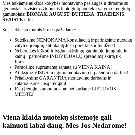
Mes teikiame aukštos kokybės montavimo paslaugas ir dirbame su
geriausiais ir visiems žinomais biologinių nuotekų valymo įrenginių
gamintojais:
BIOMAX, AUGUST, BUITEKA, TRAIDENIS,
ŠVAISTĖ
ir kt.
Susisiekite su mumis ir mes pažadame:
Suteiksime
NEMOKAMĄ
konsultaciją ir parinksime nuotekų
valymo įrenginį atitinkantį Jūsų poreikius ir biudžetą!
Nebereikės ieškoti ir lyginti skirtingų gamintojų įrenginių ir
kainų - paruošime
INDIVIDUALŲ
sprendimą skirtą tik
Jums!
Paruošime suprantamą sąmatą su
VIENA KAINA!
Atliksime
VISUS
įrenginio montavimo ir paleidimo darbus!
Pritaikysime
GARANTIJĄ
montavimo darbams ir
aptarnausime Jūsų įrenginį!
Jūsų įrenginį sumontuosime bet kuriame
LIETUVOS
MIESTE!
Viena klaida nuotekų sistemoje gali
kainuoti labai daug. Mes Jos Nedarome!