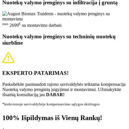
Nuotekų valymo įrenginys su infiltracija į gruntą
nuo
€
2699
su montavimo darbais
Nuotekų valymo įrenginys su techninių nuotekų
siurbline
EKSPERTO PATARIMAS!
Paskubėkite pasinaudoti rajono savivaldybės teikiama kompensacija
Nuotekų valymo įrenginių įsigyjimui ir montavimui. Užsisakykite
išsamią konsultaciją jau
DABAR!
*kiekvienoje savivaldybėje kompensavimo sąlygos skirtingos
100% Išpildymas iš Vienų Rankų!