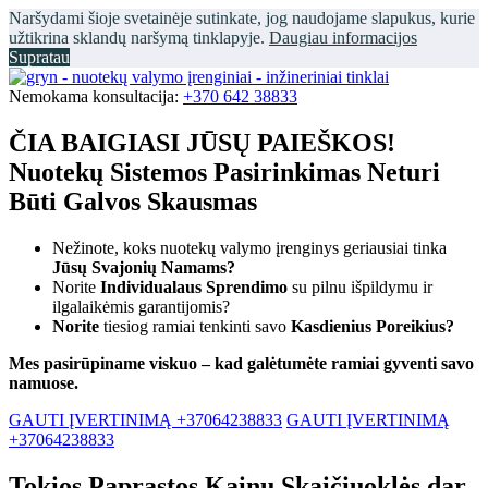
Naršydami šioje svetainėje sutinkate, jog naudojame slapukus, kurie
užtikrina sklandų naršymą tinklapyje.
Daugiau informacijos
Supratau
Nemokama konsultacija:
+370 642 38833
ČIA BAIGIASI JŪSŲ PAIEŠKOS!
Nuotekų Sistemos Pasirinkimas Neturi
Būti Galvos Skausmas
Nežinote, koks nuotekų valymo įrenginys geriausiai tinka
Jūsų Svajonių Namams?
Norite
Individualaus Sprendimo
su pilnu išpildymu ir
ilgalaikėmis garantijomis?
Norite
tiesiog ramiai tenkinti savo
Kasdienius Poreikius?
Mes pasirūpiname viskuo – kad galėtumėte ramiai gyventi savo
namuose.
GAUTI ĮVERTINIMĄ +37064238833
GAUTI ĮVERTINIMĄ
+37064238833
Tokios Paprastos Kainų Skaičiuoklės dar