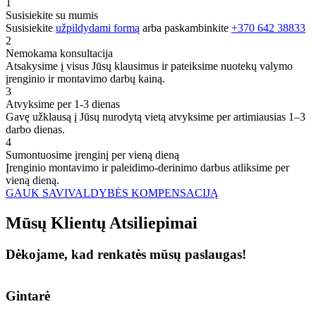
1
Susisiekite su mumis
Susisiekite
užpildydami formą
arba paskambinkite
+370 642 38833
2
Nemokama konsultacija
Atsakysime į visus Jūsų klausimus ir pateiksime nuotekų valymo
įrenginio ir montavimo darbų kainą.
3
Atvyksime per 1-3 dienas
Gavę užklausą į Jūsų nurodytą vietą atvyksime per artimiausias 1–3
darbo dienas.
4
Sumontuosime įrenginį per vieną dieną
Įrenginio montavimo ir paleidimo-derinimo darbus atliksime per
vieną dieną.
GAUK SAVIVALDYBĖS KOMPENSACIJĄ
Mūsų
Klientų
Atsiliepimai
Dėkojame, kad renkatės mūsų paslaugas!
Gintarė