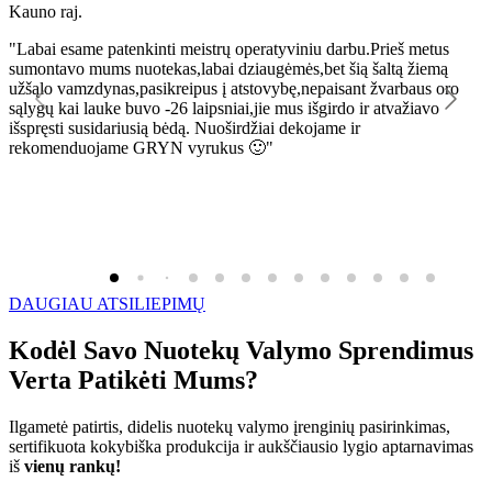
Kauno raj.
K
"Labai esame patenkinti meistrų operatyviniu darbu.Prieš metus
"
sumontavo mums nuotekas,labai dziaugėmės,bet šią šaltą žiemą
l
užšąlo vamzdynas,pasikreipus į atstovybę,nepaisant žvarbaus oro
R
sąlygų kai lauke buvo -26 laipsniai,jie mus išgirdo ir atvažiavo
išspręsti susidariusią bėdą. Nuoširdžiai dekojame ir
rekomenduojame GRYN vyrukus 🙂"
DAUGIAU ATSILIEPIMŲ
Kodėl Savo Nuotekų Valymo Sprendimus
Verta Patikėti Mums?
Ilgametė patirtis, didelis nuotekų valymo įrenginių pasirinkimas,
sertifikuota kokybiška produkcija ir aukščiausio lygio aptarnavimas
iš
vienų rankų!