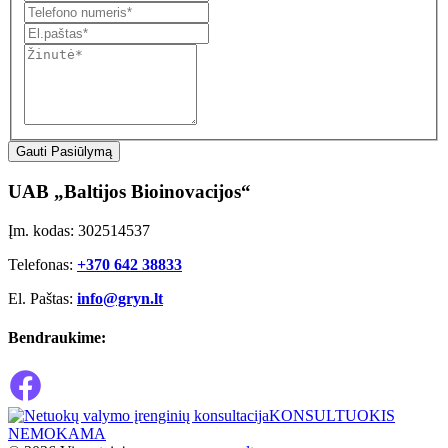
Gauti Pasiūlymą
UAB „Baltijos Bioinovacijos“
Įm. kodas: 302514537
Telefonas:
+370 642 38833
El. Paštas:
info@gryn.lt
Bendraukime:
KONSULTUOKIS
NEMOKAMA