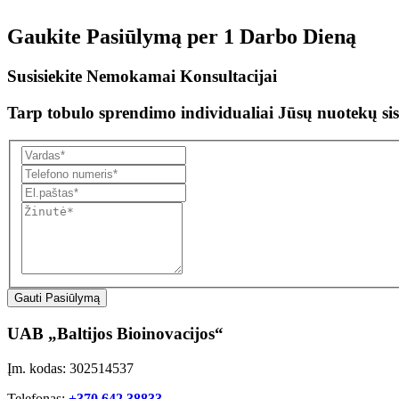
Gaukite Pasiūlymą per
1 Darbo Dieną
Susisiekite Nemokamai Konsultacijai
Tarp tobulo sprendimo individualiai Jūsų nuotekų sis
Gauti Pasiūlymą
UAB „Baltijos Bioinovacijos“
Įm. kodas: 302514537
Telefonas:
+370 642 38833