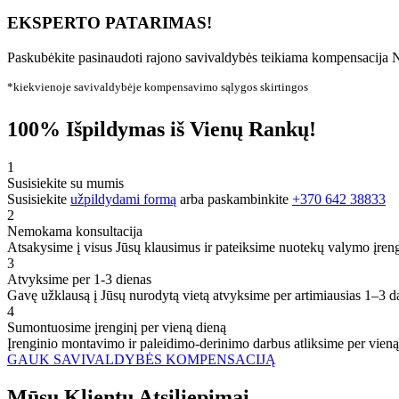
EKSPERTO PATARIMAS!
Paskubėkite pasinaudoti rajono savivaldybės teikiama kompensacija N
*kiekvienoje savivaldybėje kompensavimo sąlygos skirtingos
100% Išpildymas iš Vienų Rankų!
1
Susisiekite su mumis
Susisiekite
užpildydami formą
arba paskambinkite
+370 642 38833
2
Nemokama konsultacija
Atsakysime į visus Jūsų klausimus ir pateiksime nuotekų valymo įren
3
Atvyksime per 1-3 dienas
Gavę užklausą į Jūsų nurodytą vietą atvyksime per artimiausias 1–3 d
4
Sumontuosime įrenginį per vieną dieną
Įrenginio montavimo ir paleidimo-derinimo darbus atliksime per vieną
GAUK SAVIVALDYBĖS KOMPENSACIJĄ
Mūsų
Klientų
Atsiliepimai