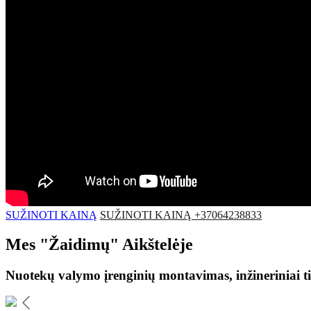
SUŽINOTI KAINĄ
SUŽINOTI KAINĄ +37064238833
Mes
"Žaidimų"
Aikštelėje
Nuotekų valymo įrenginių montavimas, inžineriniai ti