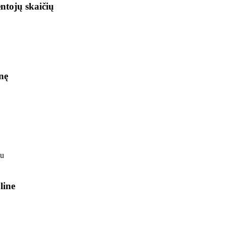
ntojų skaičių
nę
line