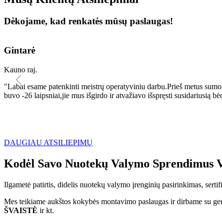
Dėkojame, kad renkatės mūsų paslaugas!
Gintarė
Kauno raj.
"Labai esame patenkinti meistrų operatyviniu darbu.Prieš metus sumo
buvo -26 laipsniai,jie mus išgirdo ir atvažiavo išspręsti susidariu
DAUGIAU ATSILIEPIMŲ
Kodėl Savo Nuotekų Valymo Sprendimus V
Ilgametė patirtis, didelis nuotekų valymo įrenginių pasirinkimas, sert
Mes teikiame aukštos kokybės montavimo paslaugas ir dirbame su geri
ŠVAISTĖ
ir kt.