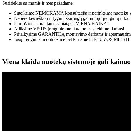
Susisiekite su mumis ir mes pažadame:
Suteiksime
NEMOKAMĄ
konsultaciją ir parinksime nuotekų v
Nebereikės ieškoti ir lyginti skirtingų gamintojų įrenginių ir k
Paruošime suprantamą sąmatą su
VIENA KAINA!
Atliksime
VISUS
įrenginio montavimo ir paleidimo darbus!
Pritaikysime
GARANTIJĄ
montavimo darbams ir aptarnausime
Jūsų įrenginį sumontuosime bet kuriame
LIETUVOS MIESTE
Viena klaida nuotekų sistemoje gali kainu