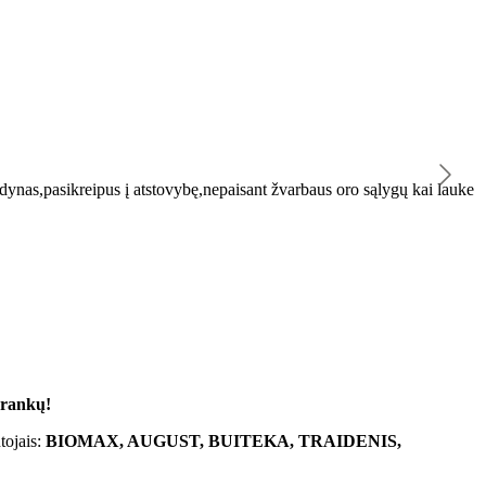
K
ynas,pasikreipus į atstovybę,nepaisant žvarbaus oro sąlygų kai lauke
"
 rankų!
tojais:
BIOMAX, AUGUST, BUITEKA, TRAIDENIS,