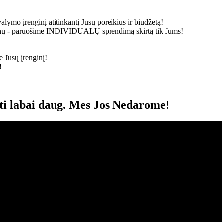
alymo įrenginį atitinkantį Jūsų poreikius ir biudžetą!
ainų - paruošime
INDIVIDUALŲ
sprendimą skirtą tik Jums!
 Jūsų įrenginį!
!
oti labai daug. Mes Jos Nedarome!