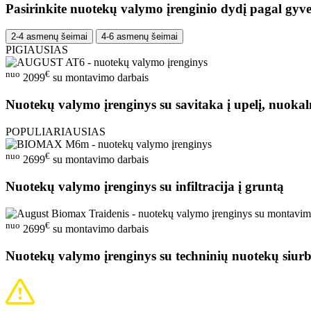
Pasirinkite nuotekų valymo įrenginio dydį pagal gyve
2-4 asmenų šeimai
4-6 asmenų šeimai
PIGIAUSIAS
nuo
€
2099
su montavimo darbais
Nuotekų valymo įrenginys su savitaka į upelį, nuokal
POPULIARIAUSIAS
nuo
€
2699
su montavimo darbais
Nuotekų valymo įrenginys su infiltracija į gruntą
nuo
€
2699
su montavimo darbais
Nuotekų valymo įrenginys su techninių nuotekų siurb