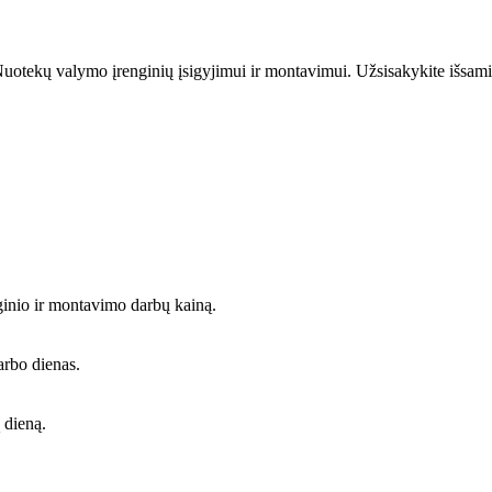
uotekų valymo įrenginių įsigyjimui ir montavimui. Užsisakykite išsami
ginio ir montavimo darbų kainą.
arbo dienas.
 dieną.