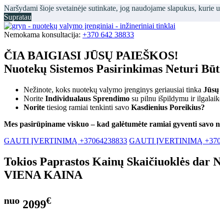
Naršydami šioje svetainėje sutinkate, jog naudojame slapukus, kurie 
Supratau
Nemokama konsultacija:
+370 642 38833
ČIA BAIGIASI JŪSŲ PAIEŠKOS!
Nuotekų Sistemos Pasirinkimas Neturi Bū
Nežinote, koks nuotekų valymo įrenginys geriausiai tinka
Jūsų
Norite
Individualaus Sprendimo
su pilnu išpildymu ir ilgalai
Norite
tiesiog ramiai tenkinti savo
Kasdienius Poreikius?
Mes pasirūpiname viskuo – kad galėtumėte ramiai gyventi savo 
GAUTI ĮVERTINIMĄ +37064238833
GAUTI ĮVERTINIMĄ +370
Tokios Paprastos Kainų Skaičiuoklės dar 
VIENA KAINA
nuo
€
2099