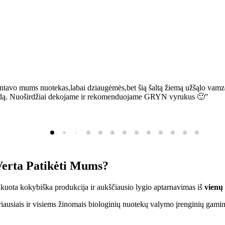
ntavo mums nuotekas,labai dziaugėmės,bet šią šaltą žiemą užšąlo vamzd
sią bėdą. Nuoširdžiai dekojame ir rekomenduojame GRYN vyrukus 🙂"
erta Patikėti Mums?
ifikuota kokybiška produkcija ir aukščiausio lygio aptarnavimas iš
vienų
ausiais ir visiems žinomais biologinių nuotekų valymo įrenginių gamin