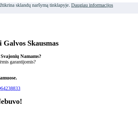
užtikrina sklandų naršymą tinklapyje.
Daugiau informacijos
ti Galvos Skausmas
 Svajonių Namams?
kėmis garantijomis?
namuose.
64238833
Nebuvo!