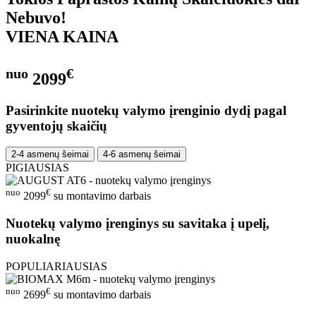
Nebuvo!
VIENA KAINA
nuo
€
2099
Pasirinkite nuotekų valymo įrenginio dydį pagal
gyventojų skaičių
2-4 asmenų šeimai
4-6 asmenų šeimai
PIGIAUSIAS
nuo
€
2099
su montavimo darbais
Nuotekų valymo įrenginys su savitaka į upelį,
nuokalnę
POPULIARIAUSIAS
nuo
€
2699
su montavimo darbais