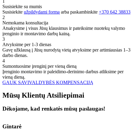
1
Susisiekite su mumis
Susisiekite
užpildydami formą
arba paskambinkite
+370 642 38833
2
Nemokama konsultacija
Atsakysime į visus Jūsų klausimus ir pateiksime nuotekų valymo
įrenginio ir montavimo darbų kainą.
3
Atvyksime per 1-3 dienas
Gavę užklausą į Jūsų nurodytą vietą atvyksime per artimiausias 1–3
darbo dienas.
4
Sumontuosime įrenginį per vieną dieną
Įrenginio montavimo ir paleidimo-derinimo darbus atliksime per
vieną dieną.
GAUK SAVIVALDYBĖS KOMPENSACIJĄ
Mūsų
Klientų
Atsiliepimai
Dėkojame, kad renkatės mūsų paslaugas!
Gintarė