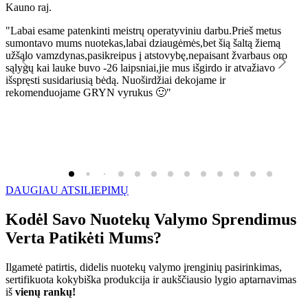
Kauno raj.
K
"Labai esame patenkinti meistrų operatyviniu darbu.Prieš metus
"
sumontavo mums nuotekas,labai dziaugėmės,bet šią šaltą žiemą
l
užšąlo vamzdynas,pasikreipus į atstovybę,nepaisant žvarbaus oro
R
sąlygų kai lauke buvo -26 laipsniai,jie mus išgirdo ir atvažiavo
išspręsti susidariusią bėdą. Nuoširdžiai dekojame ir
rekomenduojame GRYN vyrukus 🙂"
DAUGIAU ATSILIEPIMŲ
Kodėl Savo Nuotekų Valymo Sprendimus
Verta Patikėti Mums?
Ilgametė patirtis, didelis nuotekų valymo įrenginių pasirinkimas,
sertifikuota kokybiška produkcija ir aukščiausio lygio aptarnavimas
iš
vienų rankų!