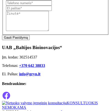
Gauti Pasiūlymą
UAB „Baltijos Bioinovacijos“
Įm. kodas: 302514537
Telefonas:
+370 642 38833
El. Paštas:
info@gryn.lt
Bendraukime:
KONSULTUOKIS
NEMOKAMA