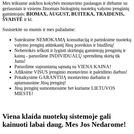
Mes teikiame aukštos kokybės montavimo paslaugas ir dirbame su
geriausiais ir visiems žinomais biologinių nuotekų valymo įrenginių
gamintojais:
BIOMAX, AUGUST, BUITEKA, TRAIDENIS,
ŠVAISTĖ
ir kt.
Susisiekite su mumis ir mes pažadame:
Suteiksime
NEMOKAMĄ
konsultaciją ir parinksime nuotekų
valymo įrenginį atitinkantį Jūsų poreikius ir biudžetą!
Nebereikės ieškoti ir lyginti skirtingų gamintojų įrenginių ir
kainų - paruošime
INDIVIDUALŲ
sprendimą skirtą tik
Jums!
Paruošime suprantamą sąmatą su
VIENA KAINA!
Atliksime
VISUS
įrenginio montavimo ir paleidimo darbus!
Pritaikysime
GARANTIJĄ
montavimo darbams ir
aptarnausime Jūsų įrenginį!
Jūsų įrenginį sumontuosime bet kuriame
LIETUVOS
MIESTE!
Viena klaida nuotekų sistemoje gali
kainuoti labai daug. Mes Jos Nedarome!