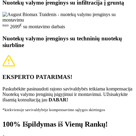
Nuotekų valymo įrenginys su infiltracija į gruntą
nuo
€
2699
su montavimo darbais
Nuotekų valymo įrenginys su techninių nuotekų
siurbline
EKSPERTO PATARIMAS!
Paskubėkite pasinaudoti rajono savivaldybės teikiama kompensacija
Nuotekų valymo įrenginių įsigyjimui ir montavimui. Užsisakykite
išsamią konsultaciją jau
DABAR!
*kiekvienoje savivaldybėje kompensavimo sąlygos skirtingos
100% Išpildymas iš Vienų Rankų!