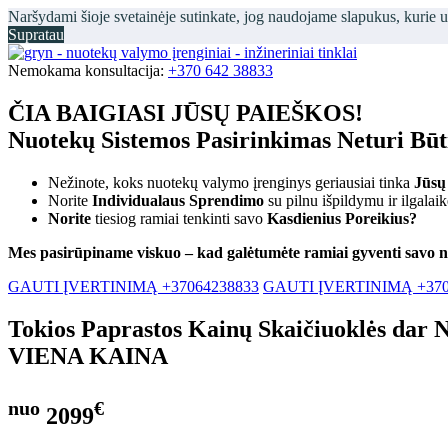
Naršydami šioje svetainėje sutinkate, jog naudojame slapukus, kurie 
Supratau
Nemokama konsultacija:
+370 642 38833
ČIA BAIGIASI JŪSŲ PAIEŠKOS!
Nuotekų Sistemos Pasirinkimas Neturi Bū
Nežinote, koks nuotekų valymo įrenginys geriausiai tinka
Jūsų
Norite
Individualaus Sprendimo
su pilnu išpildymu ir ilgalai
Norite
tiesiog ramiai tenkinti savo
Kasdienius Poreikius?
Mes pasirūpiname viskuo – kad galėtumėte ramiai gyventi savo 
GAUTI ĮVERTINIMĄ +37064238833
GAUTI ĮVERTINIMĄ +370
Tokios Paprastos Kainų Skaičiuoklės dar 
VIENA KAINA
nuo
€
2099