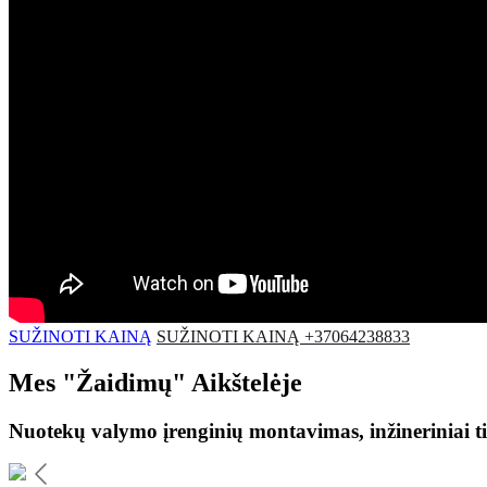
SUŽINOTI KAINĄ
SUŽINOTI KAINĄ +37064238833
Mes
"Žaidimų"
Aikštelėje
Nuotekų valymo įrenginių montavimas, inžineriniai ti