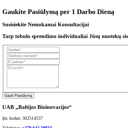
Gaukite Pasiūlymą per
1 Darbo Dieną
Susisiekite Nemokamai Konsultacijai
Tarp tobulo sprendimo individualiai Jūsų nuotekų sis
Gauti Pasiūlymą
UAB „Baltijos Bioinovacijos“
Įm. kodas: 302514537
Telefonas:
+370 642 38833