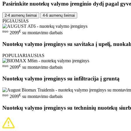
Pasirinkite nuotekų valymo įrenginio dydį pagal gyve
2-4 asmenų šeimai
4-6 asmenų šeimai
PIGIAUSIAS
nuo
€
2099
su montavimo darbais
Nuotekų valymo įrenginys su savitaka į upelį, nuokal
POPULIARIAUSIAS
nuo
€
2699
su montavimo darbais
Nuotekų valymo įrenginys su infiltracija į gruntą
nuo
€
2699
su montavimo darbais
Nuotekų valymo įrenginys su techninių nuotekų siurb