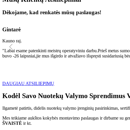
Dėkojame, kad renkatės mūsų paslaugas!
Gintarė
Kauno raj.
"Labai esame patenkinti meistrų operatyviniu darbu.Prieš metus sumo
buvo -26 laipsniai,jie mus išgirdo ir atvažiavo išspręsti susidariu
DAUGIAU ATSILIEPIMŲ
Kodėl Savo Nuotekų Valymo Sprendimus V
Ilgametė patirtis, didelis nuotekų valymo įrenginių pasirinkimas, sert
Mes teikiame aukštos kokybės montavimo paslaugas ir dirbame su geri
ŠVAISTĖ
ir kt.