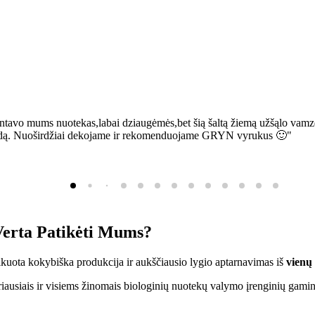
ntavo mums nuotekas,labai dziaugėmės,bet šią šaltą žiemą užšąlo vamzd
sią bėdą. Nuoširdžiai dekojame ir rekomenduojame GRYN vyrukus 🙂"
erta Patikėti Mums?
ifikuota kokybiška produkcija ir aukščiausio lygio aptarnavimas iš
vienų
ausiais ir visiems žinomais biologinių nuotekų valymo įrenginių gamin