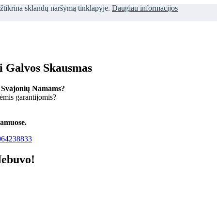
užtikrina sklandų naršymą tinklapyje.
Daugiau informacijos
ti Galvos Skausmas
 Svajonių Namams?
kėmis garantijomis?
namuose.
64238833
Nebuvo!