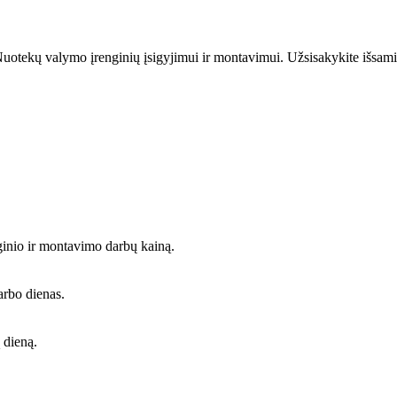
uotekų valymo įrenginių įsigyjimui ir montavimui. Užsisakykite išsami
ginio ir montavimo darbų kainą.
arbo dienas.
 dieną.