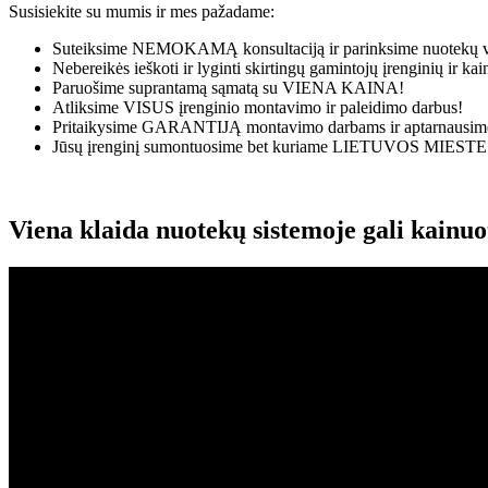
Susisiekite su mumis ir mes pažadame:
Suteiksime
NEMOKAMĄ
konsultaciją ir parinksime nuotekų v
Nebereikės ieškoti ir lyginti skirtingų gamintojų įrenginių ir k
Paruošime suprantamą sąmatą su
VIENA KAINA!
Atliksime
VISUS
įrenginio montavimo ir paleidimo darbus!
Pritaikysime
GARANTIJĄ
montavimo darbams ir aptarnausime
Jūsų įrenginį sumontuosime bet kuriame
LIETUVOS MIESTE
Viena klaida nuotekų sistemoje gali kainu