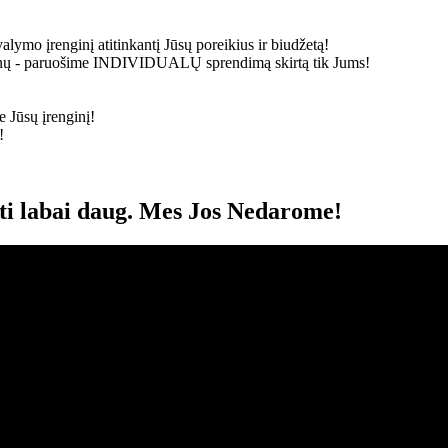
alymo įrenginį atitinkantį Jūsų poreikius ir biudžetą!
ainų - paruošime
INDIVIDUALŲ
sprendimą skirtą tik Jums!
 Jūsų įrenginį!
!
oti labai daug. Mes Jos Nedarome!