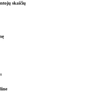
ntojų skaičių
nę
line