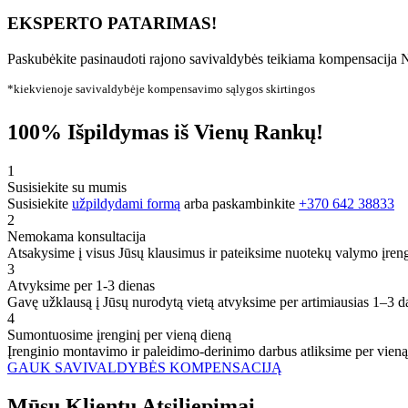
EKSPERTO PATARIMAS!
Paskubėkite pasinaudoti rajono savivaldybės teikiama kompensacija N
*kiekvienoje savivaldybėje kompensavimo sąlygos skirtingos
100% Išpildymas iš Vienų Rankų!
1
Susisiekite su mumis
Susisiekite
užpildydami formą
arba paskambinkite
+370 642 38833
2
Nemokama konsultacija
Atsakysime į visus Jūsų klausimus ir pateiksime nuotekų valymo įren
3
Atvyksime per 1-3 dienas
Gavę užklausą į Jūsų nurodytą vietą atvyksime per artimiausias 1–3 d
4
Sumontuosime įrenginį per vieną dieną
Įrenginio montavimo ir paleidimo-derinimo darbus atliksime per vieną
GAUK SAVIVALDYBĖS KOMPENSACIJĄ
Mūsų
Klientų
Atsiliepimai