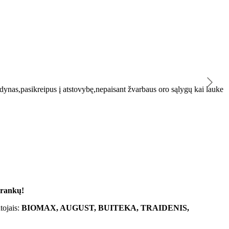
K
ynas,pasikreipus į atstovybę,nepaisant žvarbaus oro sąlygų kai lauke
"
 rankų!
tojais:
BIOMAX, AUGUST, BUITEKA, TRAIDENIS,