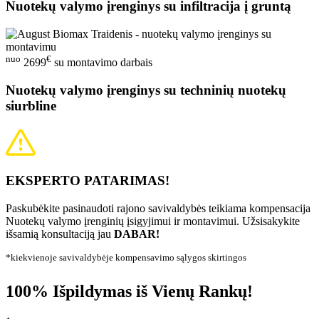
Nuotekų valymo įrenginys su infiltracija į gruntą
nuo
€
2699
su montavimo darbais
Nuotekų valymo įrenginys su techninių nuotekų
siurbline
EKSPERTO PATARIMAS!
Paskubėkite pasinaudoti rajono savivaldybės teikiama kompensacija
Nuotekų valymo įrenginių įsigyjimui ir montavimui. Užsisakykite
išsamią konsultaciją jau
DABAR!
*kiekvienoje savivaldybėje kompensavimo sąlygos skirtingos
100% Išpildymas iš Vienų Rankų!