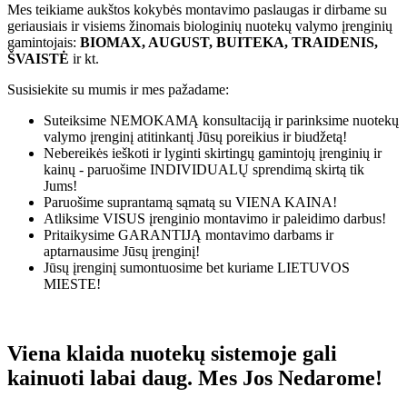
Mes teikiame aukštos kokybės montavimo paslaugas ir dirbame su
geriausiais ir visiems žinomais biologinių nuotekų valymo įrenginių
gamintojais:
BIOMAX, AUGUST, BUITEKA, TRAIDENIS,
ŠVAISTĖ
ir kt.
Susisiekite su mumis ir mes pažadame:
Suteiksime
NEMOKAMĄ
konsultaciją ir parinksime nuotekų
valymo įrenginį atitinkantį Jūsų poreikius ir biudžetą!
Nebereikės ieškoti ir lyginti skirtingų gamintojų įrenginių ir
kainų - paruošime
INDIVIDUALŲ
sprendimą skirtą tik
Jums!
Paruošime suprantamą sąmatą su
VIENA KAINA!
Atliksime
VISUS
įrenginio montavimo ir paleidimo darbus!
Pritaikysime
GARANTIJĄ
montavimo darbams ir
aptarnausime Jūsų įrenginį!
Jūsų įrenginį sumontuosime bet kuriame
LIETUVOS
MIESTE!
Viena klaida nuotekų sistemoje gali
kainuoti labai daug. Mes Jos Nedarome!