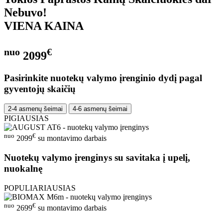
Nebuvo!
VIENA KAINA
nuo
€
2099
Pasirinkite nuotekų valymo įrenginio dydį pagal
gyventojų skaičių
2-4 asmenų šeimai
4-6 asmenų šeimai
PIGIAUSIAS
nuo
€
2099
su montavimo darbais
Nuotekų valymo įrenginys su savitaka į upelį,
nuokalnę
POPULIARIAUSIAS
nuo
€
2699
su montavimo darbais