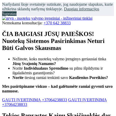
Naršydami šioje svetainėje sutinkate, jog naudojame slapukus, kurie
užtikrina sklandų naršymą tinklapyje.
Daugiau informacijos
Supratau
Nemokama konsultacija:
+370 642 38833
ČIA BAIGIASI JŪSŲ PAIEŠKOS!
Nuotekų Sistemos Pasirinkimas Neturi
Būti Galvos Skausmas
Nežinote, koks nuotekų valymo įrenginys geriausiai tinka
Jūsų Svajonių Namams?
Norite
Individualaus Sprendimo
su pilnu išpildymu ir
ilgalaikėmis garantijomis?
Norite
tiesiog ramiai tenkinti savo
Kasdienius Poreikius?
Mes pasirūpiname viskuo – kad galėtumėte ramiai gyventi savo
namuose.
GAUTI ĮVERTINIMĄ +37064238833
GAUTI ĮVERTINIMĄ
+37064238833
Tokios Paprastos Kainų Skaičiuoklės dar