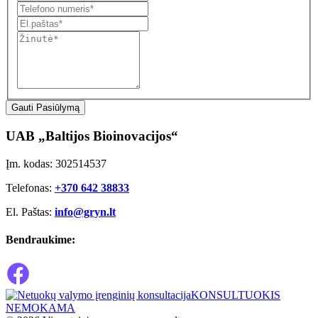
Gauti Pasiūlymą
UAB „Baltijos Bioinovacijos“
Įm. kodas: 302514537
Telefonas:
+370 642 38833
El. Paštas:
info@gryn.lt
Bendraukime:
KONSULTUOKIS
NEMOKAMA