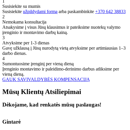
1
Susisiekite su mumis
Susisiekite
užpildydami formą
arba paskambinkite
+370 642 38833
2
Nemokama konsultacija
Atsakysime į visus Jūsų klausimus ir pateiksime nuotekų valymo
įrenginio ir montavimo darbų kainą.
3
Atvyksime per 1-3 dienas
Gavę užklausą į Jūsų nurodytą vietą atvyksime per artimiausias 1–3
darbo dienas.
4
Sumontuosime įrenginį per vieną dieną
Įrenginio montavimo ir paleidimo-derinimo darbus atliksime per
vieną dieną.
GAUK SAVIVALDYBĖS KOMPENSACIJĄ
Mūsų
Klientų
Atsiliepimai
Dėkojame, kad renkatės mūsų paslaugas!
Gintarė