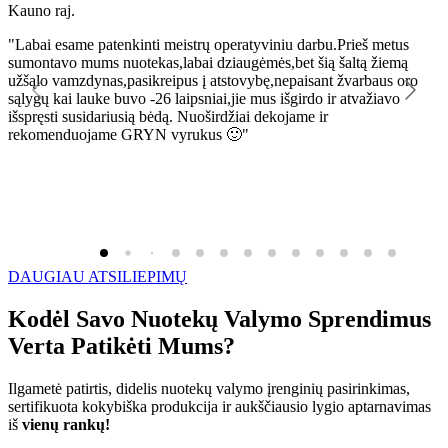
Kauno raj.
K
"Labai esame patenkinti meistrų operatyviniu darbu.Prieš metus
"
sumontavo mums nuotekas,labai dziaugėmės,bet šią šaltą žiemą
l
užšąlo vamzdynas,pasikreipus į atstovybę,nepaisant žvarbaus oro
R
sąlygų kai lauke buvo -26 laipsniai,jie mus išgirdo ir atvažiavo
išspręsti susidariusią bėdą. Nuoširdžiai dekojame ir
rekomenduojame GRYN vyrukus 🙂"
DAUGIAU ATSILIEPIMŲ
Kodėl Savo Nuotekų Valymo Sprendimus
Verta Patikėti Mums?
Ilgametė patirtis, didelis nuotekų valymo įrenginių pasirinkimas,
sertifikuota kokybiška produkcija ir aukščiausio lygio aptarnavimas
iš
vienų rankų!