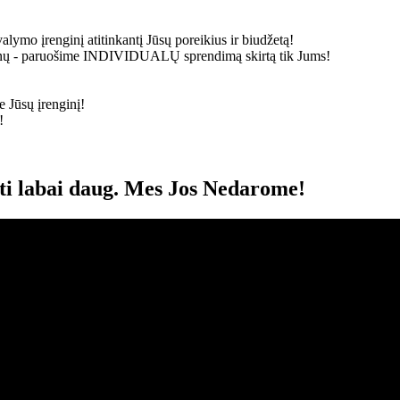
alymo įrenginį atitinkantį Jūsų poreikius ir biudžetą!
ainų - paruošime
INDIVIDUALŲ
sprendimą skirtą tik Jums!
 Jūsų įrenginį!
!
oti labai daug. Mes Jos Nedarome!