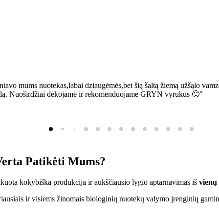
ntavo mums nuotekas,labai dziaugėmės,bet šią šaltą žiemą užšąlo vamzd
sią bėdą. Nuoširdžiai dekojame ir rekomenduojame GRYN vyrukus 🙂"
erta Patikėti Mums?
ifikuota kokybiška produkcija ir aukščiausio lygio aptarnavimas iš
vienų
ausiais ir visiems žinomais biologinių nuotekų valymo įrenginių gamin