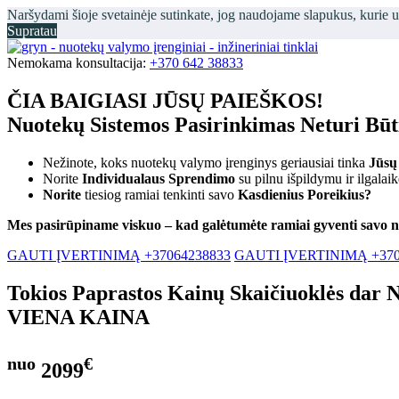
Naršydami šioje svetainėje sutinkate, jog naudojame slapukus, kurie 
Supratau
Nemokama konsultacija:
+370 642 38833
ČIA BAIGIASI JŪSŲ PAIEŠKOS!
Nuotekų Sistemos Pasirinkimas Neturi Bū
Nežinote, koks nuotekų valymo įrenginys geriausiai tinka
Jūsų
Norite
Individualaus Sprendimo
su pilnu išpildymu ir ilgalai
Norite
tiesiog ramiai tenkinti savo
Kasdienius Poreikius?
Mes pasirūpiname viskuo – kad galėtumėte ramiai gyventi savo 
GAUTI ĮVERTINIMĄ +37064238833
GAUTI ĮVERTINIMĄ +370
Tokios Paprastos Kainų Skaičiuoklės dar 
VIENA KAINA
nuo
€
2099