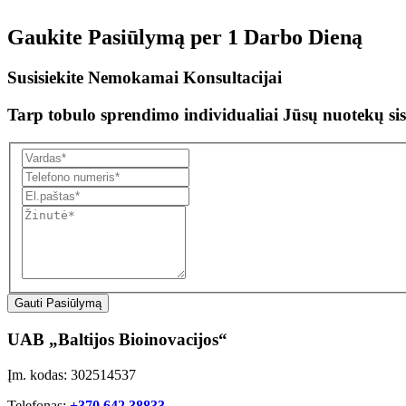
Gaukite Pasiūlymą per
1 Darbo Dieną
Susisiekite Nemokamai Konsultacijai
Tarp tobulo sprendimo individualiai Jūsų nuotekų sis
Gauti Pasiūlymą
UAB „Baltijos Bioinovacijos“
Įm. kodas: 302514537
Telefonas:
+370 642 38833