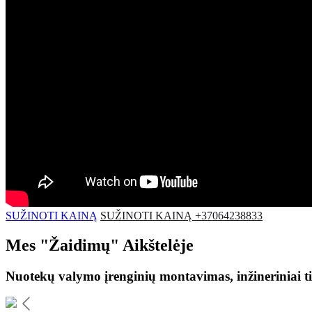
SUŽINOTI KAINĄ
SUŽINOTI KAINĄ +37064238833
Mes
"Žaidimų"
Aikštelėje
Nuotekų valymo įrenginių montavimas, inžineriniai ti