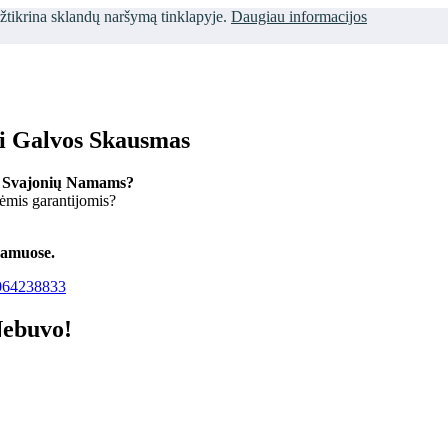
užtikrina sklandų naršymą tinklapyje.
Daugiau informacijos
ti Galvos Skausmas
 Svajonių Namams?
kėmis garantijomis?
namuose.
64238833
Nebuvo!