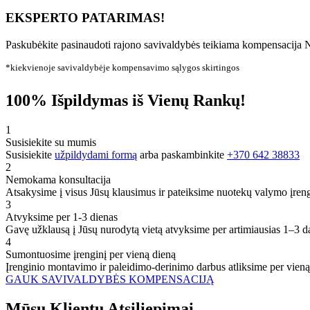
EKSPERTO PATARIMAS!
Paskubėkite pasinaudoti rajono savivaldybės teikiama kompensacija N
*kiekvienoje savivaldybėje kompensavimo sąlygos skirtingos
100% Išpildymas iš Vienų Rankų!
1
Susisiekite su mumis
Susisiekite
užpildydami formą
arba paskambinkite
+370 642 38833
2
Nemokama konsultacija
Atsakysime į visus Jūsų klausimus ir pateiksime nuotekų valymo įren
3
Atvyksime per 1-3 dienas
Gavę užklausą į Jūsų nurodytą vietą atvyksime per artimiausias 1–3 d
4
Sumontuosime įrenginį per vieną dieną
Įrenginio montavimo ir paleidimo-derinimo darbus atliksime per vieną
GAUK SAVIVALDYBĖS KOMPENSACIJĄ
Mūsų
Klientų
Atsiliepimai