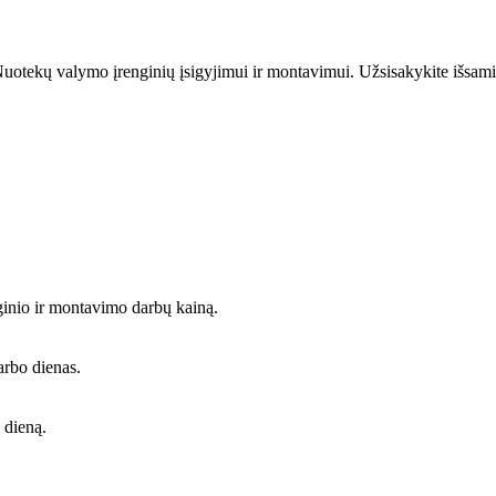
uotekų valymo įrenginių įsigyjimui ir montavimui. Užsisakykite išsami
ginio ir montavimo darbų kainą.
arbo dienas.
 dieną.