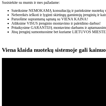
Susisiekite su mumis ir mes pažadame:
Suteiksime
NEMOKAMĄ
konsultaciją ir parinksime nuotekų v
Nebereikės ieškoti ir lyginti skirtingų gamintojų įrenginių ir k
Paruošime suprantamą sąmatą su
VIENA KAINA!
Atliksime
VISUS
įrenginio montavimo ir paleidimo darbus!
Pritaikysime
GARANTIJĄ
montavimo darbams ir aptarnausime
Jūsų įrenginį sumontuosime bet kuriame
LIETUVOS MIESTE
Viena klaida nuotekų sistemoje gali kainu