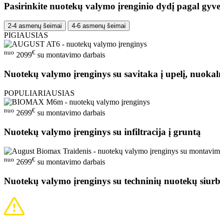
Pasirinkite nuotekų valymo įrenginio dydį pagal gyve
2-4 asmenų šeimai
4-6 asmenų šeimai
PIGIAUSIAS
nuo
€
2099
su montavimo darbais
Nuotekų valymo įrenginys su savitaka į upelį, nuokal
POPULIARIAUSIAS
nuo
€
2699
su montavimo darbais
Nuotekų valymo įrenginys su infiltracija į gruntą
nuo
€
2699
su montavimo darbais
Nuotekų valymo įrenginys su techninių nuotekų siurb