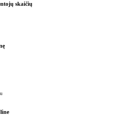
ntojų skaičių
nę
line