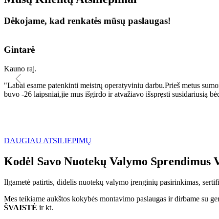
Dėkojame, kad renkatės mūsų paslaugas!
Gintarė
Kauno raj.
"Labai esame patenkinti meistrų operatyviniu darbu.Prieš metus sumo
buvo -26 laipsniai,jie mus išgirdo ir atvažiavo išspręsti susidariu
DAUGIAU ATSILIEPIMŲ
Kodėl Savo Nuotekų Valymo Sprendimus V
Ilgametė patirtis, didelis nuotekų valymo įrenginių pasirinkimas, sert
Mes teikiame aukštos kokybės montavimo paslaugas ir dirbame su geri
ŠVAISTĖ
ir kt.