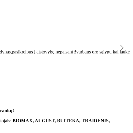
K
ynas,pasikreipus į atstovybę,nepaisant žvarbaus oro sąlygų kai lauke
"
 rankų!
tojais:
BIOMAX, AUGUST, BUITEKA, TRAIDENIS,