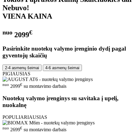
Nebuvo!
VIENA KAINA
nuo
€
2099
Pasirinkite nuotekų valymo įrenginio dydį pagal
gyventojų skaičių
2-4 asmenų šeimai
4-6 asmenų šeimai
PIGIAUSIAS
nuo
€
2099
su montavimo darbais
Nuotekų valymo įrenginys su savitaka į upelį,
nuokalnę
POPULIARIAUSIAS
nuo
€
2699
su montavimo darbais