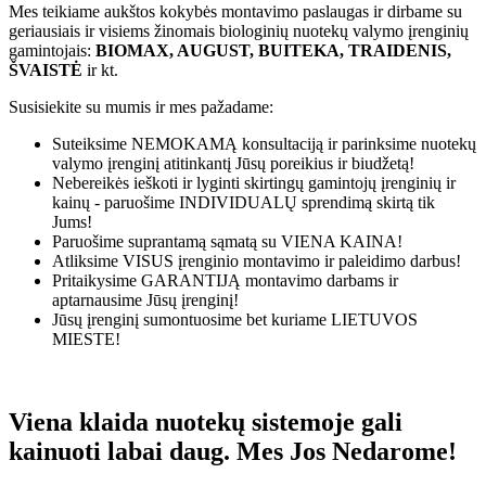
Mes teikiame aukštos kokybės montavimo paslaugas ir dirbame su
geriausiais ir visiems žinomais biologinių nuotekų valymo įrenginių
gamintojais:
BIOMAX, AUGUST, BUITEKA, TRAIDENIS,
ŠVAISTĖ
ir kt.
Susisiekite su mumis ir mes pažadame:
Suteiksime
NEMOKAMĄ
konsultaciją ir parinksime nuotekų
valymo įrenginį atitinkantį Jūsų poreikius ir biudžetą!
Nebereikės ieškoti ir lyginti skirtingų gamintojų įrenginių ir
kainų - paruošime
INDIVIDUALŲ
sprendimą skirtą tik
Jums!
Paruošime suprantamą sąmatą su
VIENA KAINA!
Atliksime
VISUS
įrenginio montavimo ir paleidimo darbus!
Pritaikysime
GARANTIJĄ
montavimo darbams ir
aptarnausime Jūsų įrenginį!
Jūsų įrenginį sumontuosime bet kuriame
LIETUVOS
MIESTE!
Viena klaida nuotekų sistemoje gali
kainuoti labai daug. Mes Jos Nedarome!