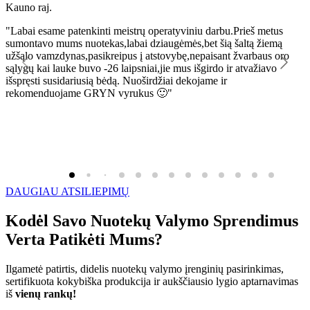
Kauno raj.
K
"Labai esame patenkinti meistrų operatyviniu darbu.Prieš metus
"
sumontavo mums nuotekas,labai dziaugėmės,bet šią šaltą žiemą
l
užšąlo vamzdynas,pasikreipus į atstovybę,nepaisant žvarbaus oro
R
sąlygų kai lauke buvo -26 laipsniai,jie mus išgirdo ir atvažiavo
išspręsti susidariusią bėdą. Nuoširdžiai dekojame ir
rekomenduojame GRYN vyrukus 🙂"
DAUGIAU ATSILIEPIMŲ
Kodėl Savo Nuotekų Valymo Sprendimus
Verta Patikėti Mums?
Ilgametė patirtis, didelis nuotekų valymo įrenginių pasirinkimas,
sertifikuota kokybiška produkcija ir aukščiausio lygio aptarnavimas
iš
vienų rankų!