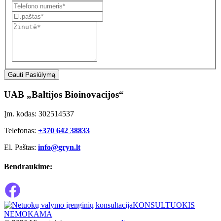
Gauti Pasiūlymą
UAB „Baltijos Bioinovacijos“
Įm. kodas: 302514537
Telefonas:
+370 642 38833
El. Paštas:
info@gryn.lt
Bendraukime:
KONSULTUOKIS
NEMOKAMA