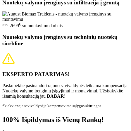
Nuotekų valymo įrenginys su infiltracija į gruntą
nuo
€
2699
su montavimo darbais
Nuotekų valymo įrenginys su techninių nuotekų
siurbline
EKSPERTO PATARIMAS!
Paskubėkite pasinaudoti rajono savivaldybės teikiama kompensacija
Nuotekų valymo įrenginių įsigyjimui ir montavimui. Užsisakykite
išsamią konsultaciją jau
DABAR!
*kiekvienoje savivaldybėje kompensavimo sąlygos skirtingos
100% Išpildymas iš Vienų Rankų!