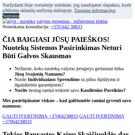
Naršydami šioje svetainėje sutinkate, jog naudojame slapukus, kurie
užtikrina sklandų naršymą tinklapyje.
Daugiau informacijos
Supratau
Nemokama konsultacija:
+370 642 38833
ČIA BAIGIASI JŪSŲ PAIEŠKOS!
Nuotekų Sistemos Pasirinkimas Neturi
Būti Galvos Skausmas
Nežinote, koks nuotekų valymo įrenginys geriausiai tinka
Jūsų Svajonių Namams?
Norite
Individualaus Sprendimo
su pilnu išpildymu ir
ilgalaikėmis garantijomis?
Norite
tiesiog ramiai tenkinti savo
Kasdienius Poreikius?
Mes pasirūpiname viskuo – kad galėtumėte ramiai gyventi savo
namuose.
GAUTI ĮVERTINIMĄ +37064238833
GAUTI ĮVERTINIMĄ
+37064238833
Tokios Paprastos Kainų Skaičiuoklės dar