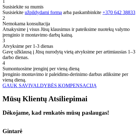
1
Susisiekite su mumis
Susisiekite
užpildydami formą
arba paskambinkite
+370 642 38833
2
Nemokama konsultacija
Atsakysime į visus Jūsų klausimus ir pateiksime nuotekų valymo
įrenginio ir montavimo darbų kainą.
3
Atvyksime per 1-3 dienas
Gavę užklausą į Jūsų nurodytą vietą atvyksime per artimiausias 1–3
darbo dienas.
4
Sumontuosime įrenginį per vieną dieną
Įrenginio montavimo ir paleidimo-derinimo darbus atliksime per
vieną dieną.
GAUK SAVIVALDYBĖS KOMPENSACIJĄ
Mūsų
Klientų
Atsiliepimai
Dėkojame, kad renkatės mūsų paslaugas!
Gintarė