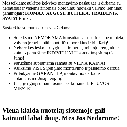
Mes teikiame aukštos kokybės montavimo paslaugas ir dirbame su
geriausiais ir visiems žinomais biologinių nuotekų valymo įrenginių
gamintojais:
BIOMAX, AUGUST, BUITEKA, TRAIDENIS,
ŠVAISTĖ
ir kt.
Susisiekite su mumis ir mes pažadame:
Suteiksime
NEMOKAMĄ
konsultaciją ir parinksime nuotekų
valymo įrenginį atitinkantį Jūsų poreikius ir biudžetą!
Nebereikės ieškoti ir lyginti skirtingų gamintojų įrenginių ir
kainų - paruošime
INDIVIDUALŲ
sprendimą skirtą tik
Jums!
Paruošime suprantamą sąmatą su
VIENA KAINA!
Atliksime
VISUS
įrenginio montavimo ir paleidimo darbus!
Pritaikysime
GARANTIJĄ
montavimo darbams ir
aptarnausime Jūsų įrenginį!
Jūsų įrenginį sumontuosime bet kuriame
LIETUVOS
MIESTE!
Viena klaida nuotekų sistemoje gali
kainuoti labai daug. Mes Jos Nedarome!