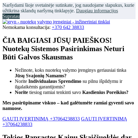
Naršydami šioje svetainėje sutinkate, jog naudojame slapukus, kurie
užtikrina sklandų naršymą tinklapyje.
Daugiau informacijos
Supratau
Nemokama konsultacija:
+370 642 38833
ČIA BAIGIASI JŪSŲ PAIEŠKOS!
Nuotekų Sistemos Pasirinkimas Neturi
Būti Galvos Skausmas
Nežinote, koks nuotekų valymo įrenginys geriausiai tinka
Jūsų Svajonių Namams?
Norite
Individualaus Sprendimo
su pilnu išpildymu ir
ilgalaikėmis garantijomis?
Norite
tiesiog ramiai tenkinti savo
Kasdienius Poreikius?
Mes pasirūpiname viskuo – kad galėtumėte ramiai gyventi savo
namuose.
GAUTI ĮVERTINIMĄ +37064238833
GAUTI ĮVERTINIMĄ
+37064238833
Tokios Paprastos Kainų Skaičiuoklės dar