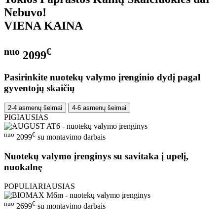
Nebuvo!
VIENA KAINA
nuo
€
2099
Pasirinkite nuotekų valymo įrenginio dydį pagal
gyventojų skaičių
2-4 asmenų šeimai
4-6 asmenų šeimai
PIGIAUSIAS
nuo
€
2099
su montavimo darbais
Nuotekų valymo įrenginys su savitaka į upelį,
nuokalnę
POPULIARIAUSIAS
nuo
€
2699
su montavimo darbais