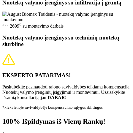
Nuotekų valymo įrenginys su infiltracija į gruntą
nuo
€
2699
su montavimo darbais
Nuotekų valymo įrenginys su techninių nuotekų
siurbline
EKSPERTO PATARIMAS!
Paskubėkite pasinaudoti rajono savivaldybės teikiama kompensacija
Nuotekų valymo įrenginių įsigyjimui ir montavimui. Užsisakykite
išsamią konsultaciją jau
DABAR!
*kiekvienoje savivaldybėje kompensavimo sąlygos skirtingos
100% Išpildymas iš Vienų Rankų!