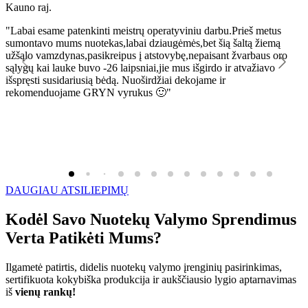
Kauno raj.
K
"Labai esame patenkinti meistrų operatyviniu darbu.Prieš metus
"
sumontavo mums nuotekas,labai dziaugėmės,bet šią šaltą žiemą
l
užšąlo vamzdynas,pasikreipus į atstovybę,nepaisant žvarbaus oro
R
sąlygų kai lauke buvo -26 laipsniai,jie mus išgirdo ir atvažiavo
išspręsti susidariusią bėdą. Nuoširdžiai dekojame ir
rekomenduojame GRYN vyrukus 🙂"
DAUGIAU ATSILIEPIMŲ
Kodėl Savo Nuotekų Valymo Sprendimus
Verta Patikėti Mums?
Ilgametė patirtis, didelis nuotekų valymo įrenginių pasirinkimas,
sertifikuota kokybiška produkcija ir aukščiausio lygio aptarnavimas
iš
vienų rankų!