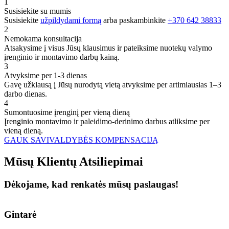
1
Susisiekite su mumis
Susisiekite
užpildydami formą
arba paskambinkite
+370 642 38833
2
Nemokama konsultacija
Atsakysime į visus Jūsų klausimus ir pateiksime nuotekų valymo
įrenginio ir montavimo darbų kainą.
3
Atvyksime per 1-3 dienas
Gavę užklausą į Jūsų nurodytą vietą atvyksime per artimiausias 1–3
darbo dienas.
4
Sumontuosime įrenginį per vieną dieną
Įrenginio montavimo ir paleidimo-derinimo darbus atliksime per
vieną dieną.
GAUK SAVIVALDYBĖS KOMPENSACIJĄ
Mūsų
Klientų
Atsiliepimai
Dėkojame, kad renkatės mūsų paslaugas!
Gintarė