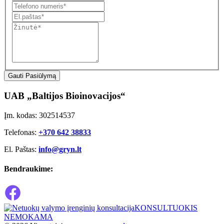
Gauti Pasiūlymą
UAB „Baltijos Bioinovacijos“
Įm. kodas: 302514537
Telefonas:
+370 642 38833
El. Paštas:
info@gryn.lt
Bendraukime:
KONSULTUOKIS
NEMOKAMA