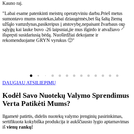
Kauno raj.
K
"Labai esame patenkinti meistrų operatyviniu darbu.Prieš metus
"
sumontavo mums nuotekas,labai dziaugėmės,bet šią šaltą žiemą
l
užšąlo vamzdynas,pasikreipus į atstovybę,nepaisant žvarbaus oro
R
sąlygų kai lauke buvo -26 laipsniai,jie mus išgirdo ir atvažiavo
išspręsti susidariusią bėdą. Nuoširdžiai dekojame ir
rekomenduojame GRYN vyrukus 🙂"
DAUGIAU ATSILIEPIMŲ
Kodėl Savo Nuotekų Valymo Sprendimus
Verta Patikėti Mums?
Ilgametė patirtis, didelis nuotekų valymo įrenginių pasirinkimas,
sertifikuota kokybiška produkcija ir aukščiausio lygio aptarnavimas
iš
vienų rankų!