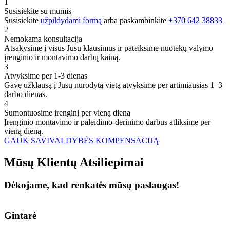
1
Susisiekite su mumis
Susisiekite
užpildydami formą
arba paskambinkite
+370 642 38833
2
Nemokama konsultacija
Atsakysime į visus Jūsų klausimus ir pateiksime nuotekų valymo
įrenginio ir montavimo darbų kainą.
3
Atvyksime per 1-3 dienas
Gavę užklausą į Jūsų nurodytą vietą atvyksime per artimiausias 1–3
darbo dienas.
4
Sumontuosime įrenginį per vieną dieną
Įrenginio montavimo ir paleidimo-derinimo darbus atliksime per
vieną dieną.
GAUK SAVIVALDYBĖS KOMPENSACIJĄ
Mūsų
Klientų
Atsiliepimai
Dėkojame, kad renkatės mūsų paslaugas!
Gintarė