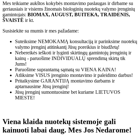
Mes teikiame aukštos kokybės montavimo paslaugas ir dirbame su
geriausiais ir visiems žinomais biologinių nuotekų valymo įrenginių
gamintojais:
BIOMAX, AUGUST, BUITEKA, TRAIDENIS,
ŠVAISTĖ
ir kt.
Susisiekite su mumis ir mes pažadame:
Suteiksime
NEMOKAMĄ
konsultaciją ir parinksime nuotekų
valymo įrenginį atitinkantį Jūsų poreikius ir biudžetą!
Nebereikės ieškoti ir lyginti skirtingų gamintojų įrenginių ir
kainų - paruošime
INDIVIDUALŲ
sprendimą skirtą tik
Jums!
Paruošime suprantamą sąmatą su
VIENA KAINA!
Atliksime
VISUS
įrenginio montavimo ir paleidimo darbus!
Pritaikysime
GARANTIJĄ
montavimo darbams ir
aptarnausime Jūsų įrenginį!
Jūsų įrenginį sumontuosime bet kuriame
LIETUVOS
MIESTE!
Viena klaida nuotekų sistemoje gali
kainuoti labai daug. Mes Jos Nedarome!