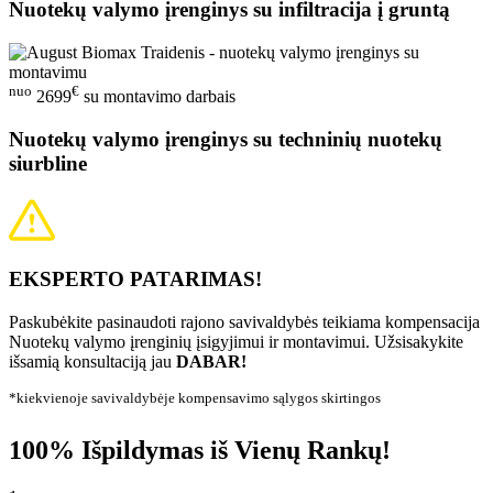
Nuotekų valymo įrenginys su infiltracija į gruntą
nuo
€
2699
su montavimo darbais
Nuotekų valymo įrenginys su techninių nuotekų
siurbline
EKSPERTO PATARIMAS!
Paskubėkite pasinaudoti rajono savivaldybės teikiama kompensacija
Nuotekų valymo įrenginių įsigyjimui ir montavimui. Užsisakykite
išsamią konsultaciją jau
DABAR!
*kiekvienoje savivaldybėje kompensavimo sąlygos skirtingos
100% Išpildymas iš Vienų Rankų!