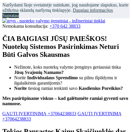
Naršydami šioje svetainėje sutinkate, jog naudojame slapukus, kurie
užtikrina sklandų naršymą tinklapyje.
Daugiau informacijos
Supratau
Nemokama konsultacija:
+370 642 38833
ČIA BAIGIASI JŪSŲ PAIEŠKOS!
Nuotekų Sistemos Pasirinkimas Neturi
Būti Galvos Skausmas
Nežinote, koks nuotekų valymo įrenginys geriausiai tinka
Jūsų Svajonių Namams?
Norite
Individualaus Sprendimo
su pilnu išpildymu ir
ilgalaikėmis garantijomis?
Norite
tiesiog ramiai tenkinti savo
Kasdienius Poreikius?
Mes pasirūpiname viskuo – kad galėtumėte ramiai gyventi savo
namuose.
GAUTI ĮVERTINIMĄ +37064238833
GAUTI ĮVERTINIMĄ
+37064238833
Tokios Paprastos Kainų Skaičiuoklės dar