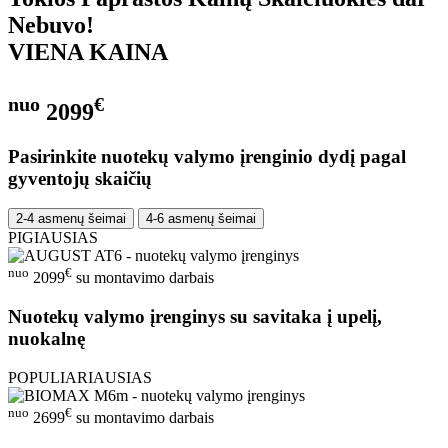
Nebuvo!
VIENA KAINA
nuo
€
2099
Pasirinkite nuotekų valymo įrenginio dydį pagal
gyventojų skaičių
2-4 asmenų šeimai
4-6 asmenų šeimai
PIGIAUSIAS
nuo
€
2099
su montavimo darbais
Nuotekų valymo įrenginys su savitaka į upelį,
nuokalnę
POPULIARIAUSIAS
nuo
€
2699
su montavimo darbais