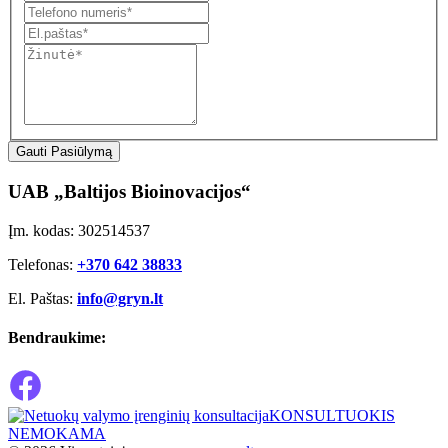
Gauti Pasiūlymą
UAB „Baltijos Bioinovacijos“
Įm. kodas: 302514537
Telefonas:
+370 642 38833
El. Paštas:
info@gryn.lt
Bendraukime:
KONSULTUOKIS
NEMOKAMA