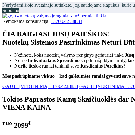
Naršydami šioje svetainėje sutinkate, jog naudojame slapukus, kurie 
Supratau
Nemokama konsultacija:
+370 642 38833
ČIA BAIGIASI JŪSŲ PAIEŠKOS!
Nuotekų Sistemos Pasirinkimas Neturi Bū
Nežinote, koks nuotekų valymo įrenginys geriausiai tinka
Jūsų
Norite
Individualaus Sprendimo
su pilnu išpildymu ir ilgalai
Norite
tiesiog ramiai tenkinti savo
Kasdienius Poreikius?
Mes pasirūpiname viskuo – kad galėtumėte ramiai gyventi savo 
GAUTI ĮVERTINIMĄ +37064238833
GAUTI ĮVERTINIMĄ +370
Tokios Paprastos Kainų Skaičiuoklės dar 
VIENA KAINA
nuo
€
2099