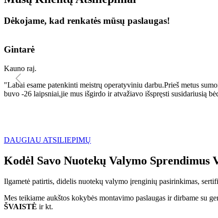
Dėkojame, kad renkatės mūsų paslaugas!
Gintarė
Kauno raj.
"Labai esame patenkinti meistrų operatyviniu darbu.Prieš metus sumo
buvo -26 laipsniai,jie mus išgirdo ir atvažiavo išspręsti susidariu
DAUGIAU ATSILIEPIMŲ
Kodėl Savo Nuotekų Valymo Sprendimus V
Ilgametė patirtis, didelis nuotekų valymo įrenginių pasirinkimas, sert
Mes teikiame aukštos kokybės montavimo paslaugas ir dirbame su geri
ŠVAISTĖ
ir kt.