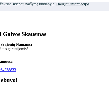
užtikrina sklandų naršymą tinklapyje.
Daugiau informacijos
ti Galvos Skausmas
 Svajonių Namams?
kėmis garantijomis?
namuose.
64238833
Nebuvo!