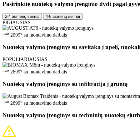
Pasirinkite nuotekų valymo įrenginio dydį pagal gyve
2-4 asmenų šeimai
4-6 asmenų šeimai
PIGIAUSIAS
nuo
€
2099
su montavimo darbais
Nuotekų valymo įrenginys su savitaka į upelį, nuokal
POPULIARIAUSIAS
nuo
€
2699
su montavimo darbais
Nuotekų valymo įrenginys su infiltracija į gruntą
nuo
€
2699
su montavimo darbais
Nuotekų valymo įrenginys su techninių nuotekų siurb