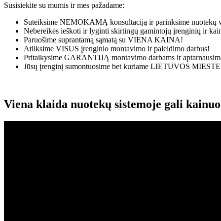
Susisiekite su mumis ir mes pažadame:
Suteiksime
NEMOKAMĄ
konsultaciją ir parinksime nuotekų v
Nebereikės ieškoti ir lyginti skirtingų gamintojų įrenginių ir k
Paruošime suprantamą sąmatą su
VIENA KAINA!
Atliksime
VISUS
įrenginio montavimo ir paleidimo darbus!
Pritaikysime
GARANTIJĄ
montavimo darbams ir aptarnausime
Jūsų įrenginį sumontuosime bet kuriame
LIETUVOS MIESTE
Viena klaida nuotekų sistemoje gali kainu