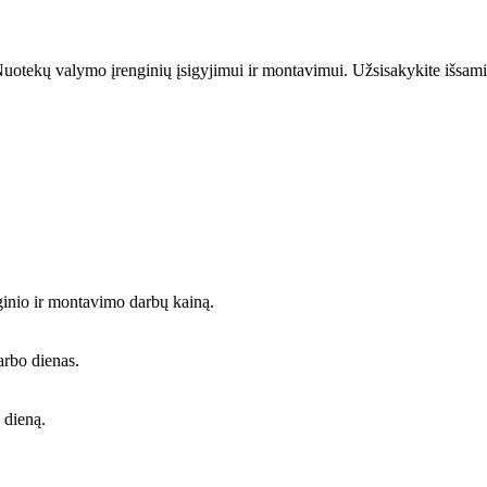
uotekų valymo įrenginių įsigyjimui ir montavimui. Užsisakykite išsami
ginio ir montavimo darbų kainą.
arbo dienas.
 dieną.