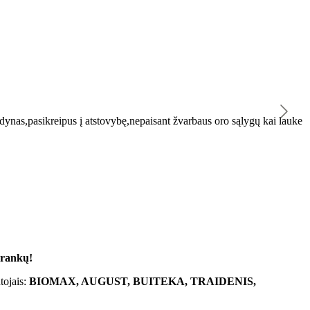
K
ynas,pasikreipus į atstovybę,nepaisant žvarbaus oro sąlygų kai lauke
"
 rankų!
tojais:
BIOMAX, AUGUST, BUITEKA, TRAIDENIS,