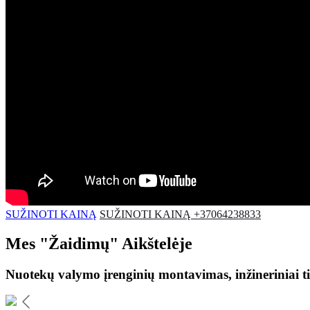
SUŽINOTI KAINĄ
SUŽINOTI KAINĄ +37064238833
Mes
"Žaidimų"
Aikštelėje
Nuotekų valymo įrenginių montavimas, inžineriniai ti