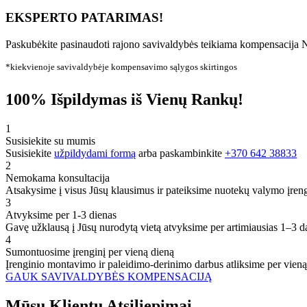
EKSPERTO PATARIMAS!
Paskubėkite pasinaudoti rajono savivaldybės teikiama kompensacija N
*kiekvienoje savivaldybėje kompensavimo sąlygos skirtingos
100% Išpildymas iš Vienų Rankų!
1
Susisiekite su mumis
Susisiekite
užpildydami formą
arba paskambinkite
+370 642 38833
2
Nemokama konsultacija
Atsakysime į visus Jūsų klausimus ir pateiksime nuotekų valymo įren
3
Atvyksime per 1-3 dienas
Gavę užklausą į Jūsų nurodytą vietą atvyksime per artimiausias 1–3 d
4
Sumontuosime įrenginį per vieną dieną
Įrenginio montavimo ir paleidimo-derinimo darbus atliksime per vieną
GAUK SAVIVALDYBĖS KOMPENSACIJĄ
Mūsų
Klientų
Atsiliepimai