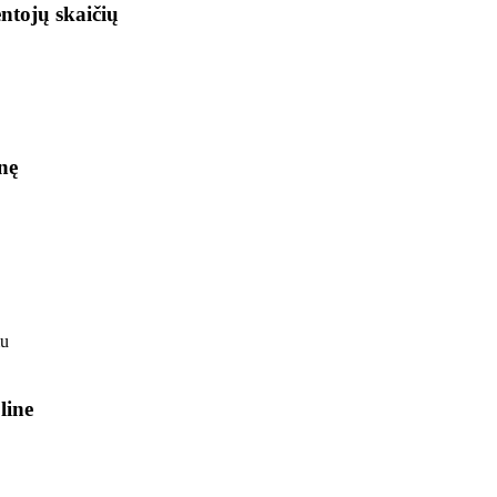
ntojų skaičių
nę
line