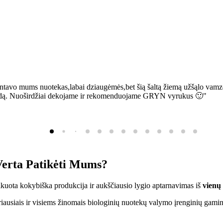
ntavo mums nuotekas,labai dziaugėmės,bet šią šaltą žiemą užšąlo vamzd
sią bėdą. Nuoširdžiai dekojame ir rekomenduojame GRYN vyrukus 🙂"
erta Patikėti Mums?
ifikuota kokybiška produkcija ir aukščiausio lygio aptarnavimas iš
vienų
ausiais ir visiems žinomais biologinių nuotekų valymo įrenginių gamin