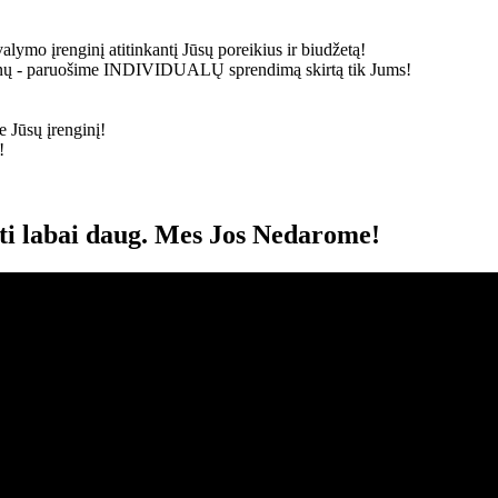
alymo įrenginį atitinkantį Jūsų poreikius ir biudžetą!
ainų - paruošime
INDIVIDUALŲ
sprendimą skirtą tik Jums!
 Jūsų įrenginį!
!
oti labai daug. Mes Jos Nedarome!