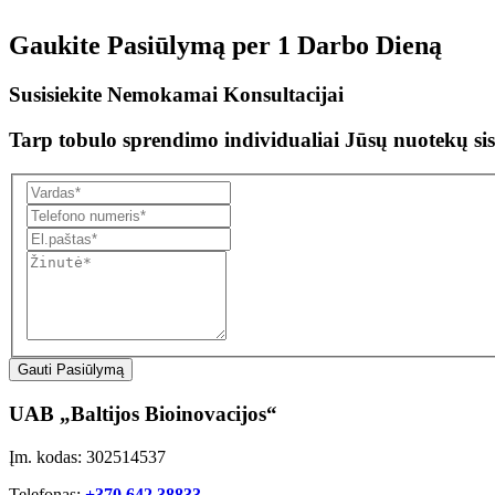
Gaukite Pasiūlymą per
1 Darbo Dieną
Susisiekite Nemokamai Konsultacijai
Tarp tobulo sprendimo individualiai Jūsų nuotekų sis
Gauti Pasiūlymą
UAB „Baltijos Bioinovacijos“
Įm. kodas: 302514537
Telefonas:
+370 642 38833