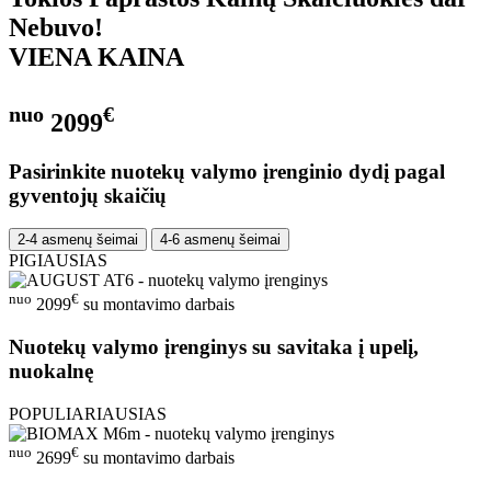
Nebuvo!
VIENA KAINA
nuo
€
2099
Pasirinkite nuotekų valymo įrenginio dydį pagal
gyventojų skaičių
2-4 asmenų šeimai
4-6 asmenų šeimai
PIGIAUSIAS
nuo
€
2099
su montavimo darbais
Nuotekų valymo įrenginys su savitaka į upelį,
nuokalnę
POPULIARIAUSIAS
nuo
€
2699
su montavimo darbais