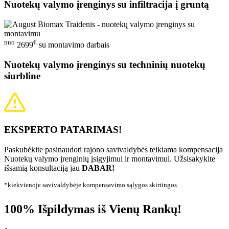
Nuotekų valymo įrenginys su infiltracija į gruntą
nuo
€
2699
su montavimo darbais
Nuotekų valymo įrenginys su techninių nuotekų
siurbline
EKSPERTO PATARIMAS!
Paskubėkite pasinaudoti rajono savivaldybės teikiama kompensacija
Nuotekų valymo įrenginių įsigyjimui ir montavimui. Užsisakykite
išsamią konsultaciją jau
DABAR!
*kiekvienoje savivaldybėje kompensavimo sąlygos skirtingos
100% Išpildymas iš Vienų Rankų!