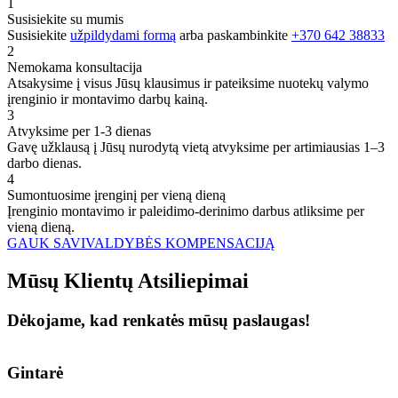
1
Susisiekite su mumis
Susisiekite
užpildydami formą
arba paskambinkite
+370 642 38833
2
Nemokama konsultacija
Atsakysime į visus Jūsų klausimus ir pateiksime nuotekų valymo
įrenginio ir montavimo darbų kainą.
3
Atvyksime per 1-3 dienas
Gavę užklausą į Jūsų nurodytą vietą atvyksime per artimiausias 1–3
darbo dienas.
4
Sumontuosime įrenginį per vieną dieną
Įrenginio montavimo ir paleidimo-derinimo darbus atliksime per
vieną dieną.
GAUK SAVIVALDYBĖS KOMPENSACIJĄ
Mūsų
Klientų
Atsiliepimai
Dėkojame, kad renkatės mūsų paslaugas!
Gintarė