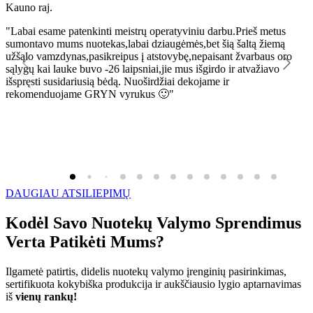
Kauno raj.
K
"Labai esame patenkinti meistrų operatyviniu darbu.Prieš metus
"
sumontavo mums nuotekas,labai dziaugėmės,bet šią šaltą žiemą
l
užšąlo vamzdynas,pasikreipus į atstovybę,nepaisant žvarbaus oro
R
sąlygų kai lauke buvo -26 laipsniai,jie mus išgirdo ir atvažiavo
išspręsti susidariusią bėdą. Nuoširdžiai dekojame ir
rekomenduojame GRYN vyrukus 🙂"
DAUGIAU ATSILIEPIMŲ
Kodėl Savo Nuotekų Valymo Sprendimus
Verta Patikėti Mums?
Ilgametė patirtis, didelis nuotekų valymo įrenginių pasirinkimas,
sertifikuota kokybiška produkcija ir aukščiausio lygio aptarnavimas
iš
vienų rankų!