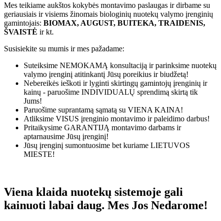
Mes teikiame aukštos kokybės montavimo paslaugas ir dirbame su
geriausiais ir visiems žinomais biologinių nuotekų valymo įrenginių
gamintojais:
BIOMAX, AUGUST, BUITEKA, TRAIDENIS,
ŠVAISTĖ
ir kt.
Susisiekite su mumis ir mes pažadame:
Suteiksime
NEMOKAMĄ
konsultaciją ir parinksime nuotekų
valymo įrenginį atitinkantį Jūsų poreikius ir biudžetą!
Nebereikės ieškoti ir lyginti skirtingų gamintojų įrenginių ir
kainų - paruošime
INDIVIDUALŲ
sprendimą skirtą tik
Jums!
Paruošime suprantamą sąmatą su
VIENA KAINA!
Atliksime
VISUS
įrenginio montavimo ir paleidimo darbus!
Pritaikysime
GARANTIJĄ
montavimo darbams ir
aptarnausime Jūsų įrenginį!
Jūsų įrenginį sumontuosime bet kuriame
LIETUVOS
MIESTE!
Viena klaida nuotekų sistemoje gali
kainuoti labai daug. Mes Jos Nedarome!