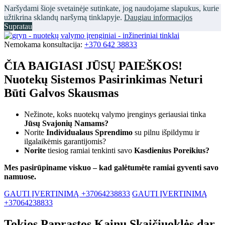
Naršydami šioje svetainėje sutinkate, jog naudojame slapukus, kurie
užtikrina sklandų naršymą tinklapyje.
Daugiau informacijos
Supratau
Nemokama konsultacija:
+370 642 38833
ČIA BAIGIASI JŪSŲ PAIEŠKOS!
Nuotekų Sistemos Pasirinkimas Neturi
Būti Galvos Skausmas
Nežinote, koks nuotekų valymo įrenginys geriausiai tinka
Jūsų Svajonių Namams?
Norite
Individualaus Sprendimo
su pilnu išpildymu ir
ilgalaikėmis garantijomis?
Norite
tiesiog ramiai tenkinti savo
Kasdienius Poreikius?
Mes pasirūpiname viskuo – kad galėtumėte ramiai gyventi savo
namuose.
GAUTI ĮVERTINIMĄ +37064238833
GAUTI ĮVERTINIMĄ
+37064238833
Tokios Paprastos Kainų Skaičiuoklės dar