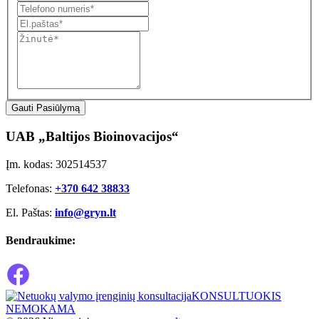
Gauti Pasiūlymą
UAB „Baltijos Bioinovacijos“
Įm. kodas: 302514537
Telefonas:
+370 642 38833
El. Paštas:
info@gryn.lt
Bendraukime:
KONSULTUOKIS
NEMOKAMA