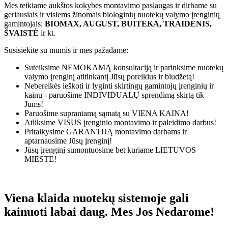
Mes teikiame aukštos kokybės montavimo paslaugas ir dirbame su
geriausiais ir visiems žinomais biologinių nuotekų valymo įrenginių
gamintojais:
BIOMAX, AUGUST, BUITEKA, TRAIDENIS,
ŠVAISTĖ
ir kt.
Susisiekite su mumis ir mes pažadame:
Suteiksime
NEMOKAMĄ
konsultaciją ir parinksime nuotekų
valymo įrenginį atitinkantį Jūsų poreikius ir biudžetą!
Nebereikės ieškoti ir lyginti skirtingų gamintojų įrenginių ir
kainų - paruošime
INDIVIDUALŲ
sprendimą skirtą tik
Jums!
Paruošime suprantamą sąmatą su
VIENA KAINA!
Atliksime
VISUS
įrenginio montavimo ir paleidimo darbus!
Pritaikysime
GARANTIJĄ
montavimo darbams ir
aptarnausime Jūsų įrenginį!
Jūsų įrenginį sumontuosime bet kuriame
LIETUVOS
MIESTE!
Viena klaida nuotekų sistemoje gali
kainuoti labai daug. Mes Jos Nedarome!