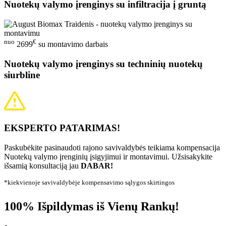
Nuotekų valymo įrenginys su infiltracija į gruntą
nuo
€
2699
su montavimo darbais
Nuotekų valymo įrenginys su techninių nuotekų
siurbline
EKSPERTO PATARIMAS!
Paskubėkite pasinaudoti rajono savivaldybės teikiama kompensacija
Nuotekų valymo įrenginių įsigyjimui ir montavimui. Užsisakykite
išsamią konsultaciją jau
DABAR!
*kiekvienoje savivaldybėje kompensavimo sąlygos skirtingos
100% Išpildymas iš Vienų Rankų!