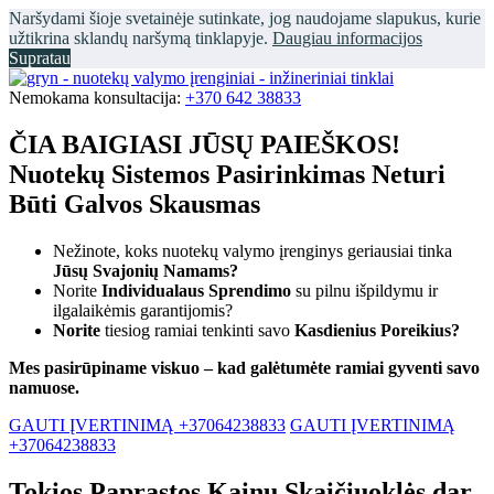
Naršydami šioje svetainėje sutinkate, jog naudojame slapukus, kurie
užtikrina sklandų naršymą tinklapyje.
Daugiau informacijos
Supratau
Nemokama konsultacija:
+370 642 38833
ČIA BAIGIASI JŪSŲ PAIEŠKOS!
Nuotekų Sistemos Pasirinkimas Neturi
Būti Galvos Skausmas
Nežinote, koks nuotekų valymo įrenginys geriausiai tinka
Jūsų Svajonių Namams?
Norite
Individualaus Sprendimo
su pilnu išpildymu ir
ilgalaikėmis garantijomis?
Norite
tiesiog ramiai tenkinti savo
Kasdienius Poreikius?
Mes pasirūpiname viskuo – kad galėtumėte ramiai gyventi savo
namuose.
GAUTI ĮVERTINIMĄ +37064238833
GAUTI ĮVERTINIMĄ
+37064238833
Tokios Paprastos Kainų Skaičiuoklės dar