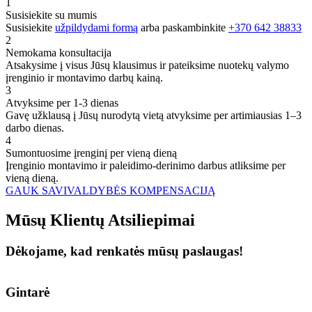
1
Susisiekite su mumis
Susisiekite
užpildydami formą
arba paskambinkite
+370 642 38833
2
Nemokama konsultacija
Atsakysime į visus Jūsų klausimus ir pateiksime nuotekų valymo
įrenginio ir montavimo darbų kainą.
3
Atvyksime per 1-3 dienas
Gavę užklausą į Jūsų nurodytą vietą atvyksime per artimiausias 1–3
darbo dienas.
4
Sumontuosime įrenginį per vieną dieną
Įrenginio montavimo ir paleidimo-derinimo darbus atliksime per
vieną dieną.
GAUK SAVIVALDYBĖS KOMPENSACIJĄ
Mūsų
Klientų
Atsiliepimai
Dėkojame, kad renkatės mūsų paslaugas!
Gintarė