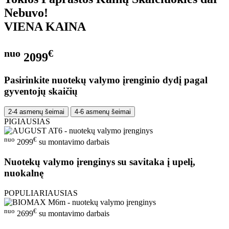
Nebuvo!
VIENA KAINA
nuo
€
2099
Pasirinkite nuotekų valymo įrenginio dydį pagal
gyventojų skaičių
2-4 asmenų šeimai
4-6 asmenų šeimai
PIGIAUSIAS
nuo
€
2099
su montavimo darbais
Nuotekų valymo įrenginys su savitaka į upelį,
nuokalnę
POPULIARIAUSIAS
nuo
€
2699
su montavimo darbais