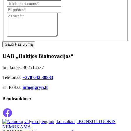
Gauti Pasiūlymą
UAB „Baltijos Bioinovacijos“
Įm. kodas: 302514537
Telefonas:
+370 642 38833
El. Paštas:
info@gryn.lt
Bendraukime:
KONSULTUOKIS
NEMOKAMA