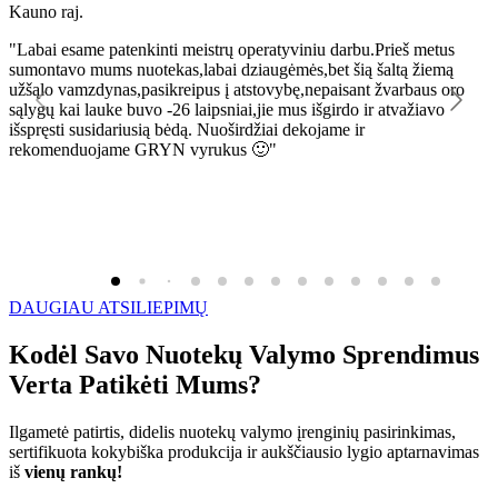
Kauno raj.
K
"Labai esame patenkinti meistrų operatyviniu darbu.Prieš metus
"
sumontavo mums nuotekas,labai dziaugėmės,bet šią šaltą žiemą
l
užšąlo vamzdynas,pasikreipus į atstovybę,nepaisant žvarbaus oro
R
sąlygų kai lauke buvo -26 laipsniai,jie mus išgirdo ir atvažiavo
išspręsti susidariusią bėdą. Nuoširdžiai dekojame ir
rekomenduojame GRYN vyrukus 🙂"
DAUGIAU ATSILIEPIMŲ
Kodėl Savo Nuotekų Valymo Sprendimus
Verta Patikėti Mums?
Ilgametė patirtis, didelis nuotekų valymo įrenginių pasirinkimas,
sertifikuota kokybiška produkcija ir aukščiausio lygio aptarnavimas
iš
vienų rankų!