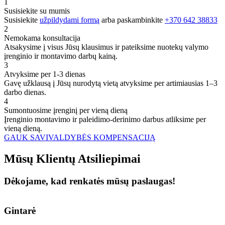
1
Susisiekite su mumis
Susisiekite
užpildydami formą
arba paskambinkite
+370 642 38833
2
Nemokama konsultacija
Atsakysime į visus Jūsų klausimus ir pateiksime nuotekų valymo
įrenginio ir montavimo darbų kainą.
3
Atvyksime per 1-3 dienas
Gavę užklausą į Jūsų nurodytą vietą atvyksime per artimiausias 1–3
darbo dienas.
4
Sumontuosime įrenginį per vieną dieną
Įrenginio montavimo ir paleidimo-derinimo darbus atliksime per
vieną dieną.
GAUK SAVIVALDYBĖS KOMPENSACIJĄ
Mūsų
Klientų
Atsiliepimai
Dėkojame, kad renkatės mūsų paslaugas!
Gintarė