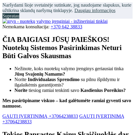
Naršydami šioje svetainėje sutinkate, jog naudojame slapukus, kurie
užtikrina sklandų naršymą tinklapyje.
Daugiau informacijos
Supratau
Nemokama konsultacija:
+370 642 38833
ČIA BAIGIASI JŪSŲ PAIEŠKOS!
Nuotekų Sistemos Pasirinkimas Neturi
Būti Galvos Skausmas
Nežinote, koks nuotekų valymo įrenginys geriausiai tinka
Jūsų Svajonių Namams?
Norite
Individualaus Sprendimo
su pilnu išpildymu ir
ilgalaikėmis garantijomis?
Norite
tiesiog ramiai tenkinti savo
Kasdienius Poreikius?
Mes pasirūpiname viskuo – kad galėtumėte ramiai gyventi savo
namuose.
GAUTI ĮVERTINIMĄ +37064238833
GAUTI ĮVERTINIMĄ
+37064238833
Tokios Paprastos Kainų Skaičiuoklės dar