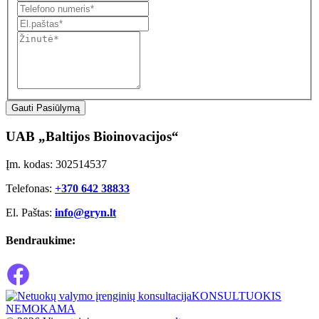
Gauti Pasiūlymą
UAB „Baltijos Bioinovacijos“
Įm. kodas: 302514537
Telefonas:
+370 642 38833
El. Paštas:
info@gryn.lt
Bendraukime:
KONSULTUOKIS
NEMOKAMA