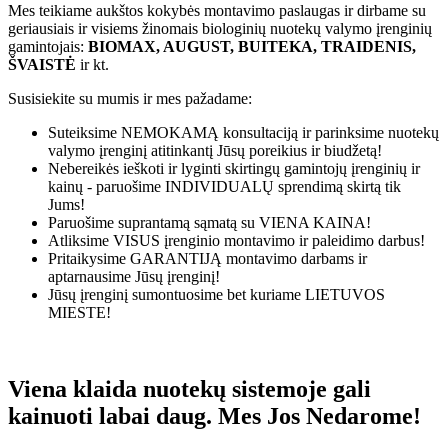
Mes teikiame aukštos kokybės montavimo paslaugas ir dirbame su
geriausiais ir visiems žinomais biologinių nuotekų valymo įrenginių
gamintojais:
BIOMAX, AUGUST, BUITEKA, TRAIDENIS,
ŠVAISTĖ
ir kt.
Susisiekite su mumis ir mes pažadame:
Suteiksime
NEMOKAMĄ
konsultaciją ir parinksime nuotekų
valymo įrenginį atitinkantį Jūsų poreikius ir biudžetą!
Nebereikės ieškoti ir lyginti skirtingų gamintojų įrenginių ir
kainų - paruošime
INDIVIDUALŲ
sprendimą skirtą tik
Jums!
Paruošime suprantamą sąmatą su
VIENA KAINA!
Atliksime
VISUS
įrenginio montavimo ir paleidimo darbus!
Pritaikysime
GARANTIJĄ
montavimo darbams ir
aptarnausime Jūsų įrenginį!
Jūsų įrenginį sumontuosime bet kuriame
LIETUVOS
MIESTE!
Viena klaida nuotekų sistemoje gali
kainuoti labai daug. Mes Jos Nedarome!