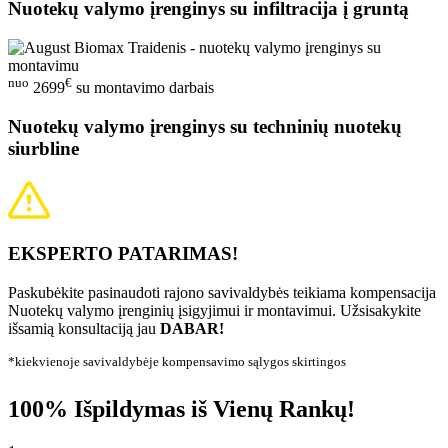
Nuotekų valymo įrenginys su infiltracija į gruntą
nuo
€
2699
su montavimo darbais
Nuotekų valymo įrenginys su techninių nuotekų
siurbline
EKSPERTO PATARIMAS!
Paskubėkite pasinaudoti rajono savivaldybės teikiama kompensacija
Nuotekų valymo įrenginių įsigyjimui ir montavimui. Užsisakykite
išsamią konsultaciją jau
DABAR!
*kiekvienoje savivaldybėje kompensavimo sąlygos skirtingos
100% Išpildymas iš Vienų Rankų!