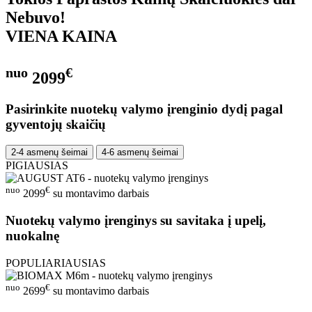
Nebuvo!
VIENA KAINA
nuo
€
2099
Pasirinkite nuotekų valymo įrenginio dydį pagal
gyventojų skaičių
2-4 asmenų šeimai
4-6 asmenų šeimai
PIGIAUSIAS
nuo
€
2099
su montavimo darbais
Nuotekų valymo įrenginys su savitaka į upelį,
nuokalnę
POPULIARIAUSIAS
nuo
€
2699
su montavimo darbais