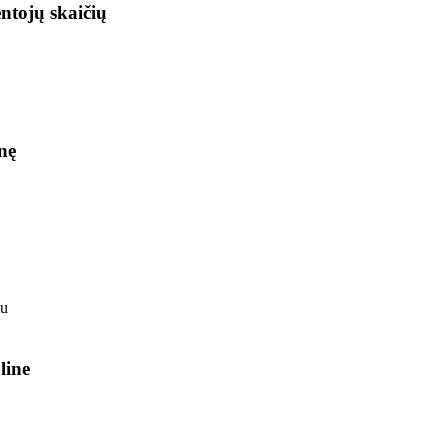
ntojų skaičių
nę
line