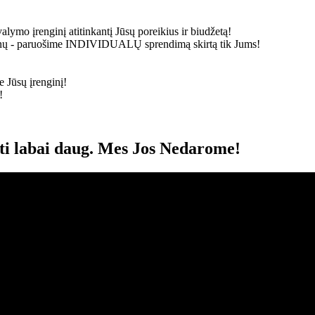
alymo įrenginį atitinkantį Jūsų poreikius ir biudžetą!
ainų - paruošime
INDIVIDUALŲ
sprendimą skirtą tik Jums!
 Jūsų įrenginį!
!
oti labai daug. Mes Jos Nedarome!