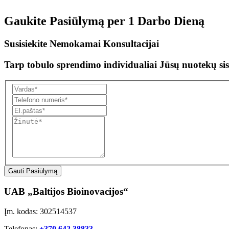
Gaukite Pasiūlymą per
1 Darbo Dieną
Susisiekite Nemokamai Konsultacijai
Tarp tobulo sprendimo individualiai Jūsų nuotekų sis
Gauti Pasiūlymą
UAB „Baltijos Bioinovacijos“
Įm. kodas: 302514537
Telefonas:
+370 642 38833