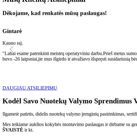
Dėkojame, kad renkatės mūsų paslaugas!
Gintarė
Kauno raj.
"Labai esame patenkinti meistrų operatyviniu darbu.Prieš metus sumo
buvo -26 laipsniai,jie mus išgirdo ir atvažiavo išspręsti susidariu
DAUGIAU ATSILIEPIMŲ
Kodėl Savo Nuotekų Valymo Sprendimus V
Ilgametė patirtis, didelis nuotekų valymo įrenginių pasirinkimas, sert
Mes teikiame aukštos kokybės montavimo paslaugas ir dirbame su geri
ŠVAISTĖ
ir kt.