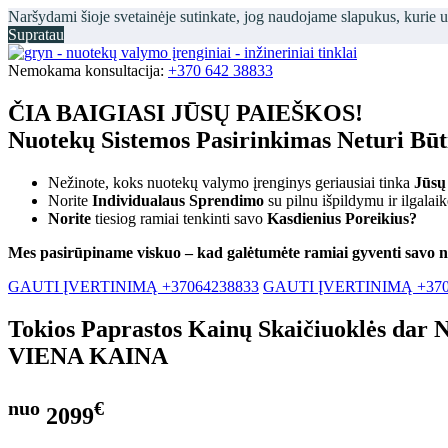
Naršydami šioje svetainėje sutinkate, jog naudojame slapukus, kurie 
Supratau
Nemokama konsultacija:
+370 642 38833
ČIA BAIGIASI JŪSŲ PAIEŠKOS!
Nuotekų Sistemos Pasirinkimas Neturi Bū
Nežinote, koks nuotekų valymo įrenginys geriausiai tinka
Jūsų
Norite
Individualaus Sprendimo
su pilnu išpildymu ir ilgalai
Norite
tiesiog ramiai tenkinti savo
Kasdienius Poreikius?
Mes pasirūpiname viskuo – kad galėtumėte ramiai gyventi savo 
GAUTI ĮVERTINIMĄ +37064238833
GAUTI ĮVERTINIMĄ +370
Tokios Paprastos Kainų Skaičiuoklės dar 
VIENA KAINA
nuo
€
2099