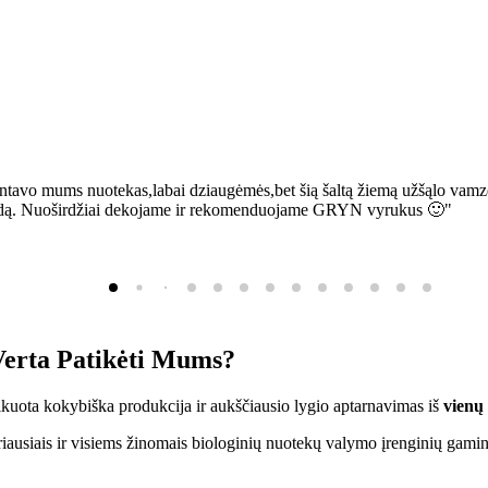
ntavo mums nuotekas,labai dziaugėmės,bet šią šaltą žiemą užšąlo vamzd
sią bėdą. Nuoširdžiai dekojame ir rekomenduojame GRYN vyrukus 🙂"
erta Patikėti Mums?
ifikuota kokybiška produkcija ir aukščiausio lygio aptarnavimas iš
vienų
ausiais ir visiems žinomais biologinių nuotekų valymo įrenginių gamin