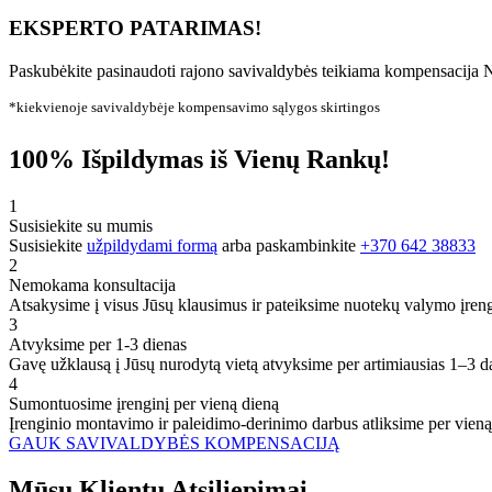
EKSPERTO PATARIMAS!
Paskubėkite pasinaudoti rajono savivaldybės teikiama kompensacija N
*kiekvienoje savivaldybėje kompensavimo sąlygos skirtingos
100% Išpildymas iš Vienų Rankų!
1
Susisiekite su mumis
Susisiekite
užpildydami formą
arba paskambinkite
+370 642 38833
2
Nemokama konsultacija
Atsakysime į visus Jūsų klausimus ir pateiksime nuotekų valymo įren
3
Atvyksime per 1-3 dienas
Gavę užklausą į Jūsų nurodytą vietą atvyksime per artimiausias 1–3 d
4
Sumontuosime įrenginį per vieną dieną
Įrenginio montavimo ir paleidimo-derinimo darbus atliksime per vieną
GAUK SAVIVALDYBĖS KOMPENSACIJĄ
Mūsų
Klientų
Atsiliepimai