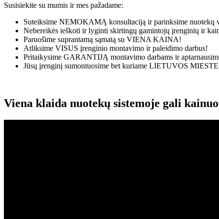
Susisiekite su mumis ir mes pažadame:
Suteiksime
NEMOKAMĄ
konsultaciją ir parinksime nuotekų v
Nebereikės ieškoti ir lyginti skirtingų gamintojų įrenginių ir k
Paruošime suprantamą sąmatą su
VIENA KAINA!
Atliksime
VISUS
įrenginio montavimo ir paleidimo darbus!
Pritaikysime
GARANTIJĄ
montavimo darbams ir aptarnausime
Jūsų įrenginį sumontuosime bet kuriame
LIETUVOS MIESTE
Viena klaida nuotekų sistemoje gali kainu