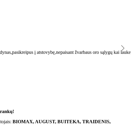
K
ynas,pasikreipus į atstovybę,nepaisant žvarbaus oro sąlygų kai lauke
"
 rankų!
tojais:
BIOMAX, AUGUST, BUITEKA, TRAIDENIS,