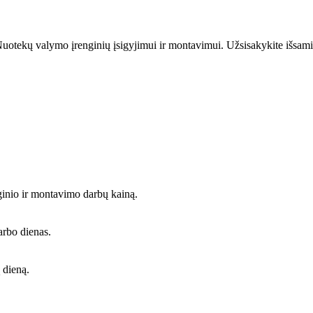
uotekų valymo įrenginių įsigyjimui ir montavimui. Užsisakykite išsami
ginio ir montavimo darbų kainą.
arbo dienas.
 dieną.