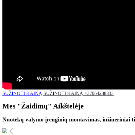
SUŽINOTI KAINĄ
SUŽINOTI KAINĄ +37064238833
Mes
"Žaidimų"
Aikštelėje
Nuotekų valymo įrenginių montavimas, inžineriniai ti