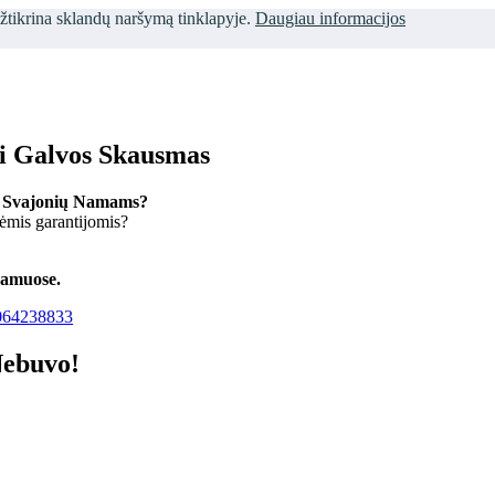
užtikrina sklandų naršymą tinklapyje.
Daugiau informacijos
ti Galvos Skausmas
 Svajonių Namams?
kėmis garantijomis?
namuose.
64238833
Nebuvo!