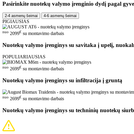
Pasirinkite nuotekų valymo įrenginio dydį pagal gyve
2-4 asmenų šeimai
4-6 asmenų šeimai
PIGIAUSIAS
nuo
€
2099
su montavimo darbais
Nuotekų valymo įrenginys su savitaka į upelį, nuokal
POPULIARIAUSIAS
nuo
€
2699
su montavimo darbais
Nuotekų valymo įrenginys su infiltracija į gruntą
nuo
€
2699
su montavimo darbais
Nuotekų valymo įrenginys su techninių nuotekų siurb