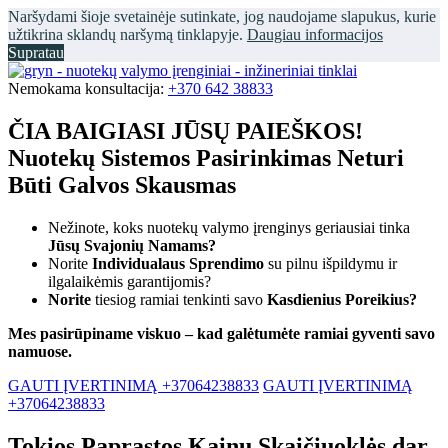
Naršydami šioje svetainėje sutinkate, jog naudojame slapukus, kurie
užtikrina sklandų naršymą tinklapyje.
Daugiau informacijos
Supratau
Nemokama konsultacija:
+370 642 38833
ČIA BAIGIASI JŪSŲ PAIEŠKOS!
Nuotekų Sistemos Pasirinkimas Neturi
Būti Galvos Skausmas
Nežinote, koks nuotekų valymo įrenginys geriausiai tinka
Jūsų Svajonių Namams?
Norite
Individualaus Sprendimo
su pilnu išpildymu ir
ilgalaikėmis garantijomis?
Norite
tiesiog ramiai tenkinti savo
Kasdienius Poreikius?
Mes pasirūpiname viskuo – kad galėtumėte ramiai gyventi savo
namuose.
GAUTI ĮVERTINIMĄ +37064238833
GAUTI ĮVERTINIMĄ
+37064238833
Tokios Paprastos Kainų Skaičiuoklės dar