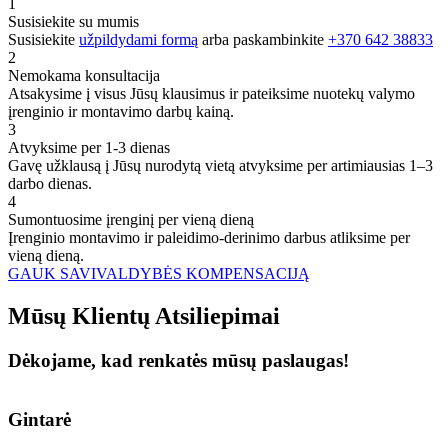
1
Susisiekite su mumis
Susisiekite
užpildydami formą
arba paskambinkite
+370 642 38833
2
Nemokama konsultacija
Atsakysime į visus Jūsų klausimus ir pateiksime nuotekų valymo
įrenginio ir montavimo darbų kainą.
3
Atvyksime per 1-3 dienas
Gavę užklausą į Jūsų nurodytą vietą atvyksime per artimiausias 1–3
darbo dienas.
4
Sumontuosime įrenginį per vieną dieną
Įrenginio montavimo ir paleidimo-derinimo darbus atliksime per
vieną dieną.
GAUK SAVIVALDYBĖS KOMPENSACIJĄ
Mūsų
Klientų
Atsiliepimai
Dėkojame, kad renkatės mūsų paslaugas!
Gintarė