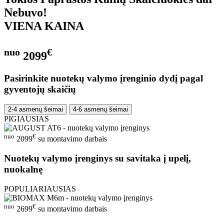
Nebuvo!
VIENA KAINA
nuo
€
2099
Pasirinkite nuotekų valymo įrenginio dydį pagal
gyventojų skaičių
2-4 asmenų šeimai
4-6 asmenų šeimai
PIGIAUSIAS
nuo
€
2099
su montavimo darbais
Nuotekų valymo įrenginys su savitaka į upelį,
nuokalnę
POPULIARIAUSIAS
nuo
€
2699
su montavimo darbais