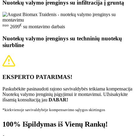
Nuotekų valymo įrenginys su infiltracija į gruntą
nuo
€
2699
su montavimo darbais
Nuotekų valymo įrenginys su techninių nuotekų
siurbline
EKSPERTO PATARIMAS!
Paskubėkite pasinaudoti rajono savivaldybės teikiama kompensacija
Nuotekų valymo įrenginių įsigyjimui ir montavimui. Užsisakykite
išsamią konsultaciją jau
DABAR!
*kiekvienoje savivaldybėje kompensavimo sąlygos skirtingos
100% Išpildymas iš Vienų Rankų!