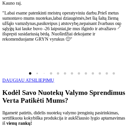
Kauno raj.
K
"Labai esame patenkinti meistrų operatyviniu darbu.Prieš metus
"
sumontavo mums nuotekas,labai dziaugėmės,bet šią šaltą žiemą
l
užšąlo vamzdynas,pasikreipus į atstovybę,nepaisant žvarbaus oro
R
sąlygų kai lauke buvo -26 laipsniai,jie mus išgirdo ir atvažiavo
išspręsti susidariusią bėdą. Nuoširdžiai dekojame ir
rekomenduojame GRYN vyrukus 🙂"
DAUGIAU ATSILIEPIMŲ
Kodėl Savo Nuotekų Valymo Sprendimus
Verta Patikėti Mums?
Ilgametė patirtis, didelis nuotekų valymo įrenginių pasirinkimas,
sertifikuota kokybiška produkcija ir aukščiausio lygio aptarnavimas
iš
vienų rankų!