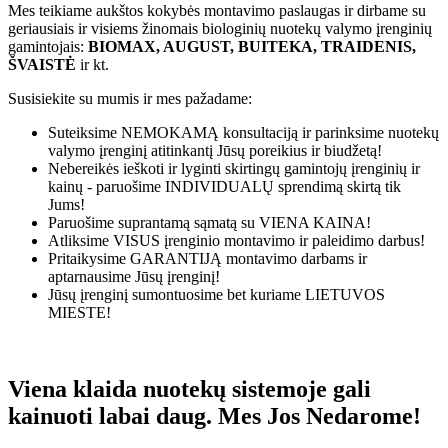
Mes teikiame aukštos kokybės montavimo paslaugas ir dirbame su
geriausiais ir visiems žinomais biologinių nuotekų valymo įrenginių
gamintojais:
BIOMAX, AUGUST, BUITEKA, TRAIDENIS,
ŠVAISTĖ
ir kt.
Susisiekite su mumis ir mes pažadame:
Suteiksime
NEMOKAMĄ
konsultaciją ir parinksime nuotekų
valymo įrenginį atitinkantį Jūsų poreikius ir biudžetą!
Nebereikės ieškoti ir lyginti skirtingų gamintojų įrenginių ir
kainų - paruošime
INDIVIDUALŲ
sprendimą skirtą tik
Jums!
Paruošime suprantamą sąmatą su
VIENA KAINA!
Atliksime
VISUS
įrenginio montavimo ir paleidimo darbus!
Pritaikysime
GARANTIJĄ
montavimo darbams ir
aptarnausime Jūsų įrenginį!
Jūsų įrenginį sumontuosime bet kuriame
LIETUVOS
MIESTE!
Viena klaida nuotekų sistemoje gali
kainuoti labai daug. Mes Jos Nedarome!