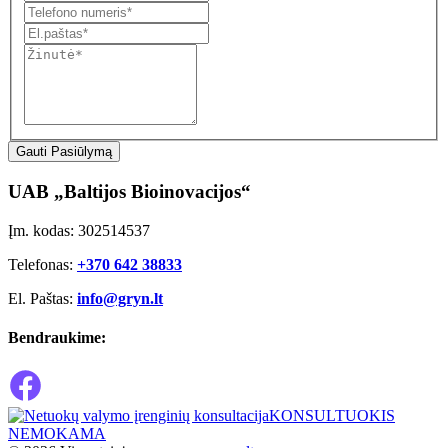
Gauti Pasiūlymą
UAB „Baltijos Bioinovacijos“
Įm. kodas: 302514537
Telefonas:
+370 642 38833
El. Paštas:
info@gryn.lt
Bendraukime:
KONSULTUOKIS
NEMOKAMA