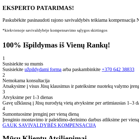
EKSPERTO PATARIMAS!
Paskubėkite pasinaudoti rajono savivaldybės teikiama kompensacija N
*kiekvienoje savivaldybėje kompensavimo sąlygos skirtingos
100% Išpildymas iš Vienų Rankų!
1
Susisiekite su mumis
Susisiekite
užpildydami formą
arba paskambinkite
+370 642 38833
2
Nemokama konsultacija
Atsakysime į visus Jūsų klausimus ir pateiksime nuotekų valymo įren
3
Atvyksime per 1-3 dienas
Gavę užklausą į Jūsų nurodytą vietą atvyksime per artimiausias 1–3 d
4
Sumontuosime įrenginį per vieną dieną
Įrenginio montavimo ir paleidimo-derinimo darbus atliksime per vieną
GAUK SAVIVALDYBĖS KOMPENSACIJĄ
Mūsų
Klientų
Atsiliepimai