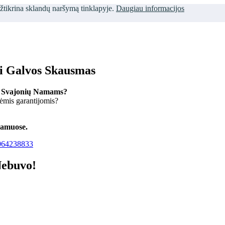
užtikrina sklandų naršymą tinklapyje.
Daugiau informacijos
ti Galvos Skausmas
 Svajonių Namams?
kėmis garantijomis?
namuose.
64238833
Nebuvo!