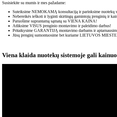
Susisiekite su mumis ir mes pažadame:
Suteiksime
NEMOKAMĄ
konsultaciją ir parinksime nuotekų v
Nebereikės ieškoti ir lyginti skirtingų gamintojų įrenginių ir k
Paruošime suprantamą sąmatą su
VIENA KAINA!
Atliksime
VISUS
įrenginio montavimo ir paleidimo darbus!
Pritaikysime
GARANTIJĄ
montavimo darbams ir aptarnausime
Jūsų įrenginį sumontuosime bet kuriame
LIETUVOS MIESTE
Viena klaida nuotekų sistemoje gali kainu