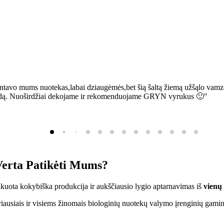
ntavo mums nuotekas,labai dziaugėmės,bet šią šaltą žiemą užšąlo vamzd
sią bėdą. Nuoširdžiai dekojame ir rekomenduojame GRYN vyrukus 🙂"
erta Patikėti Mums?
ifikuota kokybiška produkcija ir aukščiausio lygio aptarnavimas iš
vienų
ausiais ir visiems žinomais biologinių nuotekų valymo įrenginių gamin