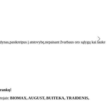
K
ynas,pasikreipus į atstovybę,nepaisant žvarbaus oro sąlygų kai lauke
"
 rankų!
tojais:
BIOMAX, AUGUST, BUITEKA, TRAIDENIS,