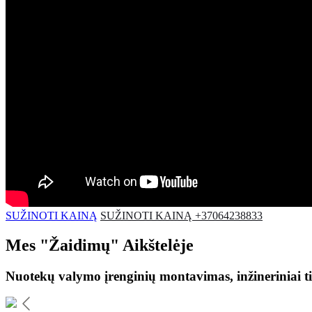
SUŽINOTI KAINĄ
SUŽINOTI KAINĄ +37064238833
Mes
"Žaidimų"
Aikštelėje
Nuotekų valymo įrenginių montavimas, inžineriniai ti