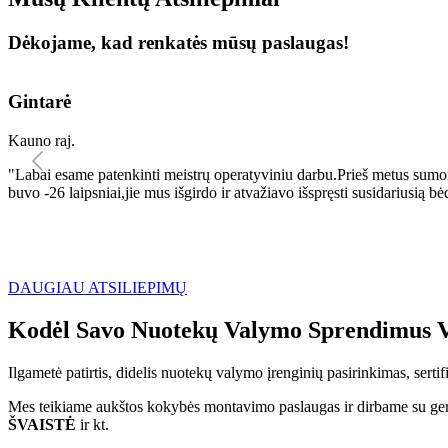
Dėkojame, kad renkatės mūsų paslaugas!
Gintarė
Kauno raj.
"Labai esame patenkinti meistrų operatyviniu darbu.Prieš metus sumo
buvo -26 laipsniai,jie mus išgirdo ir atvažiavo išspręsti susidariu
DAUGIAU ATSILIEPIMŲ
Kodėl Savo Nuotekų Valymo Sprendimus V
Ilgametė patirtis, didelis nuotekų valymo įrenginių pasirinkimas, sert
Mes teikiame aukštos kokybės montavimo paslaugas ir dirbame su geri
ŠVAISTĖ
ir kt.