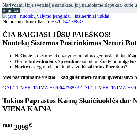
Naršydami šioje svetainėje sutinkate, jog naudojame slapukus, kurie 
Supratau
Nemokama konsultacija:
+370 642 38833
ČIA BAIGIASI JŪSŲ PAIEŠKOS!
Nuotekų Sistemos Pasirinkimas Neturi Bū
Nežinote, koks nuotekų valymo įrenginys geriausiai tinka
Jūsų
Norite
Individualaus Sprendimo
su pilnu išpildymu ir ilgalai
Norite
tiesiog ramiai tenkinti savo
Kasdienius Poreikius?
Mes pasirūpiname viskuo – kad galėtumėte ramiai gyventi savo 
GAUTI ĮVERTINIMĄ +37064238833
GAUTI ĮVERTINIMĄ +370
Tokios Paprastos Kainų Skaičiuoklės dar 
VIENA KAINA
nuo
€
2099