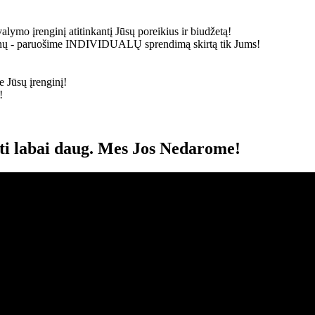
alymo įrenginį atitinkantį Jūsų poreikius ir biudžetą!
ainų - paruošime
INDIVIDUALŲ
sprendimą skirtą tik Jums!
 Jūsų įrenginį!
!
oti labai daug. Mes Jos Nedarome!