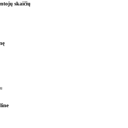
ntojų skaičių
nę
line