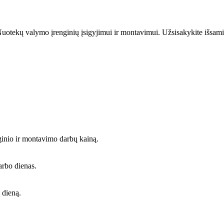
uotekų valymo įrenginių įsigyjimui ir montavimui. Užsisakykite išsami
ginio ir montavimo darbų kainą.
arbo dienas.
 dieną.