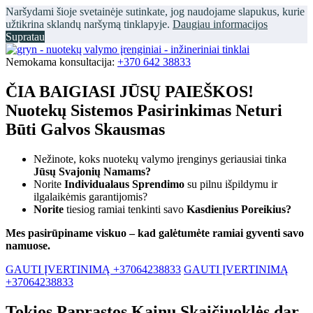
Naršydami šioje svetainėje sutinkate, jog naudojame slapukus, kurie
užtikrina sklandų naršymą tinklapyje.
Daugiau informacijos
Supratau
Nemokama konsultacija:
+370 642 38833
ČIA BAIGIASI JŪSŲ PAIEŠKOS!
Nuotekų Sistemos Pasirinkimas Neturi
Būti Galvos Skausmas
Nežinote, koks nuotekų valymo įrenginys geriausiai tinka
Jūsų Svajonių Namams?
Norite
Individualaus Sprendimo
su pilnu išpildymu ir
ilgalaikėmis garantijomis?
Norite
tiesiog ramiai tenkinti savo
Kasdienius Poreikius?
Mes pasirūpiname viskuo – kad galėtumėte ramiai gyventi savo
namuose.
GAUTI ĮVERTINIMĄ +37064238833
GAUTI ĮVERTINIMĄ
+37064238833
Tokios Paprastos Kainų Skaičiuoklės dar