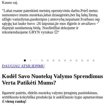
Kauno raj.
K
"Labai esame patenkinti meistrų operatyviniu darbu.Prieš metus
"
sumontavo mums nuotekas,labai dziaugėmės,bet šią šaltą žiemą
l
užšąlo vamzdynas,pasikreipus į atstovybę,nepaisant žvarbaus oro
R
sąlygų kai lauke buvo -26 laipsniai,jie mus išgirdo ir atvažiavo
išspręsti susidariusią bėdą. Nuoširdžiai dekojame ir
rekomenduojame GRYN vyrukus 🙂"
DAUGIAU ATSILIEPIMŲ
Kodėl Savo Nuotekų Valymo Sprendimus
Verta Patikėti Mums?
Ilgametė patirtis, didelis nuotekų valymo įrenginių pasirinkimas,
sertifikuota kokybiška produkcija ir aukščiausio lygio aptarnavimas
iš
vienų rankų!