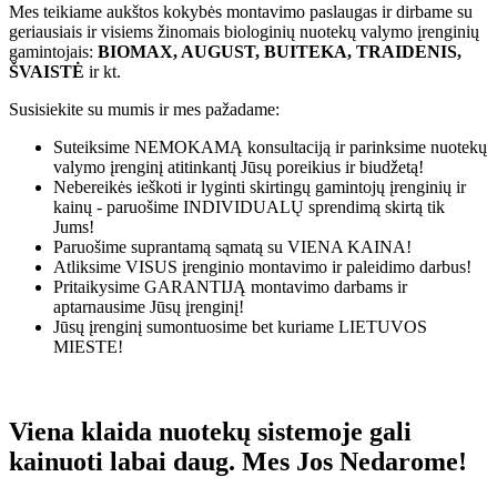
Mes teikiame aukštos kokybės montavimo paslaugas ir dirbame su
geriausiais ir visiems žinomais biologinių nuotekų valymo įrenginių
gamintojais:
BIOMAX, AUGUST, BUITEKA, TRAIDENIS,
ŠVAISTĖ
ir kt.
Susisiekite su mumis ir mes pažadame:
Suteiksime
NEMOKAMĄ
konsultaciją ir parinksime nuotekų
valymo įrenginį atitinkantį Jūsų poreikius ir biudžetą!
Nebereikės ieškoti ir lyginti skirtingų gamintojų įrenginių ir
kainų - paruošime
INDIVIDUALŲ
sprendimą skirtą tik
Jums!
Paruošime suprantamą sąmatą su
VIENA KAINA!
Atliksime
VISUS
įrenginio montavimo ir paleidimo darbus!
Pritaikysime
GARANTIJĄ
montavimo darbams ir
aptarnausime Jūsų įrenginį!
Jūsų įrenginį sumontuosime bet kuriame
LIETUVOS
MIESTE!
Viena klaida nuotekų sistemoje gali
kainuoti labai daug. Mes Jos Nedarome!