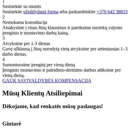
1
Susisiekite su mumis
Susisiekite
užpildydami formą
arba paskambinkite
+370 642 38833
2
Nemokama konsultacija
Atsakysime į visus Jūsų klausimus ir pateiksime nuotekų valymo
įrenginio ir montavimo darbų kainą.
3
Atvyksime per 1-3 dienas
Gavę užklausą į Jūsų nurodytą vietą atvyksime per artimiausias 1–3
darbo dienas.
4
Sumontuosime įrenginį per vieną dieną
Įrenginio montavimo ir paleidimo-derinimo darbus atliksime per
vieną dieną.
GAUK SAVIVALDYBĖS KOMPENSACIJĄ
Mūsų
Klientų
Atsiliepimai
Dėkojame, kad renkatės mūsų paslaugas!
Gintarė