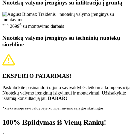
Nuotekų valymo įrenginys su infiltracija į gruntą
nuo
€
2699
su montavimo darbais
Nuotekų valymo įrenginys su techninių nuotekų
siurbline
EKSPERTO PATARIMAS!
Paskubėkite pasinaudoti rajono savivaldybės teikiama kompensacija
Nuotekų valymo įrenginių įsigyjimui ir montavimui. Užsisakykite
išsamią konsultaciją jau
DABAR!
*kiekvienoje savivaldybėje kompensavimo sąlygos skirtingos
100% Išpildymas iš Vienų Rankų!