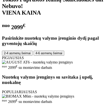
Nebuvo!
VIENA KAINA
nuo
€
2099
Pasirinkite nuotekų valymo įrenginio dydį pagal
gyventojų skaičių
2-4 asmenų šeimai
4-6 asmenų šeimai
PIGIAUSIAS
nuo
€
2099
su montavimo darbais
Nuotekų valymo įrenginys su savitaka į upelį,
nuokalnę
POPULIARIAUSIAS
nuo
€
2699
su montavimo darbais