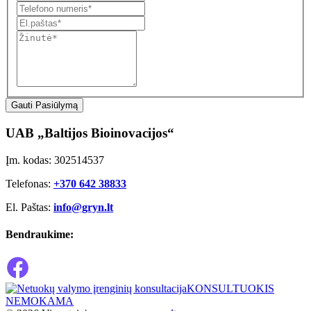
Gauti Pasiūlymą
UAB „Baltijos Bioinovacijos“
Įm. kodas: 302514537
Telefonas:
+370 642 38833
El. Paštas:
info@gryn.lt
Bendraukime:
KONSULTUOKIS
NEMOKAMA