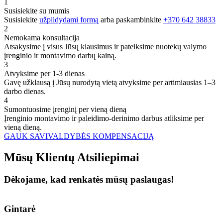
1
Susisiekite su mumis
Susisiekite
užpildydami formą
arba paskambinkite
+370 642 38833
2
Nemokama konsultacija
Atsakysime į visus Jūsų klausimus ir pateiksime nuotekų valymo
įrenginio ir montavimo darbų kainą.
3
Atvyksime per 1-3 dienas
Gavę užklausą į Jūsų nurodytą vietą atvyksime per artimiausias 1–3
darbo dienas.
4
Sumontuosime įrenginį per vieną dieną
Įrenginio montavimo ir paleidimo-derinimo darbus atliksime per
vieną dieną.
GAUK SAVIVALDYBĖS KOMPENSACIJĄ
Mūsų
Klientų
Atsiliepimai
Dėkojame, kad renkatės mūsų paslaugas!
Gintarė