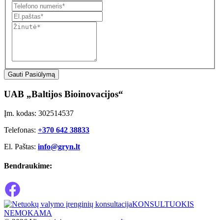
Gauti Pasiūlymą
UAB „Baltijos Bioinovacijos“
Įm. kodas: 302514537
Telefonas:
+370 642 38833
El. Paštas:
info@gryn.lt
Bendraukime:
KONSULTUOKIS
NEMOKAMA