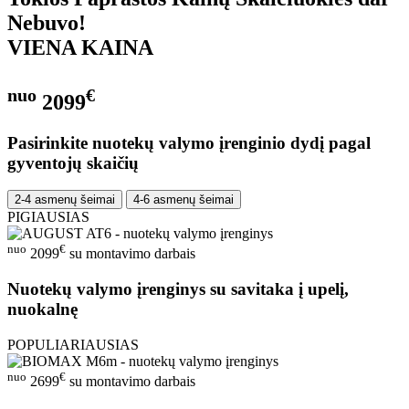
Nebuvo!
VIENA KAINA
nuo
€
2099
Pasirinkite nuotekų valymo įrenginio dydį pagal
gyventojų skaičių
2-4 asmenų šeimai
4-6 asmenų šeimai
PIGIAUSIAS
nuo
€
2099
su montavimo darbais
Nuotekų valymo įrenginys su savitaka į upelį,
nuokalnę
POPULIARIAUSIAS
nuo
€
2699
su montavimo darbais