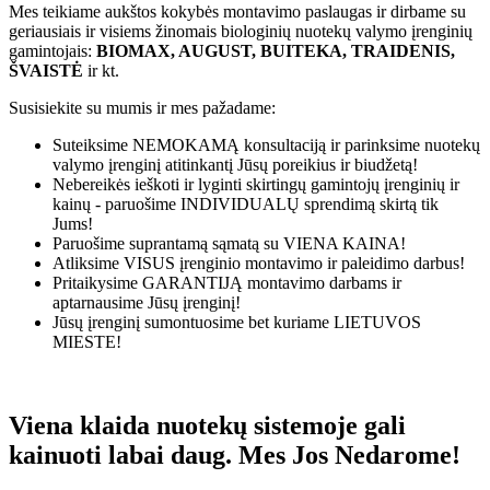
Mes teikiame aukštos kokybės montavimo paslaugas ir dirbame su
geriausiais ir visiems žinomais biologinių nuotekų valymo įrenginių
gamintojais:
BIOMAX, AUGUST, BUITEKA, TRAIDENIS,
ŠVAISTĖ
ir kt.
Susisiekite su mumis ir mes pažadame:
Suteiksime
NEMOKAMĄ
konsultaciją ir parinksime nuotekų
valymo įrenginį atitinkantį Jūsų poreikius ir biudžetą!
Nebereikės ieškoti ir lyginti skirtingų gamintojų įrenginių ir
kainų - paruošime
INDIVIDUALŲ
sprendimą skirtą tik
Jums!
Paruošime suprantamą sąmatą su
VIENA KAINA!
Atliksime
VISUS
įrenginio montavimo ir paleidimo darbus!
Pritaikysime
GARANTIJĄ
montavimo darbams ir
aptarnausime Jūsų įrenginį!
Jūsų įrenginį sumontuosime bet kuriame
LIETUVOS
MIESTE!
Viena klaida nuotekų sistemoje gali
kainuoti labai daug. Mes Jos Nedarome!