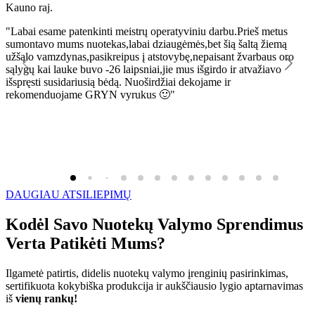
Kauno raj.
K
"Labai esame patenkinti meistrų operatyviniu darbu.Prieš metus
"
sumontavo mums nuotekas,labai dziaugėmės,bet šią šaltą žiemą
l
užšąlo vamzdynas,pasikreipus į atstovybę,nepaisant žvarbaus oro
R
sąlygų kai lauke buvo -26 laipsniai,jie mus išgirdo ir atvažiavo
išspręsti susidariusią bėdą. Nuoširdžiai dekojame ir
rekomenduojame GRYN vyrukus 🙂"
DAUGIAU ATSILIEPIMŲ
Kodėl Savo Nuotekų Valymo Sprendimus
Verta Patikėti Mums?
Ilgametė patirtis, didelis nuotekų valymo įrenginių pasirinkimas,
sertifikuota kokybiška produkcija ir aukščiausio lygio aptarnavimas
iš
vienų rankų!