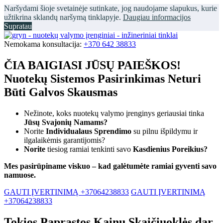
Naršydami šioje svetainėje sutinkate, jog naudojame slapukus, kurie
užtikrina sklandų naršymą tinklapyje.
Daugiau informacijos
Supratau
Nemokama konsultacija:
+370 642 38833
ČIA BAIGIASI JŪSŲ PAIEŠKOS!
Nuotekų Sistemos Pasirinkimas Neturi
Būti Galvos Skausmas
Nežinote, koks nuotekų valymo įrenginys geriausiai tinka
Jūsų Svajonių Namams?
Norite
Individualaus Sprendimo
su pilnu išpildymu ir
ilgalaikėmis garantijomis?
Norite
tiesiog ramiai tenkinti savo
Kasdienius Poreikius?
Mes pasirūpiname viskuo – kad galėtumėte ramiai gyventi savo
namuose.
GAUTI ĮVERTINIMĄ +37064238833
GAUTI ĮVERTINIMĄ
+37064238833
Tokios Paprastos Kainų Skaičiuoklės dar