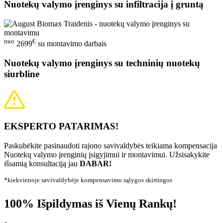
Nuotekų valymo įrenginys su infiltracija į gruntą
nuo
€
2699
su montavimo darbais
Nuotekų valymo įrenginys su techninių nuotekų
siurbline
EKSPERTO PATARIMAS!
Paskubėkite pasinaudoti rajono savivaldybės teikiama kompensacija
Nuotekų valymo įrenginių įsigyjimui ir montavimui. Užsisakykite
išsamią konsultaciją jau
DABAR!
*kiekvienoje savivaldybėje kompensavimo sąlygos skirtingos
100% Išpildymas iš Vienų Rankų!