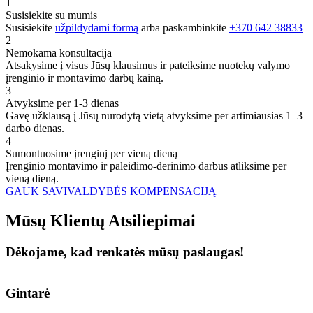
1
Susisiekite su mumis
Susisiekite
užpildydami formą
arba paskambinkite
+370 642 38833
2
Nemokama konsultacija
Atsakysime į visus Jūsų klausimus ir pateiksime nuotekų valymo
įrenginio ir montavimo darbų kainą.
3
Atvyksime per 1-3 dienas
Gavę užklausą į Jūsų nurodytą vietą atvyksime per artimiausias 1–3
darbo dienas.
4
Sumontuosime įrenginį per vieną dieną
Įrenginio montavimo ir paleidimo-derinimo darbus atliksime per
vieną dieną.
GAUK SAVIVALDYBĖS KOMPENSACIJĄ
Mūsų
Klientų
Atsiliepimai
Dėkojame, kad renkatės mūsų paslaugas!
Gintarė