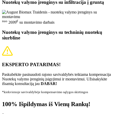
Nuotekų valymo įrenginys su infiltracija į gruntą
nuo
€
2699
su montavimo darbais
Nuotekų valymo įrenginys su techninių nuotekų
siurbline
EKSPERTO PATARIMAS!
Paskubėkite pasinaudoti rajono savivaldybės teikiama kompensacija
Nuotekų valymo įrenginių įsigyjimui ir montavimui. Užsisakykite
išsamią konsultaciją jau
DABAR!
*kiekvienoje savivaldybėje kompensavimo sąlygos skirtingos
100% Išpildymas iš Vienų Rankų!