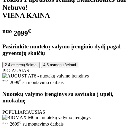
Nebuvo!
VIENA KAINA
nuo
€
2099
Pasirinkite nuotekų valymo įrenginio dydį pagal
gyventojų skaičių
2-4 asmenų šeimai
4-6 asmenų šeimai
PIGIAUSIAS
nuo
€
2099
su montavimo darbais
Nuotekų valymo įrenginys su savitaka į upelį,
nuokalnę
POPULIARIAUSIAS
nuo
€
2699
su montavimo darbais