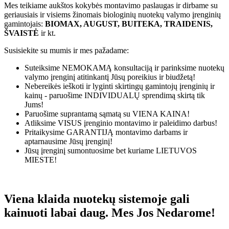
Mes teikiame aukštos kokybės montavimo paslaugas ir dirbame su
geriausiais ir visiems žinomais biologinių nuotekų valymo įrenginių
gamintojais:
BIOMAX, AUGUST, BUITEKA, TRAIDENIS,
ŠVAISTĖ
ir kt.
Susisiekite su mumis ir mes pažadame:
Suteiksime
NEMOKAMĄ
konsultaciją ir parinksime nuotekų
valymo įrenginį atitinkantį Jūsų poreikius ir biudžetą!
Nebereikės ieškoti ir lyginti skirtingų gamintojų įrenginių ir
kainų - paruošime
INDIVIDUALŲ
sprendimą skirtą tik
Jums!
Paruošime suprantamą sąmatą su
VIENA KAINA!
Atliksime
VISUS
įrenginio montavimo ir paleidimo darbus!
Pritaikysime
GARANTIJĄ
montavimo darbams ir
aptarnausime Jūsų įrenginį!
Jūsų įrenginį sumontuosime bet kuriame
LIETUVOS
MIESTE!
Viena klaida nuotekų sistemoje gali
kainuoti labai daug. Mes Jos Nedarome!