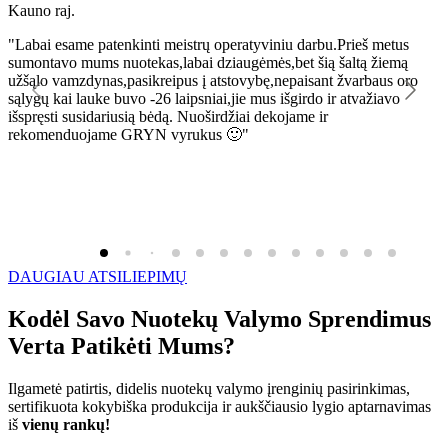
Kauno raj.
K
"Labai esame patenkinti meistrų operatyviniu darbu.Prieš metus
"
sumontavo mums nuotekas,labai dziaugėmės,bet šią šaltą žiemą
l
užšąlo vamzdynas,pasikreipus į atstovybę,nepaisant žvarbaus oro
R
sąlygų kai lauke buvo -26 laipsniai,jie mus išgirdo ir atvažiavo
išspręsti susidariusią bėdą. Nuoširdžiai dekojame ir
rekomenduojame GRYN vyrukus 🙂"
DAUGIAU ATSILIEPIMŲ
Kodėl Savo Nuotekų Valymo Sprendimus
Verta Patikėti Mums?
Ilgametė patirtis, didelis nuotekų valymo įrenginių pasirinkimas,
sertifikuota kokybiška produkcija ir aukščiausio lygio aptarnavimas
iš
vienų rankų!