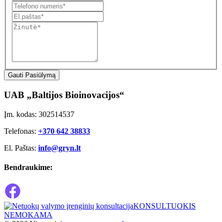
Gauti Pasiūlymą
UAB „Baltijos Bioinovacijos“
Įm. kodas: 302514537
Telefonas:
+370 642 38833
El. Paštas:
info@gryn.lt
Bendraukime:
KONSULTUOKIS
NEMOKAMA