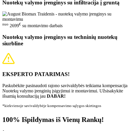
Nuotekų valymo įrenginys su infiltracija į gruntą
nuo
€
2699
su montavimo darbais
Nuotekų valymo įrenginys su techninių nuotekų
siurbline
EKSPERTO PATARIMAS!
Paskubėkite pasinaudoti rajono savivaldybės teikiama kompensacija
Nuotekų valymo įrenginių įsigyjimui ir montavimui. Užsisakykite
išsamią konsultaciją jau
DABAR!
*kiekvienoje savivaldybėje kompensavimo sąlygos skirtingos
100% Išpildymas iš Vienų Rankų!