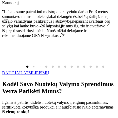
Kauno raj.
K
"Labai esame patenkinti meistrų operatyviniu darbu.Prieš metus
"
sumontavo mums nuotekas,labai dziaugėmės,bet šią šaltą žiemą
l
užšąlo vamzdynas,pasikreipus į atstovybę,nepaisant žvarbaus oro
R
sąlygų kai lauke buvo -26 laipsniai,jie mus išgirdo ir atvažiavo
išspręsti susidariusią bėdą. Nuoširdžiai dekojame ir
rekomenduojame GRYN vyrukus 🙂"
DAUGIAU ATSILIEPIMŲ
Kodėl Savo Nuotekų Valymo Sprendimus
Verta Patikėti Mums?
Ilgametė patirtis, didelis nuotekų valymo įrenginių pasirinkimas,
sertifikuota kokybiška produkcija ir aukščiausio lygio aptarnavimas
iš
vienų rankų!