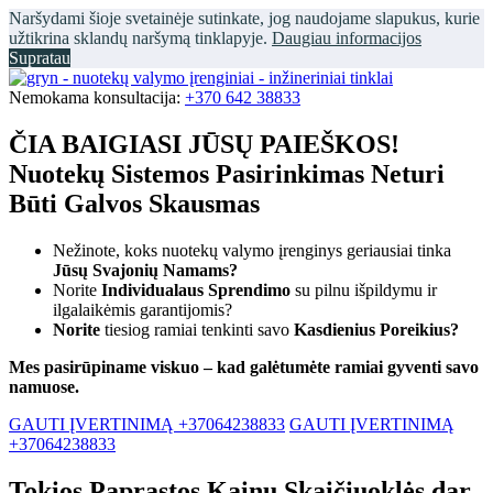
Naršydami šioje svetainėje sutinkate, jog naudojame slapukus, kurie
užtikrina sklandų naršymą tinklapyje.
Daugiau informacijos
Supratau
Nemokama konsultacija:
+370 642 38833
ČIA BAIGIASI JŪSŲ PAIEŠKOS!
Nuotekų Sistemos Pasirinkimas Neturi
Būti Galvos Skausmas
Nežinote, koks nuotekų valymo įrenginys geriausiai tinka
Jūsų Svajonių Namams?
Norite
Individualaus Sprendimo
su pilnu išpildymu ir
ilgalaikėmis garantijomis?
Norite
tiesiog ramiai tenkinti savo
Kasdienius Poreikius?
Mes pasirūpiname viskuo – kad galėtumėte ramiai gyventi savo
namuose.
GAUTI ĮVERTINIMĄ +37064238833
GAUTI ĮVERTINIMĄ
+37064238833
Tokios Paprastos Kainų Skaičiuoklės dar