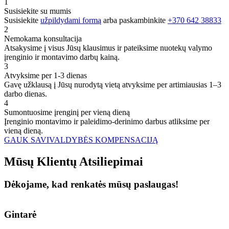
1
Susisiekite su mumis
Susisiekite
užpildydami formą
arba paskambinkite
+370 642 38833
2
Nemokama konsultacija
Atsakysime į visus Jūsų klausimus ir pateiksime nuotekų valymo
įrenginio ir montavimo darbų kainą.
3
Atvyksime per 1-3 dienas
Gavę užklausą į Jūsų nurodytą vietą atvyksime per artimiausias 1–3
darbo dienas.
4
Sumontuosime įrenginį per vieną dieną
Įrenginio montavimo ir paleidimo-derinimo darbus atliksime per
vieną dieną.
GAUK SAVIVALDYBĖS KOMPENSACIJĄ
Mūsų
Klientų
Atsiliepimai
Dėkojame, kad renkatės mūsų paslaugas!
Gintarė