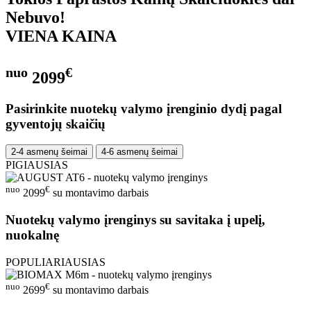
Nebuvo!
VIENA KAINA
nuo
€
2099
Pasirinkite nuotekų valymo įrenginio dydį pagal
gyventojų skaičių
2-4 asmenų šeimai
4-6 asmenų šeimai
PIGIAUSIAS
nuo
€
2099
su montavimo darbais
Nuotekų valymo įrenginys su savitaka į upelį,
nuokalnę
POPULIARIAUSIAS
nuo
€
2699
su montavimo darbais