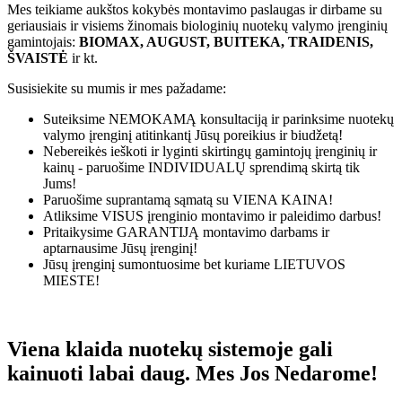
Mes teikiame aukštos kokybės montavimo paslaugas ir dirbame su
geriausiais ir visiems žinomais biologinių nuotekų valymo įrenginių
gamintojais:
BIOMAX, AUGUST, BUITEKA, TRAIDENIS,
ŠVAISTĖ
ir kt.
Susisiekite su mumis ir mes pažadame:
Suteiksime
NEMOKAMĄ
konsultaciją ir parinksime nuotekų
valymo įrenginį atitinkantį Jūsų poreikius ir biudžetą!
Nebereikės ieškoti ir lyginti skirtingų gamintojų įrenginių ir
kainų - paruošime
INDIVIDUALŲ
sprendimą skirtą tik
Jums!
Paruošime suprantamą sąmatą su
VIENA KAINA!
Atliksime
VISUS
įrenginio montavimo ir paleidimo darbus!
Pritaikysime
GARANTIJĄ
montavimo darbams ir
aptarnausime Jūsų įrenginį!
Jūsų įrenginį sumontuosime bet kuriame
LIETUVOS
MIESTE!
Viena klaida nuotekų sistemoje gali
kainuoti labai daug. Mes Jos Nedarome!