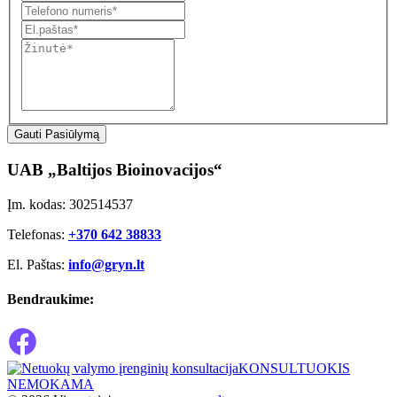
Gauti Pasiūlymą
UAB „Baltijos Bioinovacijos“
Įm. kodas: 302514537
Telefonas:
+370 642 38833
El. Paštas:
info@gryn.lt
Bendraukime:
KONSULTUOKIS
NEMOKAMA