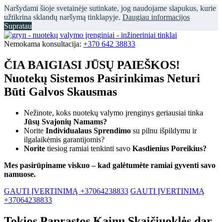
Naršydami šioje svetainėje sutinkate, jog naudojame slapukus, kurie
užtikrina sklandų naršymą tinklapyje.
Daugiau informacijos
Supratau
Nemokama konsultacija:
+370 642 38833
ČIA BAIGIASI JŪSŲ PAIEŠKOS!
Nuotekų Sistemos Pasirinkimas Neturi
Būti Galvos Skausmas
Nežinote, koks nuotekų valymo įrenginys geriausiai tinka
Jūsų Svajonių Namams?
Norite
Individualaus Sprendimo
su pilnu išpildymu ir
ilgalaikėmis garantijomis?
Norite
tiesiog ramiai tenkinti savo
Kasdienius Poreikius?
Mes pasirūpiname viskuo – kad galėtumėte ramiai gyventi savo
namuose.
GAUTI ĮVERTINIMĄ +37064238833
GAUTI ĮVERTINIMĄ
+37064238833
Tokios Paprastos Kainų Skaičiuoklės dar