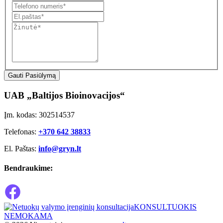
Gauti Pasiūlymą
UAB „Baltijos Bioinovacijos“
Įm. kodas: 302514537
Telefonas:
+370 642 38833
El. Paštas:
info@gryn.lt
Bendraukime:
KONSULTUOKIS
NEMOKAMA