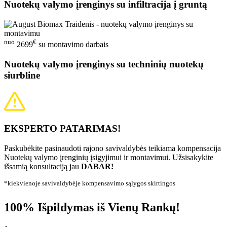
Nuotekų valymo įrenginys su infiltracija į gruntą
nuo
€
2699
su montavimo darbais
Nuotekų valymo įrenginys su techninių nuotekų
siurbline
EKSPERTO PATARIMAS!
Paskubėkite pasinaudoti rajono savivaldybės teikiama kompensacija
Nuotekų valymo įrenginių įsigyjimui ir montavimui. Užsisakykite
išsamią konsultaciją jau
DABAR!
*kiekvienoje savivaldybėje kompensavimo sąlygos skirtingos
100% Išpildymas iš Vienų Rankų!