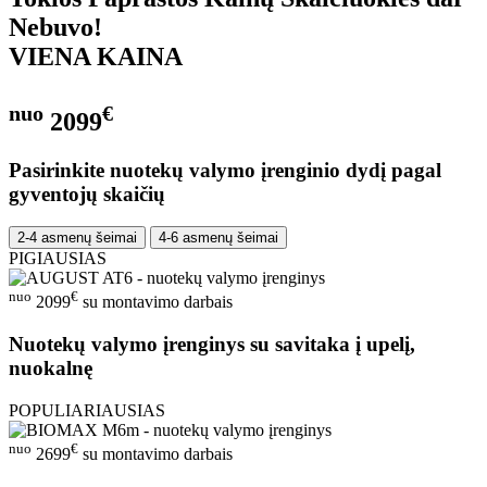
Nebuvo!
VIENA KAINA
nuo
€
2099
Pasirinkite nuotekų valymo įrenginio dydį pagal
gyventojų skaičių
2-4 asmenų šeimai
4-6 asmenų šeimai
PIGIAUSIAS
nuo
€
2099
su montavimo darbais
Nuotekų valymo įrenginys su savitaka į upelį,
nuokalnę
POPULIARIAUSIAS
nuo
€
2699
su montavimo darbais