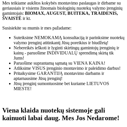
Mes teikiame aukštos kokybės montavimo paslaugas ir dirbame su
geriausiais ir visiems žinomais biologinių nuotekų valymo įrenginių
gamintojais:
BIOMAX, AUGUST, BUITEKA, TRAIDENIS,
ŠVAISTĖ
ir kt.
Susisiekite su mumis ir mes pažadame:
Suteiksime
NEMOKAMĄ
konsultaciją ir parinksime nuotekų
valymo įrenginį atitinkantį Jūsų poreikius ir biudžetą!
Nebereikės ieškoti ir lyginti skirtingų gamintojų įrenginių ir
kainų - paruošime
INDIVIDUALŲ
sprendimą skirtą tik
Jums!
Paruošime suprantamą sąmatą su
VIENA KAINA!
Atliksime
VISUS
įrenginio montavimo ir paleidimo darbus!
Pritaikysime
GARANTIJĄ
montavimo darbams ir
aptarnausime Jūsų įrenginį!
Jūsų įrenginį sumontuosime bet kuriame
LIETUVOS
MIESTE!
Viena klaida nuotekų sistemoje gali
kainuoti labai daug. Mes Jos Nedarome!