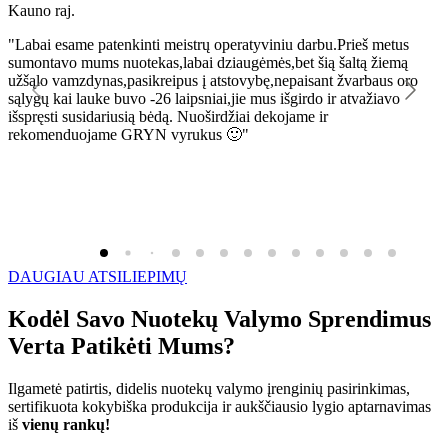
Kauno raj.
K
"Labai esame patenkinti meistrų operatyviniu darbu.Prieš metus
"
sumontavo mums nuotekas,labai dziaugėmės,bet šią šaltą žiemą
l
užšąlo vamzdynas,pasikreipus į atstovybę,nepaisant žvarbaus oro
R
sąlygų kai lauke buvo -26 laipsniai,jie mus išgirdo ir atvažiavo
išspręsti susidariusią bėdą. Nuoširdžiai dekojame ir
rekomenduojame GRYN vyrukus 🙂"
DAUGIAU ATSILIEPIMŲ
Kodėl Savo Nuotekų Valymo Sprendimus
Verta Patikėti Mums?
Ilgametė patirtis, didelis nuotekų valymo įrenginių pasirinkimas,
sertifikuota kokybiška produkcija ir aukščiausio lygio aptarnavimas
iš
vienų rankų!