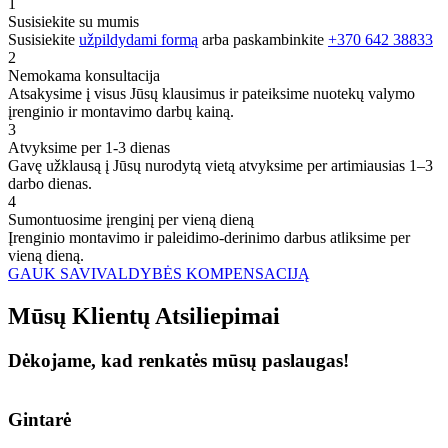
1
Susisiekite su mumis
Susisiekite
užpildydami formą
arba paskambinkite
+370 642 38833
2
Nemokama konsultacija
Atsakysime į visus Jūsų klausimus ir pateiksime nuotekų valymo
įrenginio ir montavimo darbų kainą.
3
Atvyksime per 1-3 dienas
Gavę užklausą į Jūsų nurodytą vietą atvyksime per artimiausias 1–3
darbo dienas.
4
Sumontuosime įrenginį per vieną dieną
Įrenginio montavimo ir paleidimo-derinimo darbus atliksime per
vieną dieną.
GAUK SAVIVALDYBĖS KOMPENSACIJĄ
Mūsų
Klientų
Atsiliepimai
Dėkojame, kad renkatės mūsų paslaugas!
Gintarė