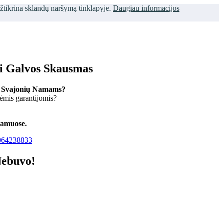
užtikrina sklandų naršymą tinklapyje.
Daugiau informacijos
ti Galvos Skausmas
 Svajonių Namams?
kėmis garantijomis?
namuose.
64238833
Nebuvo!