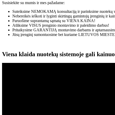
Susisiekite su mumis ir mes pažadame:
Suteiksime
NEMOKAMĄ
konsultaciją ir parinksime nuotekų v
Nebereikės ieškoti ir lyginti skirtingų gamintojų įrenginių ir k
Paruošime suprantamą sąmatą su
VIENA KAINA!
Atliksime
VISUS
įrenginio montavimo ir paleidimo darbus!
Pritaikysime
GARANTIJĄ
montavimo darbams ir aptarnausime
Jūsų įrenginį sumontuosime bet kuriame
LIETUVOS MIESTE
Viena klaida nuotekų sistemoje gali kainu