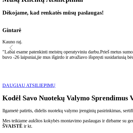
Dėkojame, kad renkatės mūsų paslaugas!
Gintarė
Kauno raj.
"Labai esame patenkinti meistrų operatyviniu darbu.Prieš metus sumo
buvo -26 laipsniai,jie mus išgirdo ir atvažiavo išspręsti susidariu
DAUGIAU ATSILIEPIMŲ
Kodėl Savo Nuotekų Valymo Sprendimus V
Ilgametė patirtis, didelis nuotekų valymo įrenginių pasirinkimas, sert
Mes teikiame aukštos kokybės montavimo paslaugas ir dirbame su geri
ŠVAISTĖ
ir kt.