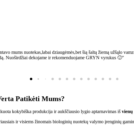
ntavo mums nuotekas,labai dziaugėmės,bet šią šaltą žiemą užšąlo vamzd
sią bėdą. Nuoširdžiai dekojame ir rekomenduojame GRYN vyrukus 🙂"
erta Patikėti Mums?
ifikuota kokybiška produkcija ir aukščiausio lygio aptarnavimas iš
vienų
ausiais ir visiems žinomais biologinių nuotekų valymo įrenginių gamin