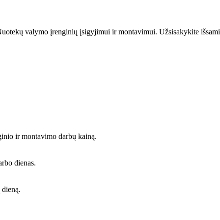
uotekų valymo įrenginių įsigyjimui ir montavimui. Užsisakykite išsami
ginio ir montavimo darbų kainą.
arbo dienas.
 dieną.