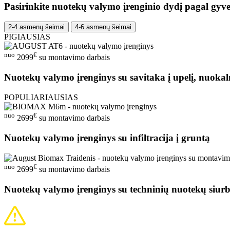
Pasirinkite nuotekų valymo įrenginio dydį pagal gyve
2-4 asmenų šeimai
4-6 asmenų šeimai
PIGIAUSIAS
nuo
€
2099
su montavimo darbais
Nuotekų valymo įrenginys su savitaka į upelį, nuokal
POPULIARIAUSIAS
nuo
€
2699
su montavimo darbais
Nuotekų valymo įrenginys su infiltracija į gruntą
nuo
€
2699
su montavimo darbais
Nuotekų valymo įrenginys su techninių nuotekų siurb