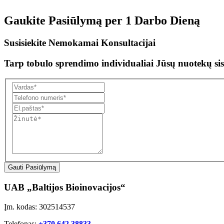
Gaukite Pasiūlymą per
1 Darbo Dieną
Susisiekite Nemokamai Konsultacijai
Tarp tobulo sprendimo individualiai Jūsų nuotekų sis
Gauti Pasiūlymą
UAB „Baltijos Bioinovacijos“
Įm. kodas: 302514537
Telefonas:
+370 642 38833