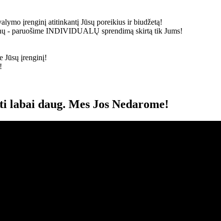
alymo įrenginį atitinkantį Jūsų poreikius ir biudžetą!
ainų - paruošime
INDIVIDUALŲ
sprendimą skirtą tik Jums!
 Jūsų įrenginį!
!
oti labai daug. Mes Jos Nedarome!