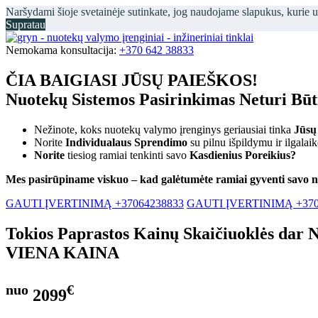
Naršydami šioje svetainėje sutinkate, jog naudojame slapukus, kurie 
Supratau
Nemokama konsultacija:
+370 642 38833
ČIA BAIGIASI JŪSŲ PAIEŠKOS!
Nuotekų Sistemos Pasirinkimas Neturi Bū
Nežinote, koks nuotekų valymo įrenginys geriausiai tinka
Jūsų
Norite
Individualaus Sprendimo
su pilnu išpildymu ir ilgalai
Norite
tiesiog ramiai tenkinti savo
Kasdienius Poreikius?
Mes pasirūpiname viskuo – kad galėtumėte ramiai gyventi savo 
GAUTI ĮVERTINIMĄ +37064238833
GAUTI ĮVERTINIMĄ +370
Tokios Paprastos Kainų Skaičiuoklės dar 
VIENA KAINA
nuo
€
2099