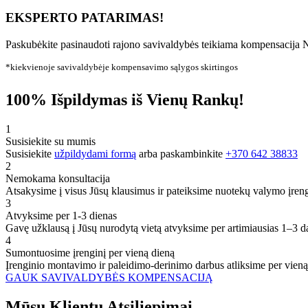
EKSPERTO PATARIMAS!
Paskubėkite pasinaudoti rajono savivaldybės teikiama kompensacija N
*kiekvienoje savivaldybėje kompensavimo sąlygos skirtingos
100% Išpildymas iš Vienų Rankų!
1
Susisiekite su mumis
Susisiekite
užpildydami formą
arba paskambinkite
+370 642 38833
2
Nemokama konsultacija
Atsakysime į visus Jūsų klausimus ir pateiksime nuotekų valymo įren
3
Atvyksime per 1-3 dienas
Gavę užklausą į Jūsų nurodytą vietą atvyksime per artimiausias 1–3 d
4
Sumontuosime įrenginį per vieną dieną
Įrenginio montavimo ir paleidimo-derinimo darbus atliksime per vieną
GAUK SAVIVALDYBĖS KOMPENSACIJĄ
Mūsų
Klientų
Atsiliepimai