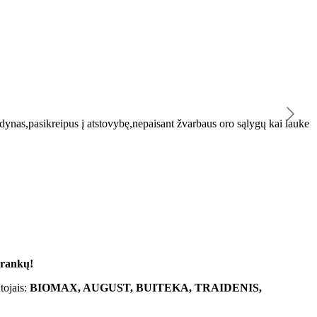
K
ynas,pasikreipus į atstovybę,nepaisant žvarbaus oro sąlygų kai lauke
"
 rankų!
tojais:
BIOMAX, AUGUST, BUITEKA, TRAIDENIS,