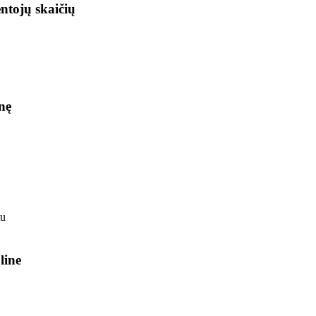
ntojų skaičių
nę
line