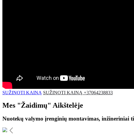
SUŽINOTI KAINĄ
SUŽINOTI KAINĄ +37064238833
Mes
"Žaidimų"
Aikštelėje
Nuotekų valymo įrenginių montavimas, inžineriniai ti