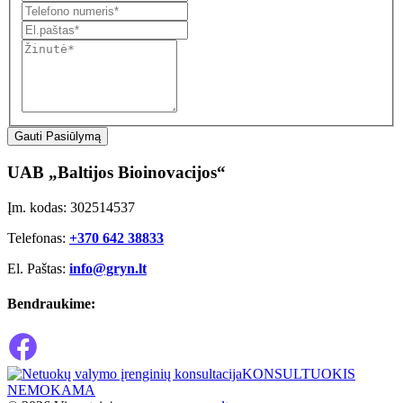
Gauti Pasiūlymą
UAB „Baltijos Bioinovacijos“
Įm. kodas: 302514537
Telefonas:
+370 642 38833
El. Paštas:
info@gryn.lt
Bendraukime:
KONSULTUOKIS
NEMOKAMA