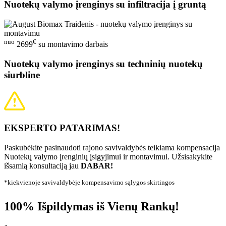
Nuotekų valymo įrenginys su infiltracija į gruntą
nuo
€
2699
su montavimo darbais
Nuotekų valymo įrenginys su techninių nuotekų
siurbline
EKSPERTO PATARIMAS!
Paskubėkite pasinaudoti rajono savivaldybės teikiama kompensacija
Nuotekų valymo įrenginių įsigyjimui ir montavimui. Užsisakykite
išsamią konsultaciją jau
DABAR!
*kiekvienoje savivaldybėje kompensavimo sąlygos skirtingos
100% Išpildymas iš Vienų Rankų!