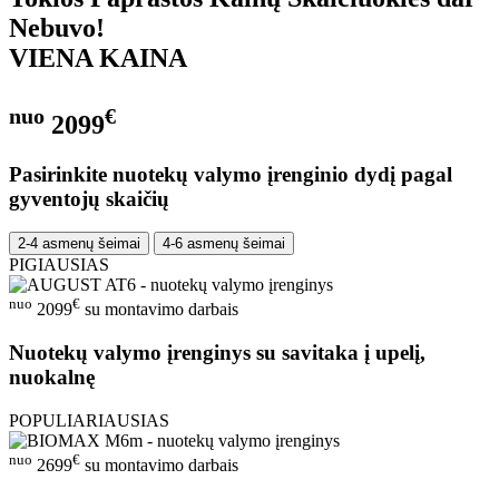
Nebuvo!
VIENA KAINA
nuo
€
2099
Pasirinkite nuotekų valymo įrenginio dydį pagal
gyventojų skaičių
2-4 asmenų šeimai
4-6 asmenų šeimai
PIGIAUSIAS
nuo
€
2099
su montavimo darbais
Nuotekų valymo įrenginys su savitaka į upelį,
nuokalnę
POPULIARIAUSIAS
nuo
€
2699
su montavimo darbais