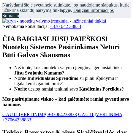
Naršydami šioje svetainėje sutinkate, jog naudojame slapukus, kurie
užtikrina sklandų naršymą tinklapyje.
Daugiau informacijos
Supratau
Nemokama konsultacija:
+370 642 38833
ČIA BAIGIASI JŪSŲ PAIEŠKOS!
Nuotekų Sistemos Pasirinkimas Neturi
Būti Galvos Skausmas
Nežinote, koks nuotekų valymo įrenginys geriausiai tinka
Jūsų Svajonių Namams?
Norite
Individualaus Sprendimo
su pilnu išpildymu ir
ilgalaikėmis garantijomis?
Norite
tiesiog ramiai tenkinti savo
Kasdienius Poreikius?
Mes pasirūpiname viskuo – kad galėtumėte ramiai gyventi savo
namuose.
GAUTI ĮVERTINIMĄ +37064238833
GAUTI ĮVERTINIMĄ
+37064238833
Tokios Paprastos Kainų Skaičiuoklės dar