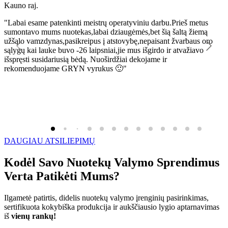
Kauno raj.
K
"Labai esame patenkinti meistrų operatyviniu darbu.Prieš metus
"
sumontavo mums nuotekas,labai dziaugėmės,bet šią šaltą žiemą
l
užšąlo vamzdynas,pasikreipus į atstovybę,nepaisant žvarbaus oro
R
sąlygų kai lauke buvo -26 laipsniai,jie mus išgirdo ir atvažiavo
išspręsti susidariusią bėdą. Nuoširdžiai dekojame ir
rekomenduojame GRYN vyrukus 🙂"
DAUGIAU ATSILIEPIMŲ
Kodėl Savo Nuotekų Valymo Sprendimus
Verta Patikėti Mums?
Ilgametė patirtis, didelis nuotekų valymo įrenginių pasirinkimas,
sertifikuota kokybiška produkcija ir aukščiausio lygio aptarnavimas
iš
vienų rankų!