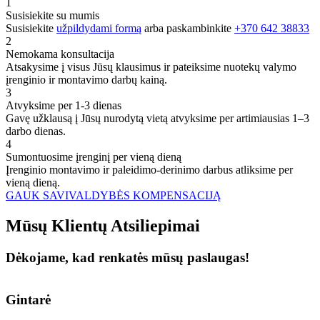
1
Susisiekite su mumis
Susisiekite
užpildydami formą
arba paskambinkite
+370 642 38833
2
Nemokama konsultacija
Atsakysime į visus Jūsų klausimus ir pateiksime nuotekų valymo
įrenginio ir montavimo darbų kainą.
3
Atvyksime per 1-3 dienas
Gavę užklausą į Jūsų nurodytą vietą atvyksime per artimiausias 1–3
darbo dienas.
4
Sumontuosime įrenginį per vieną dieną
Įrenginio montavimo ir paleidimo-derinimo darbus atliksime per
vieną dieną.
GAUK SAVIVALDYBĖS KOMPENSACIJĄ
Mūsų
Klientų
Atsiliepimai
Dėkojame, kad renkatės mūsų paslaugas!
Gintarė