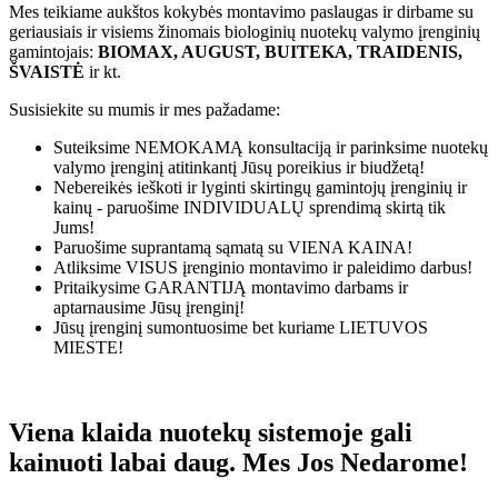
Mes teikiame aukštos kokybės montavimo paslaugas ir dirbame su
geriausiais ir visiems žinomais biologinių nuotekų valymo įrenginių
gamintojais:
BIOMAX, AUGUST, BUITEKA, TRAIDENIS,
ŠVAISTĖ
ir kt.
Susisiekite su mumis ir mes pažadame:
Suteiksime
NEMOKAMĄ
konsultaciją ir parinksime nuotekų
valymo įrenginį atitinkantį Jūsų poreikius ir biudžetą!
Nebereikės ieškoti ir lyginti skirtingų gamintojų įrenginių ir
kainų - paruošime
INDIVIDUALŲ
sprendimą skirtą tik
Jums!
Paruošime suprantamą sąmatą su
VIENA KAINA!
Atliksime
VISUS
įrenginio montavimo ir paleidimo darbus!
Pritaikysime
GARANTIJĄ
montavimo darbams ir
aptarnausime Jūsų įrenginį!
Jūsų įrenginį sumontuosime bet kuriame
LIETUVOS
MIESTE!
Viena klaida nuotekų sistemoje gali
kainuoti labai daug. Mes Jos Nedarome!