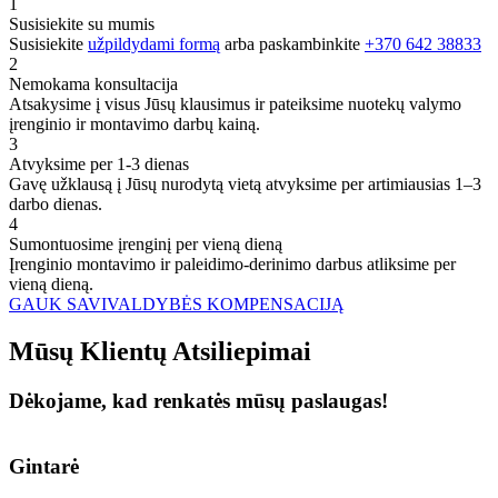
1
Susisiekite su mumis
Susisiekite
užpildydami formą
arba paskambinkite
+370 642 38833
2
Nemokama konsultacija
Atsakysime į visus Jūsų klausimus ir pateiksime nuotekų valymo
įrenginio ir montavimo darbų kainą.
3
Atvyksime per 1-3 dienas
Gavę užklausą į Jūsų nurodytą vietą atvyksime per artimiausias 1–3
darbo dienas.
4
Sumontuosime įrenginį per vieną dieną
Įrenginio montavimo ir paleidimo-derinimo darbus atliksime per
vieną dieną.
GAUK SAVIVALDYBĖS KOMPENSACIJĄ
Mūsų
Klientų
Atsiliepimai
Dėkojame, kad renkatės mūsų paslaugas!
Gintarė