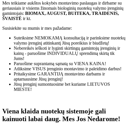
Mes teikiame aukštos kokybės montavimo paslaugas ir dirbame su
geriausiais ir visiems žinomais biologinių nuotekų valymo įrenginių
gamintojais:
BIOMAX, AUGUST, BUITEKA, TRAIDENIS,
ŠVAISTĖ
ir kt.
Susisiekite su mumis ir mes pažadame:
Suteiksime
NEMOKAMĄ
konsultaciją ir parinksime nuotekų
valymo įrenginį atitinkantį Jūsų poreikius ir biudžetą!
Nebereikės ieškoti ir lyginti skirtingų gamintojų įrenginių ir
kainų - paruošime
INDIVIDUALŲ
sprendimą skirtą tik
Jums!
Paruošime suprantamą sąmatą su
VIENA KAINA!
Atliksime
VISUS
įrenginio montavimo ir paleidimo darbus!
Pritaikysime
GARANTIJĄ
montavimo darbams ir
aptarnausime Jūsų įrenginį!
Jūsų įrenginį sumontuosime bet kuriame
LIETUVOS
MIESTE!
Viena klaida nuotekų sistemoje gali
kainuoti labai daug. Mes Jos Nedarome!