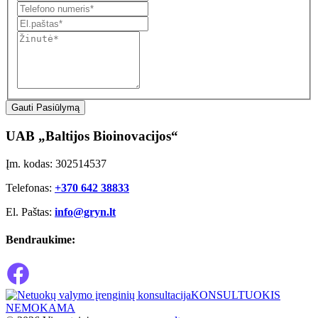
Gauti Pasiūlymą
UAB „Baltijos Bioinovacijos“
Įm. kodas: 302514537
Telefonas:
+370 642 38833
El. Paštas:
info@gryn.lt
Bendraukime:
KONSULTUOKIS
NEMOKAMA