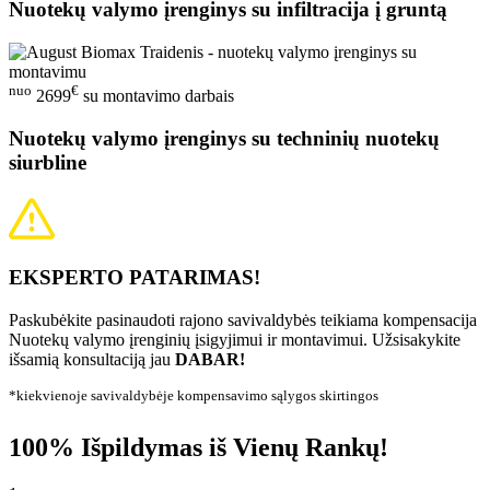
Nuotekų valymo įrenginys su infiltracija į gruntą
nuo
€
2699
su montavimo darbais
Nuotekų valymo įrenginys su techninių nuotekų
siurbline
EKSPERTO PATARIMAS!
Paskubėkite pasinaudoti rajono savivaldybės teikiama kompensacija
Nuotekų valymo įrenginių įsigyjimui ir montavimui. Užsisakykite
išsamią konsultaciją jau
DABAR!
*kiekvienoje savivaldybėje kompensavimo sąlygos skirtingos
100% Išpildymas iš Vienų Rankų!