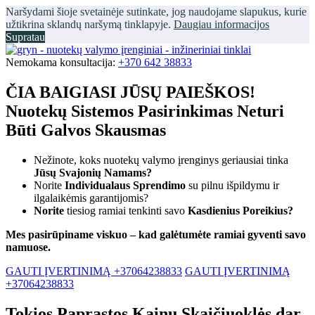
Naršydami šioje svetainėje sutinkate, jog naudojame slapukus, kurie
užtikrina sklandų naršymą tinklapyje.
Daugiau informacijos
Supratau
Nemokama konsultacija:
+370 642 38833
ČIA BAIGIASI JŪSŲ PAIEŠKOS!
Nuotekų Sistemos Pasirinkimas Neturi
Būti Galvos Skausmas
Nežinote, koks nuotekų valymo įrenginys geriausiai tinka
Jūsų Svajonių Namams?
Norite
Individualaus Sprendimo
su pilnu išpildymu ir
ilgalaikėmis garantijomis?
Norite
tiesiog ramiai tenkinti savo
Kasdienius Poreikius?
Mes pasirūpiname viskuo – kad galėtumėte ramiai gyventi savo
namuose.
GAUTI ĮVERTINIMĄ +37064238833
GAUTI ĮVERTINIMĄ
+37064238833
Tokios Paprastos Kainų Skaičiuoklės dar