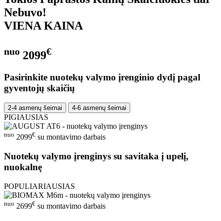
Nebuvo!
VIENA KAINA
nuo
€
2099
Pasirinkite nuotekų valymo įrenginio dydį pagal
gyventojų skaičių
2-4 asmenų šeimai
4-6 asmenų šeimai
PIGIAUSIAS
nuo
€
2099
su montavimo darbais
Nuotekų valymo įrenginys su savitaka į upelį,
nuokalnę
POPULIARIAUSIAS
nuo
€
2699
su montavimo darbais