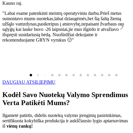
Kauno raj.
K
"Labai esame patenkinti meistrų operatyviniu darbu.Prieš metus
"
sumontavo mums nuotekas,labai dziaugėmės,bet šią šaltą žiemą
l
užšąlo vamzdynas,pasikreipus į atstovybę,nepaisant žvarbaus oro
R
sąlygų kai lauke buvo -26 laipsniai,jie mus išgirdo ir atvažiavo
išspręsti susidariusią bėdą. Nuoširdžiai dekojame ir
rekomenduojame GRYN vyrukus 🙂"
DAUGIAU ATSILIEPIMŲ
Kodėl Savo Nuotekų Valymo Sprendimus
Verta Patikėti Mums?
Ilgametė patirtis, didelis nuotekų valymo įrenginių pasirinkimas,
sertifikuota kokybiška produkcija ir aukščiausio lygio aptarnavimas
iš
vienų rankų!