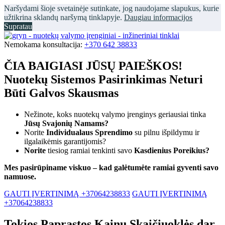
Naršydami šioje svetainėje sutinkate, jog naudojame slapukus, kurie
užtikrina sklandų naršymą tinklapyje.
Daugiau informacijos
Supratau
Nemokama konsultacija:
+370 642 38833
ČIA BAIGIASI JŪSŲ PAIEŠKOS!
Nuotekų Sistemos Pasirinkimas Neturi
Būti Galvos Skausmas
Nežinote, koks nuotekų valymo įrenginys geriausiai tinka
Jūsų Svajonių Namams?
Norite
Individualaus Sprendimo
su pilnu išpildymu ir
ilgalaikėmis garantijomis?
Norite
tiesiog ramiai tenkinti savo
Kasdienius Poreikius?
Mes pasirūpiname viskuo – kad galėtumėte ramiai gyventi savo
namuose.
GAUTI ĮVERTINIMĄ +37064238833
GAUTI ĮVERTINIMĄ
+37064238833
Tokios Paprastos Kainų Skaičiuoklės dar