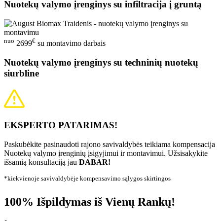
Nuotekų valymo įrenginys su infiltracija į gruntą
nuo
€
2699
su montavimo darbais
Nuotekų valymo įrenginys su techninių nuotekų
siurbline
EKSPERTO PATARIMAS!
Paskubėkite pasinaudoti rajono savivaldybės teikiama kompensacija
Nuotekų valymo įrenginių įsigyjimui ir montavimui. Užsisakykite
išsamią konsultaciją jau
DABAR!
*kiekvienoje savivaldybėje kompensavimo sąlygos skirtingos
100% Išpildymas iš Vienų Rankų!