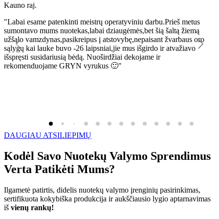
Kauno raj.
K
"Labai esame patenkinti meistrų operatyviniu darbu.Prieš metus
"
sumontavo mums nuotekas,labai dziaugėmės,bet šią šaltą žiemą
l
užšąlo vamzdynas,pasikreipus į atstovybę,nepaisant žvarbaus oro
R
sąlygų kai lauke buvo -26 laipsniai,jie mus išgirdo ir atvažiavo
išspręsti susidariusią bėdą. Nuoširdžiai dekojame ir
rekomenduojame GRYN vyrukus 🙂"
DAUGIAU ATSILIEPIMŲ
Kodėl Savo Nuotekų Valymo Sprendimus
Verta Patikėti Mums?
Ilgametė patirtis, didelis nuotekų valymo įrenginių pasirinkimas,
sertifikuota kokybiška produkcija ir aukščiausio lygio aptarnavimas
iš
vienų rankų!