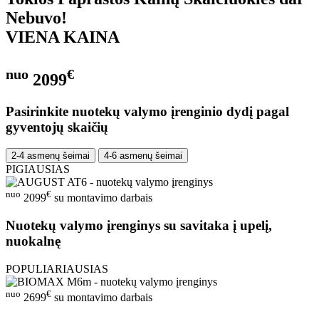
Nebuvo!
VIENA KAINA
nuo
€
2099
Pasirinkite nuotekų valymo įrenginio dydį pagal
gyventojų skaičių
2-4 asmenų šeimai
4-6 asmenų šeimai
PIGIAUSIAS
nuo
€
2099
su montavimo darbais
Nuotekų valymo įrenginys su savitaka į upelį,
nuokalnę
POPULIARIAUSIAS
nuo
€
2699
su montavimo darbais