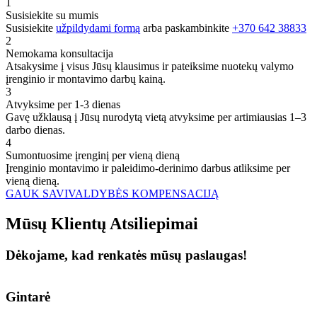
1
Susisiekite su mumis
Susisiekite
užpildydami formą
arba paskambinkite
+370 642 38833
2
Nemokama konsultacija
Atsakysime į visus Jūsų klausimus ir pateiksime nuotekų valymo
įrenginio ir montavimo darbų kainą.
3
Atvyksime per 1-3 dienas
Gavę užklausą į Jūsų nurodytą vietą atvyksime per artimiausias 1–3
darbo dienas.
4
Sumontuosime įrenginį per vieną dieną
Įrenginio montavimo ir paleidimo-derinimo darbus atliksime per
vieną dieną.
GAUK SAVIVALDYBĖS KOMPENSACIJĄ
Mūsų
Klientų
Atsiliepimai
Dėkojame, kad renkatės mūsų paslaugas!
Gintarė