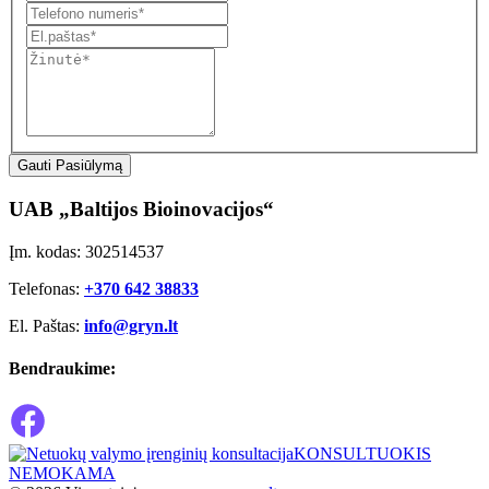
Gauti Pasiūlymą
UAB „Baltijos Bioinovacijos“
Įm. kodas: 302514537
Telefonas:
+370 642 38833
El. Paštas:
info@gryn.lt
Bendraukime:
KONSULTUOKIS
NEMOKAMA