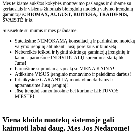
Mes teikiame aukštos kokybės montavimo paslaugas ir dirbame su
geriausiais ir visiems žinomais biologinių nuotekų valymo įrenginių
gamintojais:
BIOMAX, AUGUST, BUITEKA, TRAIDENIS,
ŠVAISTĖ
ir kt.
Susisiekite su mumis ir mes pažadame:
Suteiksime
NEMOKAMĄ
konsultaciją ir parinksime nuotekų
valymo įrenginį atitinkantį Jūsų poreikius ir biudžetą!
Nebereikės ieškoti ir lyginti skirtingų gamintojų įrenginių ir
kainų - paruošime
INDIVIDUALŲ
sprendimą skirtą tik
Jums!
Paruošime suprantamą sąmatą su
VIENA KAINA!
Atliksime
VISUS
įrenginio montavimo ir paleidimo darbus!
Pritaikysime
GARANTIJĄ
montavimo darbams ir
aptarnausime Jūsų įrenginį!
Jūsų įrenginį sumontuosime bet kuriame
LIETUVOS
MIESTE!
Viena klaida nuotekų sistemoje gali
kainuoti labai daug. Mes Jos Nedarome!