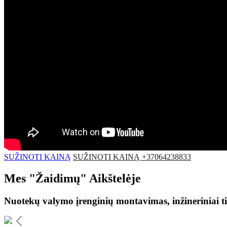
SUŽINOTI KAINĄ
SUŽINOTI KAINĄ +37064238833
Mes
"Žaidimų"
Aikštelėje
Nuotekų valymo įrenginių montavimas, inžineriniai ti