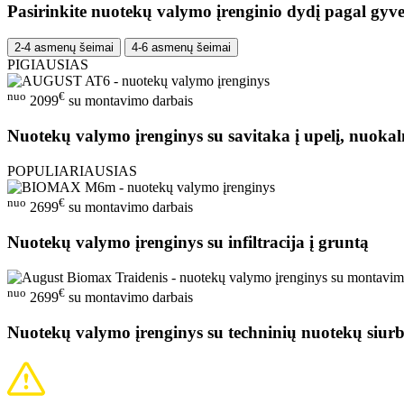
Pasirinkite nuotekų valymo įrenginio dydį pagal gyve
2-4 asmenų šeimai
4-6 asmenų šeimai
PIGIAUSIAS
nuo
€
2099
su montavimo darbais
Nuotekų valymo įrenginys su savitaka į upelį, nuokal
POPULIARIAUSIAS
nuo
€
2699
su montavimo darbais
Nuotekų valymo įrenginys su infiltracija į gruntą
nuo
€
2699
su montavimo darbais
Nuotekų valymo įrenginys su techninių nuotekų siurb