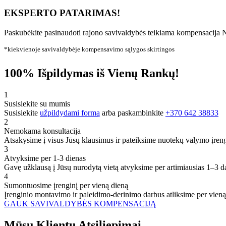
EKSPERTO PATARIMAS!
Paskubėkite pasinaudoti rajono savivaldybės teikiama kompensacija N
*kiekvienoje savivaldybėje kompensavimo sąlygos skirtingos
100% Išpildymas iš Vienų Rankų!
1
Susisiekite su mumis
Susisiekite
užpildydami formą
arba paskambinkite
+370 642 38833
2
Nemokama konsultacija
Atsakysime į visus Jūsų klausimus ir pateiksime nuotekų valymo įren
3
Atvyksime per 1-3 dienas
Gavę užklausą į Jūsų nurodytą vietą atvyksime per artimiausias 1–3 d
4
Sumontuosime įrenginį per vieną dieną
Įrenginio montavimo ir paleidimo-derinimo darbus atliksime per vieną
GAUK SAVIVALDYBĖS KOMPENSACIJĄ
Mūsų
Klientų
Atsiliepimai