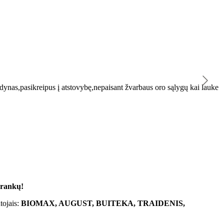
K
ynas,pasikreipus į atstovybę,nepaisant žvarbaus oro sąlygų kai lauke
"
 rankų!
tojais:
BIOMAX, AUGUST, BUITEKA, TRAIDENIS,