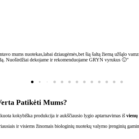
ntavo mums nuotekas,labai dziaugėmės,bet šią šaltą žiemą užšąlo vamzd
sią bėdą. Nuoširdžiai dekojame ir rekomenduojame GRYN vyrukus 🙂"
erta Patikėti Mums?
ifikuota kokybiška produkcija ir aukščiausio lygio aptarnavimas iš
vienų
ausiais ir visiems žinomais biologinių nuotekų valymo įrenginių gamin