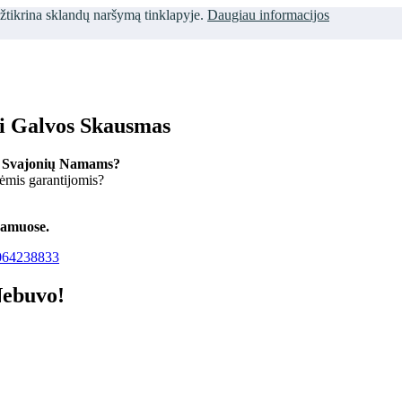
užtikrina sklandų naršymą tinklapyje.
Daugiau informacijos
ti Galvos Skausmas
 Svajonių Namams?
kėmis garantijomis?
namuose.
64238833
Nebuvo!