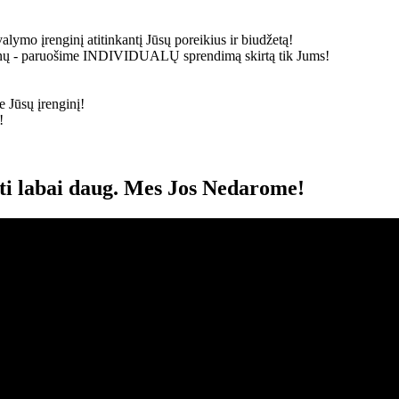
alymo įrenginį atitinkantį Jūsų poreikius ir biudžetą!
ainų - paruošime
INDIVIDUALŲ
sprendimą skirtą tik Jums!
 Jūsų įrenginį!
!
oti labai daug. Mes Jos Nedarome!