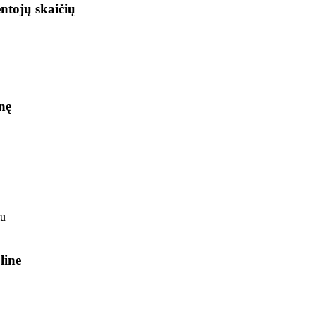
ntojų skaičių
nę
line