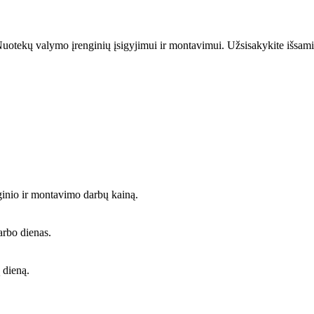
uotekų valymo įrenginių įsigyjimui ir montavimui. Užsisakykite išsami
ginio ir montavimo darbų kainą.
arbo dienas.
 dieną.