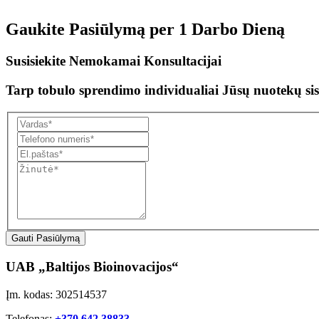
Gaukite Pasiūlymą per
1 Darbo Dieną
Susisiekite Nemokamai Konsultacijai
Tarp tobulo sprendimo individualiai Jūsų nuotekų sis
Gauti Pasiūlymą
UAB „Baltijos Bioinovacijos“
Įm. kodas: 302514537
Telefonas:
+370 642 38833