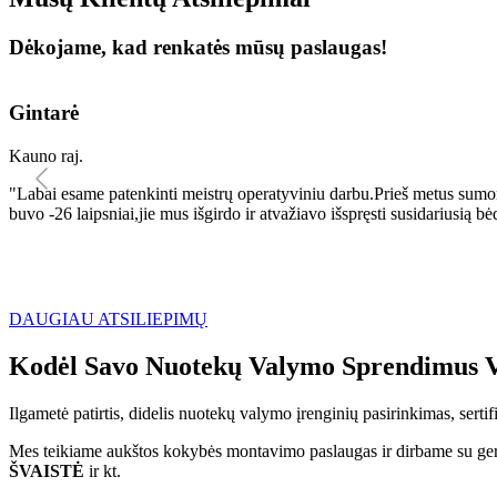
Dėkojame, kad renkatės mūsų paslaugas!
Gintarė
Kauno raj.
"Labai esame patenkinti meistrų operatyviniu darbu.Prieš metus sumo
buvo -26 laipsniai,jie mus išgirdo ir atvažiavo išspręsti susidariu
DAUGIAU ATSILIEPIMŲ
Kodėl Savo Nuotekų Valymo Sprendimus V
Ilgametė patirtis, didelis nuotekų valymo įrenginių pasirinkimas, sert
Mes teikiame aukštos kokybės montavimo paslaugas ir dirbame su geri
ŠVAISTĖ
ir kt.