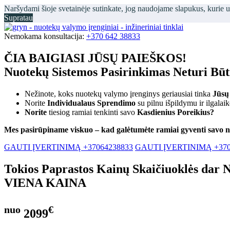
Naršydami šioje svetainėje sutinkate, jog naudojame slapukus, kurie 
Supratau
Nemokama konsultacija:
+370 642 38833
ČIA BAIGIASI JŪSŲ PAIEŠKOS!
Nuotekų Sistemos Pasirinkimas Neturi Bū
Nežinote, koks nuotekų valymo įrenginys geriausiai tinka
Jūsų
Norite
Individualaus Sprendimo
su pilnu išpildymu ir ilgalai
Norite
tiesiog ramiai tenkinti savo
Kasdienius Poreikius?
Mes pasirūpiname viskuo – kad galėtumėte ramiai gyventi savo 
GAUTI ĮVERTINIMĄ +37064238833
GAUTI ĮVERTINIMĄ +370
Tokios Paprastos Kainų Skaičiuoklės dar 
VIENA KAINA
nuo
€
2099