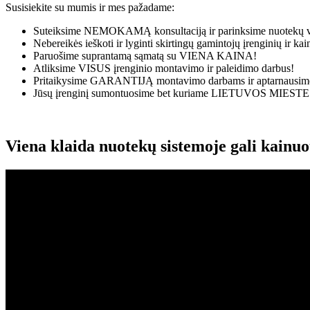
Susisiekite su mumis ir mes pažadame:
Suteiksime
NEMOKAMĄ
konsultaciją ir parinksime nuotekų v
Nebereikės ieškoti ir lyginti skirtingų gamintojų įrenginių ir k
Paruošime suprantamą sąmatą su
VIENA KAINA!
Atliksime
VISUS
įrenginio montavimo ir paleidimo darbus!
Pritaikysime
GARANTIJĄ
montavimo darbams ir aptarnausime
Jūsų įrenginį sumontuosime bet kuriame
LIETUVOS MIESTE
Viena klaida nuotekų sistemoje gali kainu