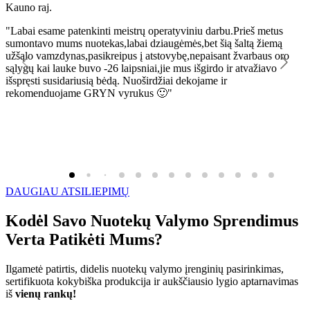
Kauno raj.
K
"Labai esame patenkinti meistrų operatyviniu darbu.Prieš metus
"
sumontavo mums nuotekas,labai dziaugėmės,bet šią šaltą žiemą
l
užšąlo vamzdynas,pasikreipus į atstovybę,nepaisant žvarbaus oro
R
sąlygų kai lauke buvo -26 laipsniai,jie mus išgirdo ir atvažiavo
išspręsti susidariusią bėdą. Nuoširdžiai dekojame ir
rekomenduojame GRYN vyrukus 🙂"
DAUGIAU ATSILIEPIMŲ
Kodėl Savo Nuotekų Valymo Sprendimus
Verta Patikėti Mums?
Ilgametė patirtis, didelis nuotekų valymo įrenginių pasirinkimas,
sertifikuota kokybiška produkcija ir aukščiausio lygio aptarnavimas
iš
vienų rankų!