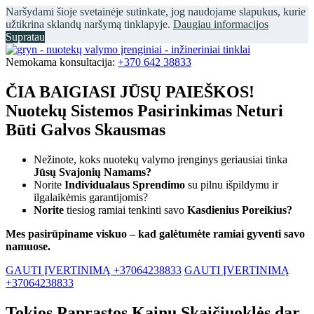
Naršydami šioje svetainėje sutinkate, jog naudojame slapukus, kurie
užtikrina sklandų naršymą tinklapyje.
Daugiau informacijos
Supratau
Nemokama konsultacija:
+370 642 38833
ČIA BAIGIASI JŪSŲ PAIEŠKOS!
Nuotekų Sistemos Pasirinkimas Neturi
Būti Galvos Skausmas
Nežinote, koks nuotekų valymo įrenginys geriausiai tinka
Jūsų Svajonių Namams?
Norite
Individualaus Sprendimo
su pilnu išpildymu ir
ilgalaikėmis garantijomis?
Norite
tiesiog ramiai tenkinti savo
Kasdienius Poreikius?
Mes pasirūpiname viskuo – kad galėtumėte ramiai gyventi savo
namuose.
GAUTI ĮVERTINIMĄ +37064238833
GAUTI ĮVERTINIMĄ
+37064238833
Tokios Paprastos Kainų Skaičiuoklės dar