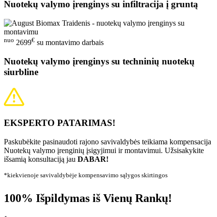
Nuotekų valymo įrenginys su infiltracija į gruntą
nuo
€
2699
su montavimo darbais
Nuotekų valymo įrenginys su techninių nuotekų
siurbline
EKSPERTO PATARIMAS!
Paskubėkite pasinaudoti rajono savivaldybės teikiama kompensacija
Nuotekų valymo įrenginių įsigyjimui ir montavimui. Užsisakykite
išsamią konsultaciją jau
DABAR!
*kiekvienoje savivaldybėje kompensavimo sąlygos skirtingos
100% Išpildymas iš Vienų Rankų!