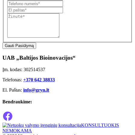
Gauti Pasiūlymą
UAB „Baltijos Bioinovacijos“
Įm. kodas: 302514537
Telefonas:
+370 642 38833
El. Paštas:
info@gryn.lt
Bendraukime:
KONSULTUOKIS
NEMOKAMA