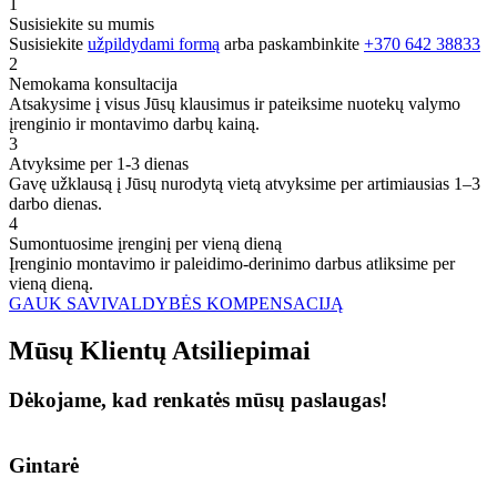
1
Susisiekite su mumis
Susisiekite
užpildydami formą
arba paskambinkite
+370 642 38833
2
Nemokama konsultacija
Atsakysime į visus Jūsų klausimus ir pateiksime nuotekų valymo
įrenginio ir montavimo darbų kainą.
3
Atvyksime per 1-3 dienas
Gavę užklausą į Jūsų nurodytą vietą atvyksime per artimiausias 1–3
darbo dienas.
4
Sumontuosime įrenginį per vieną dieną
Įrenginio montavimo ir paleidimo-derinimo darbus atliksime per
vieną dieną.
GAUK SAVIVALDYBĖS KOMPENSACIJĄ
Mūsų
Klientų
Atsiliepimai
Dėkojame, kad renkatės mūsų paslaugas!
Gintarė