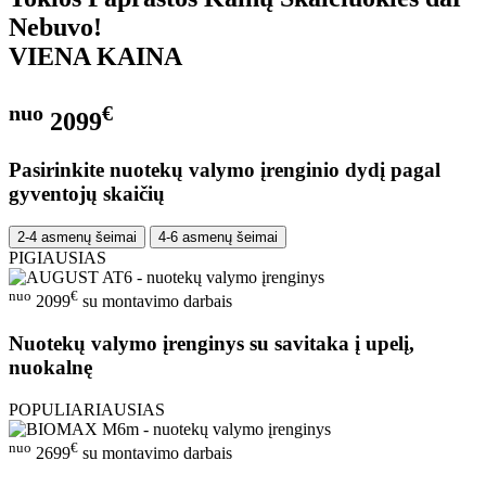
Nebuvo!
VIENA KAINA
nuo
€
2099
Pasirinkite nuotekų valymo įrenginio dydį pagal
gyventojų skaičių
2-4 asmenų šeimai
4-6 asmenų šeimai
PIGIAUSIAS
nuo
€
2099
su montavimo darbais
Nuotekų valymo įrenginys su savitaka į upelį,
nuokalnę
POPULIARIAUSIAS
nuo
€
2699
su montavimo darbais