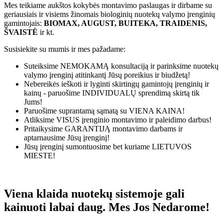
Mes teikiame aukštos kokybės montavimo paslaugas ir dirbame su
geriausiais ir visiems žinomais biologinių nuotekų valymo įrenginių
gamintojais:
BIOMAX, AUGUST, BUITEKA, TRAIDENIS,
ŠVAISTĖ
ir kt.
Susisiekite su mumis ir mes pažadame:
Suteiksime
NEMOKAMĄ
konsultaciją ir parinksime nuotekų
valymo įrenginį atitinkantį Jūsų poreikius ir biudžetą!
Nebereikės ieškoti ir lyginti skirtingų gamintojų įrenginių ir
kainų - paruošime
INDIVIDUALŲ
sprendimą skirtą tik
Jums!
Paruošime suprantamą sąmatą su
VIENA KAINA!
Atliksime
VISUS
įrenginio montavimo ir paleidimo darbus!
Pritaikysime
GARANTIJĄ
montavimo darbams ir
aptarnausime Jūsų įrenginį!
Jūsų įrenginį sumontuosime bet kuriame
LIETUVOS
MIESTE!
Viena klaida nuotekų sistemoje gali
kainuoti labai daug. Mes Jos Nedarome!