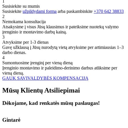
1
Susisiekite su mumis
Susisiekite
užpildydami formą
arba paskambinkite
+370 642 38833
2
Nemokama konsultacija
Atsakysime į visus Jūsų klausimus ir pateiksime nuotekų valymo
įrenginio ir montavimo darbų kainą.
3
Atvyksime per 1-3 dienas
Gavę užklausą į Jūsų nurodytą vietą atvyksime per artimiausias 1–3
darbo dienas.
4
Sumontuosime įrenginį per vieną dieną
Įrenginio montavimo ir paleidimo-derinimo darbus atliksime per
vieną dieną.
GAUK SAVIVALDYBĖS KOMPENSACIJĄ
Mūsų
Klientų
Atsiliepimai
Dėkojame, kad renkatės mūsų paslaugas!
Gintarė