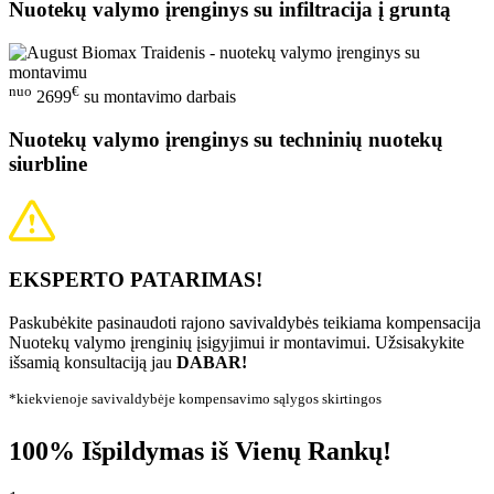
Nuotekų valymo įrenginys su infiltracija į gruntą
nuo
€
2699
su montavimo darbais
Nuotekų valymo įrenginys su techninių nuotekų
siurbline
EKSPERTO PATARIMAS!
Paskubėkite pasinaudoti rajono savivaldybės teikiama kompensacija
Nuotekų valymo įrenginių įsigyjimui ir montavimui. Užsisakykite
išsamią konsultaciją jau
DABAR!
*kiekvienoje savivaldybėje kompensavimo sąlygos skirtingos
100% Išpildymas iš Vienų Rankų!