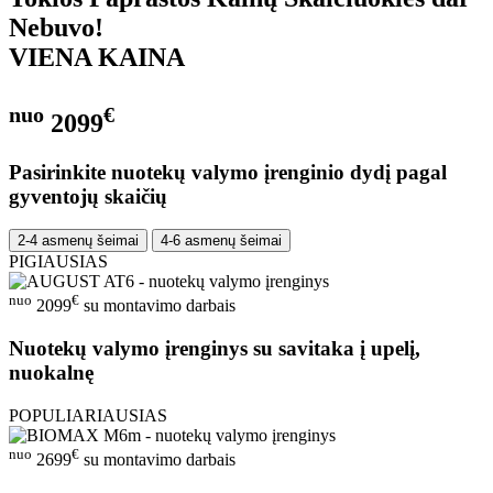
Nebuvo!
VIENA KAINA
nuo
€
2099
Pasirinkite nuotekų valymo įrenginio dydį pagal
gyventojų skaičių
2-4 asmenų šeimai
4-6 asmenų šeimai
PIGIAUSIAS
nuo
€
2099
su montavimo darbais
Nuotekų valymo įrenginys su savitaka į upelį,
nuokalnę
POPULIARIAUSIAS
nuo
€
2699
su montavimo darbais