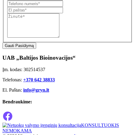
Gauti Pasiūlymą
UAB „Baltijos Bioinovacijos“
Įm. kodas: 302514537
Telefonas:
+370 642 38833
El. Paštas:
info@gryn.lt
Bendraukime:
KONSULTUOKIS
NEMOKAMA