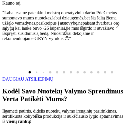
Kauno raj.
K
"Labai esame patenkinti meistrų operatyviniu darbu.Prieš metus
"
sumontavo mums nuotekas,labai dziaugėmės,bet šią šaltą žiemą
l
užšąlo vamzdynas,pasikreipus į atstovybę,nepaisant žvarbaus oro
R
sąlygų kai lauke buvo -26 laipsniai,jie mus išgirdo ir atvažiavo
išspręsti susidariusią bėdą. Nuoširdžiai dekojame ir
rekomenduojame GRYN vyrukus 🙂"
DAUGIAU ATSILIEPIMŲ
Kodėl Savo Nuotekų Valymo Sprendimus
Verta Patikėti Mums?
Ilgametė patirtis, didelis nuotekų valymo įrenginių pasirinkimas,
sertifikuota kokybiška produkcija ir aukščiausio lygio aptarnavimas
iš
vienų rankų!