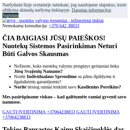
Naršydami šioje svetainėje sutinkate, jog naudojame slapukus, kurie
užtikrina sklandų naršymą tinklapyje.
Daugiau informacijos
Supratau
Nemokama konsultacija:
+370 642 38833
ČIA BAIGIASI JŪSŲ PAIEŠKOS!
Nuotekų Sistemos Pasirinkimas Neturi
Būti Galvos Skausmas
Nežinote, koks nuotekų valymo įrenginys geriausiai tinka
Jūsų Svajonių Namams?
Norite
Individualaus Sprendimo
su pilnu išpildymu ir
ilgalaikėmis garantijomis?
Norite
tiesiog ramiai tenkinti savo
Kasdienius Poreikius?
Mes pasirūpiname viskuo – kad galėtumėte ramiai gyventi savo
namuose.
GAUTI ĮVERTINIMĄ +37064238833
GAUTI ĮVERTINIMĄ
+37064238833
Tokios Paprastos Kainų Skaičiuoklės dar