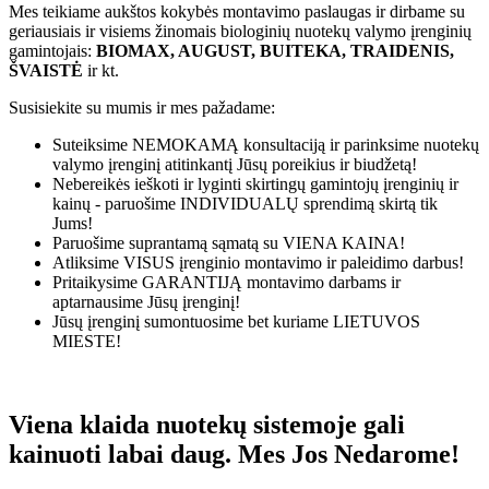
Mes teikiame aukštos kokybės montavimo paslaugas ir dirbame su
geriausiais ir visiems žinomais biologinių nuotekų valymo įrenginių
gamintojais:
BIOMAX, AUGUST, BUITEKA, TRAIDENIS,
ŠVAISTĖ
ir kt.
Susisiekite su mumis ir mes pažadame:
Suteiksime
NEMOKAMĄ
konsultaciją ir parinksime nuotekų
valymo įrenginį atitinkantį Jūsų poreikius ir biudžetą!
Nebereikės ieškoti ir lyginti skirtingų gamintojų įrenginių ir
kainų - paruošime
INDIVIDUALŲ
sprendimą skirtą tik
Jums!
Paruošime suprantamą sąmatą su
VIENA KAINA!
Atliksime
VISUS
įrenginio montavimo ir paleidimo darbus!
Pritaikysime
GARANTIJĄ
montavimo darbams ir
aptarnausime Jūsų įrenginį!
Jūsų įrenginį sumontuosime bet kuriame
LIETUVOS
MIESTE!
Viena klaida nuotekų sistemoje gali
kainuoti labai daug. Mes Jos Nedarome!