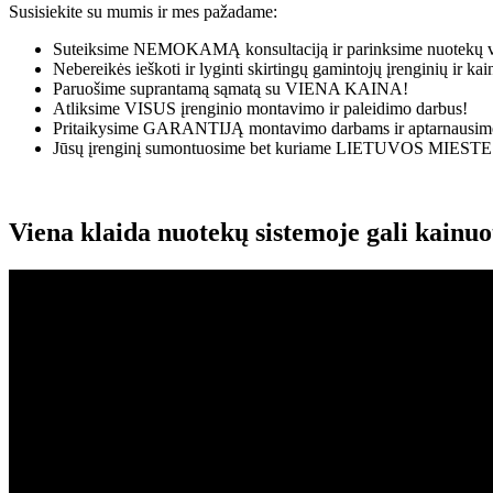
Susisiekite su mumis ir mes pažadame:
Suteiksime
NEMOKAMĄ
konsultaciją ir parinksime nuotekų v
Nebereikės ieškoti ir lyginti skirtingų gamintojų įrenginių ir k
Paruošime suprantamą sąmatą su
VIENA KAINA!
Atliksime
VISUS
įrenginio montavimo ir paleidimo darbus!
Pritaikysime
GARANTIJĄ
montavimo darbams ir aptarnausime
Jūsų įrenginį sumontuosime bet kuriame
LIETUVOS MIESTE
Viena klaida nuotekų sistemoje gali kainu