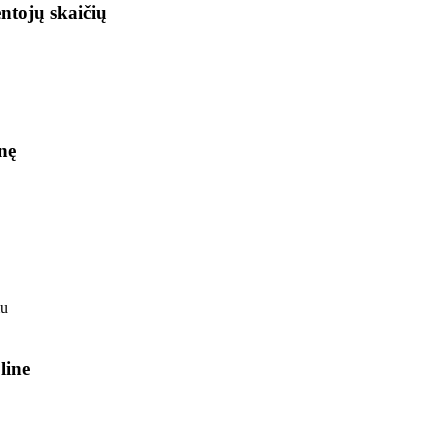
ntojų skaičių
nę
line