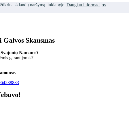
užtikrina sklandų naršymą tinklapyje.
Daugiau informacijos
ti Galvos Skausmas
 Svajonių Namams?
kėmis garantijomis?
namuose.
64238833
Nebuvo!