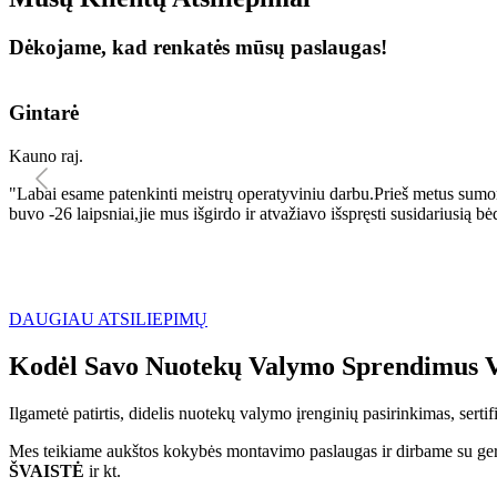
Dėkojame, kad renkatės mūsų paslaugas!
Gintarė
Kauno raj.
"Labai esame patenkinti meistrų operatyviniu darbu.Prieš metus sumo
buvo -26 laipsniai,jie mus išgirdo ir atvažiavo išspręsti susidariu
DAUGIAU ATSILIEPIMŲ
Kodėl Savo Nuotekų Valymo Sprendimus V
Ilgametė patirtis, didelis nuotekų valymo įrenginių pasirinkimas, sert
Mes teikiame aukštos kokybės montavimo paslaugas ir dirbame su geri
ŠVAISTĖ
ir kt.