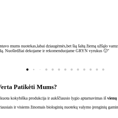
ntavo mums nuotekas,labai dziaugėmės,bet šią šaltą žiemą užšąlo vamzd
sią bėdą. Nuoširdžiai dekojame ir rekomenduojame GRYN vyrukus 🙂"
erta Patikėti Mums?
ifikuota kokybiška produkcija ir aukščiausio lygio aptarnavimas iš
vienų
ausiais ir visiems žinomais biologinių nuotekų valymo įrenginių gamin