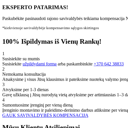
EKSPERTO PATARIMAS!
Paskubėkite pasinaudoti rajono savivaldybės teikiama kompensacija N
*kiekvienoje savivaldybėje kompensavimo sąlygos skirtingos
100% Išpildymas iš Vienų Rankų!
1
Susisiekite su mumis
Susisiekite
užpildydami formą
arba paskambinkite
+370 642 38833
2
Nemokama konsultacija
Atsakysime į visus Jūsų klausimus ir pateiksime nuotekų valymo įren
3
Atvyksime per 1-3 dienas
Gavę užklausą į Jūsų nurodytą vietą atvyksime per artimiausias 1–3 d
4
Sumontuosime įrenginį per vieną dieną
Įrenginio montavimo ir paleidimo-derinimo darbus atliksime per vieną
GAUK SAVIVALDYBĖS KOMPENSACIJĄ
Mūsų
Klientų
Atsiliepimai