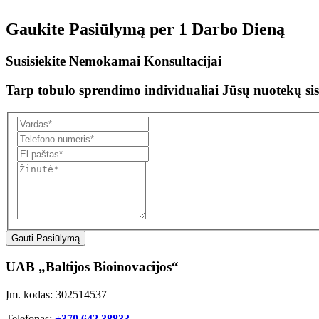
Gaukite Pasiūlymą per
1 Darbo Dieną
Susisiekite Nemokamai Konsultacijai
Tarp tobulo sprendimo individualiai Jūsų nuotekų sis
Gauti Pasiūlymą
UAB „Baltijos Bioinovacijos“
Įm. kodas: 302514537
Telefonas:
+370 642 38833