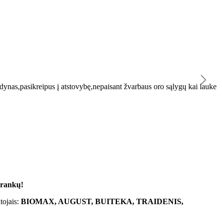
K
ynas,pasikreipus į atstovybę,nepaisant žvarbaus oro sąlygų kai lauke
"
 rankų!
tojais:
BIOMAX, AUGUST, BUITEKA, TRAIDENIS,