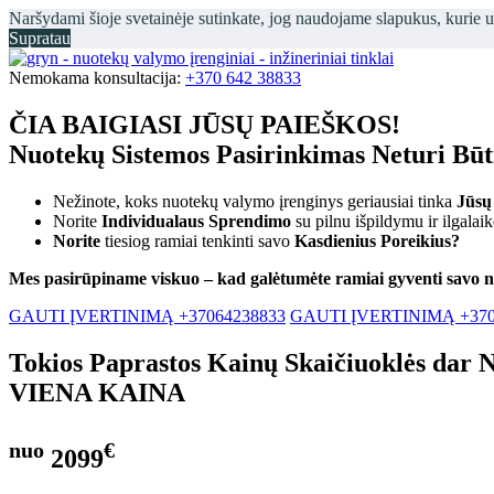
Naršydami šioje svetainėje sutinkate, jog naudojame slapukus, kurie 
Supratau
Nemokama konsultacija:
+370 642 38833
ČIA BAIGIASI JŪSŲ PAIEŠKOS!
Nuotekų Sistemos Pasirinkimas Neturi Bū
Nežinote, koks nuotekų valymo įrenginys geriausiai tinka
Jūsų
Norite
Individualaus Sprendimo
su pilnu išpildymu ir ilgalai
Norite
tiesiog ramiai tenkinti savo
Kasdienius Poreikius?
Mes pasirūpiname viskuo – kad galėtumėte ramiai gyventi savo 
GAUTI ĮVERTINIMĄ +37064238833
GAUTI ĮVERTINIMĄ +370
Tokios Paprastos Kainų Skaičiuoklės dar 
VIENA KAINA
nuo
€
2099