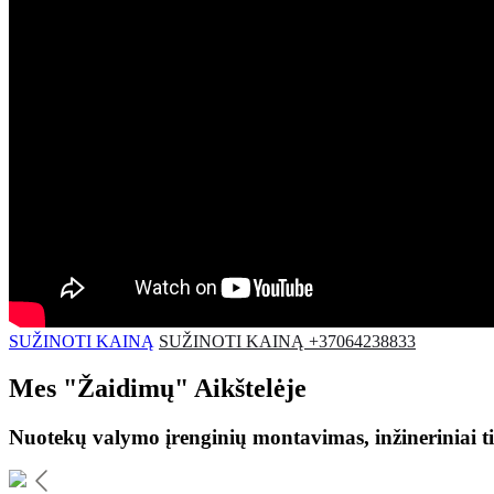
SUŽINOTI KAINĄ
SUŽINOTI KAINĄ +37064238833
Mes
"Žaidimų"
Aikštelėje
Nuotekų valymo įrenginių montavimas, inžineriniai ti