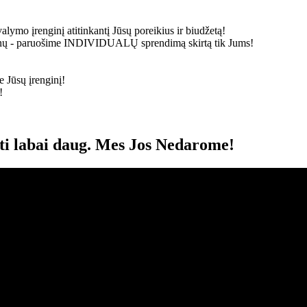
alymo įrenginį atitinkantį Jūsų poreikius ir biudžetą!
ainų - paruošime
INDIVIDUALŲ
sprendimą skirtą tik Jums!
 Jūsų įrenginį!
!
oti labai daug. Mes Jos Nedarome!