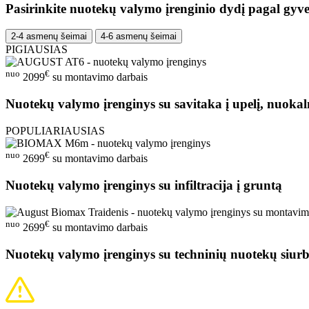
Pasirinkite nuotekų valymo įrenginio dydį pagal gyve
2-4 asmenų šeimai
4-6 asmenų šeimai
PIGIAUSIAS
nuo
€
2099
su montavimo darbais
Nuotekų valymo įrenginys su savitaka į upelį, nuokal
POPULIARIAUSIAS
nuo
€
2699
su montavimo darbais
Nuotekų valymo įrenginys su infiltracija į gruntą
nuo
€
2699
su montavimo darbais
Nuotekų valymo įrenginys su techninių nuotekų siurb