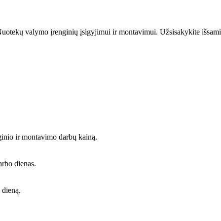
uotekų valymo įrenginių įsigyjimui ir montavimui. Užsisakykite išsami
ginio ir montavimo darbų kainą.
arbo dienas.
 dieną.