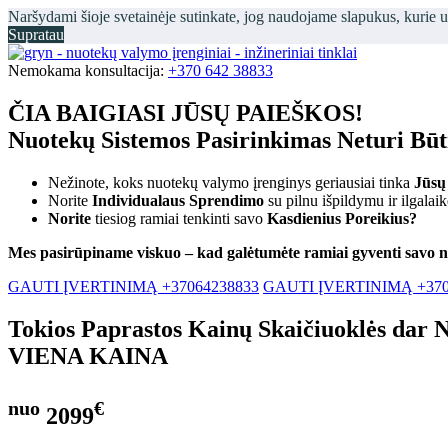
Naršydami šioje svetainėje sutinkate, jog naudojame slapukus, kurie 
Supratau
Nemokama konsultacija:
+370 642 38833
ČIA BAIGIASI JŪSŲ PAIEŠKOS!
Nuotekų Sistemos Pasirinkimas Neturi Bū
Nežinote, koks nuotekų valymo įrenginys geriausiai tinka
Jūsų
Norite
Individualaus Sprendimo
su pilnu išpildymu ir ilgalai
Norite
tiesiog ramiai tenkinti savo
Kasdienius Poreikius?
Mes pasirūpiname viskuo – kad galėtumėte ramiai gyventi savo 
GAUTI ĮVERTINIMĄ +37064238833
GAUTI ĮVERTINIMĄ +370
Tokios Paprastos Kainų Skaičiuoklės dar 
VIENA KAINA
nuo
€
2099