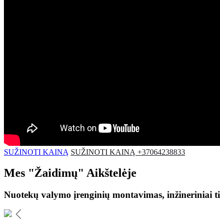
SUŽINOTI KAINĄ
SUŽINOTI KAINĄ +37064238833
Mes
"Žaidimų"
Aikštelėje
Nuotekų valymo įrenginių montavimas, inžineriniai ti