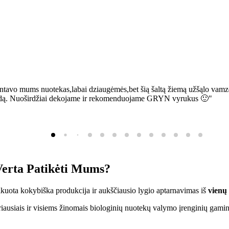
ntavo mums nuotekas,labai dziaugėmės,bet šią šaltą žiemą užšąlo vamzd
sią bėdą. Nuoširdžiai dekojame ir rekomenduojame GRYN vyrukus 🙂"
erta Patikėti Mums?
ifikuota kokybiška produkcija ir aukščiausio lygio aptarnavimas iš
vienų
ausiais ir visiems žinomais biologinių nuotekų valymo įrenginių gamin