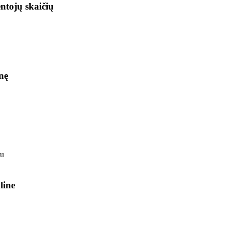
ntojų skaičių
nę
line