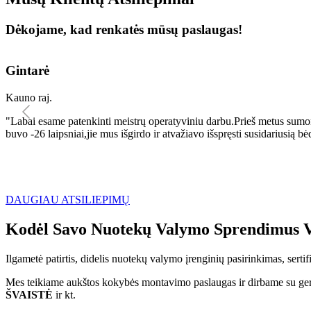
Dėkojame, kad renkatės mūsų paslaugas!
Gintarė
Kauno raj.
"Labai esame patenkinti meistrų operatyviniu darbu.Prieš metus sumo
buvo -26 laipsniai,jie mus išgirdo ir atvažiavo išspręsti susidariu
DAUGIAU ATSILIEPIMŲ
Kodėl Savo Nuotekų Valymo Sprendimus V
Ilgametė patirtis, didelis nuotekų valymo įrenginių pasirinkimas, sert
Mes teikiame aukštos kokybės montavimo paslaugas ir dirbame su geri
ŠVAISTĖ
ir kt.