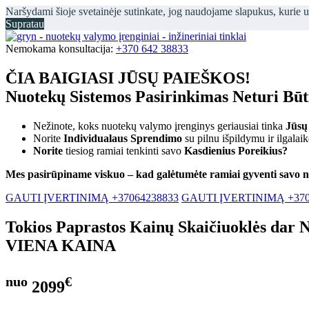
Naršydami šioje svetainėje sutinkate, jog naudojame slapukus, kurie 
Supratau
Nemokama konsultacija:
+370 642 38833
ČIA BAIGIASI JŪSŲ PAIEŠKOS!
Nuotekų Sistemos Pasirinkimas Neturi Bū
Nežinote, koks nuotekų valymo įrenginys geriausiai tinka
Jūsų
Norite
Individualaus Sprendimo
su pilnu išpildymu ir ilgalai
Norite
tiesiog ramiai tenkinti savo
Kasdienius Poreikius?
Mes pasirūpiname viskuo – kad galėtumėte ramiai gyventi savo 
GAUTI ĮVERTINIMĄ +37064238833
GAUTI ĮVERTINIMĄ +370
Tokios Paprastos Kainų Skaičiuoklės dar 
VIENA KAINA
nuo
€
2099