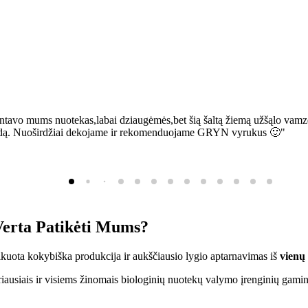
ntavo mums nuotekas,labai dziaugėmės,bet šią šaltą žiemą užšąlo vamzd
sią bėdą. Nuoširdžiai dekojame ir rekomenduojame GRYN vyrukus 🙂"
erta Patikėti Mums?
ifikuota kokybiška produkcija ir aukščiausio lygio aptarnavimas iš
vienų
ausiais ir visiems žinomais biologinių nuotekų valymo įrenginių gamin