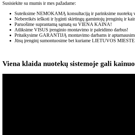
Susisiekite su mumis ir mes pažadame:
Suteiksime
NEMOKAMĄ
konsultaciją ir parinksime nuotekų v
Nebereikės ieškoti ir lyginti skirtingų gamintojų įrenginių ir k
Paruošime suprantamą sąmatą su
VIENA KAINA!
Atliksime
VISUS
įrenginio montavimo ir paleidimo darbus!
Pritaikysime
GARANTIJĄ
montavimo darbams ir aptarnausime
Jūsų įrenginį sumontuosime bet kuriame
LIETUVOS MIESTE
Viena klaida nuotekų sistemoje gali kainu