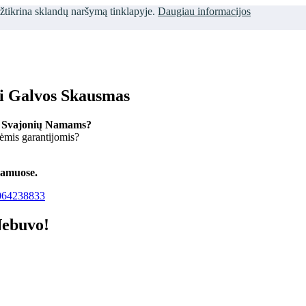
užtikrina sklandų naršymą tinklapyje.
Daugiau informacijos
ti Galvos Skausmas
 Svajonių Namams?
kėmis garantijomis?
namuose.
64238833
Nebuvo!