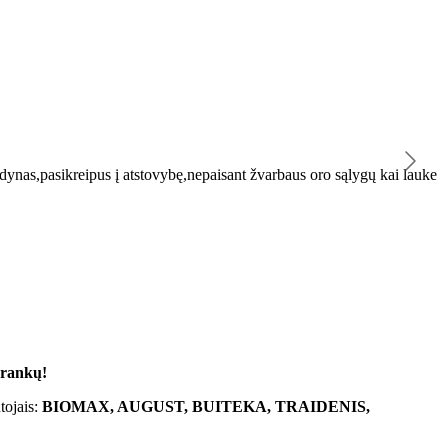
K
ynas,pasikreipus į atstovybę,nepaisant žvarbaus oro sąlygų kai lauke
"
 rankų!
tojais:
BIOMAX, AUGUST, BUITEKA, TRAIDENIS,