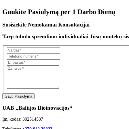
Gaukite Pasiūlymą per
1 Darbo Dieną
Susisiekite Nemokamai Konsultacijai
Tarp tobulo sprendimo individualiai Jūsų nuotekų sis
Gauti Pasiūlymą
UAB „Baltijos Bioinovacijos“
Įm. kodas: 302514537
Telefonas:
+370 642 38833