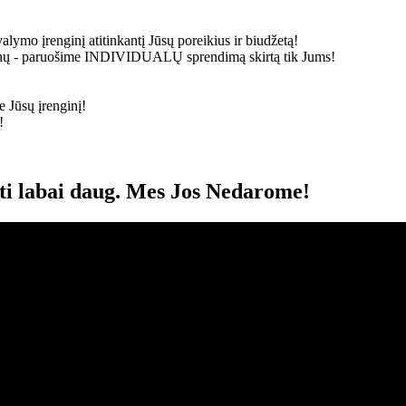
alymo įrenginį atitinkantį Jūsų poreikius ir biudžetą!
ainų - paruošime
INDIVIDUALŲ
sprendimą skirtą tik Jums!
 Jūsų įrenginį!
!
oti labai daug. Mes Jos Nedarome!