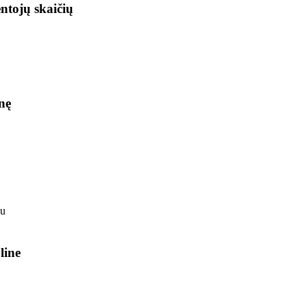
ntojų skaičių
nę
line