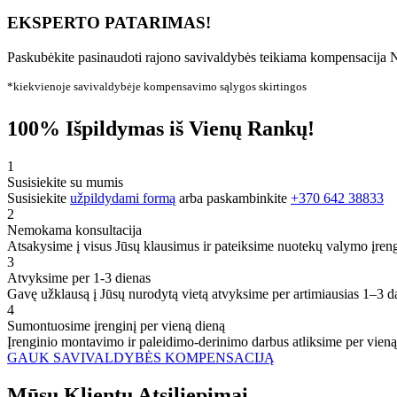
EKSPERTO PATARIMAS!
Paskubėkite pasinaudoti rajono savivaldybės teikiama kompensacija N
*kiekvienoje savivaldybėje kompensavimo sąlygos skirtingos
100% Išpildymas iš Vienų Rankų!
1
Susisiekite su mumis
Susisiekite
užpildydami formą
arba paskambinkite
+370 642 38833
2
Nemokama konsultacija
Atsakysime į visus Jūsų klausimus ir pateiksime nuotekų valymo įren
3
Atvyksime per 1-3 dienas
Gavę užklausą į Jūsų nurodytą vietą atvyksime per artimiausias 1–3 d
4
Sumontuosime įrenginį per vieną dieną
Įrenginio montavimo ir paleidimo-derinimo darbus atliksime per vieną
GAUK SAVIVALDYBĖS KOMPENSACIJĄ
Mūsų
Klientų
Atsiliepimai