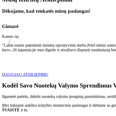
Dėkojame, kad renkatės mūsų paslaugas!
Gintarė
Kauno raj.
"Labai esame patenkinti meistrų operatyviniu darbu.Prieš metus sumo
buvo -26 laipsniai,jie mus išgirdo ir atvažiavo išspręsti susidariu
DAUGIAU ATSILIEPIMŲ
Kodėl Savo Nuotekų Valymo Sprendimus V
Ilgametė patirtis, didelis nuotekų valymo įrenginių pasirinkimas, sert
Mes teikiame aukštos kokybės montavimo paslaugas ir dirbame su geri
ŠVAISTĖ
ir kt.