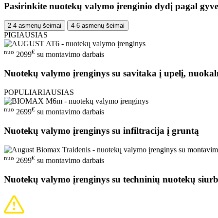
Pasirinkite nuotekų valymo įrenginio dydį pagal gyve
2-4 asmenų šeimai
4-6 asmenų šeimai
PIGIAUSIAS
nuo
€
2099
su montavimo darbais
Nuotekų valymo įrenginys su savitaka į upelį, nuokal
POPULIARIAUSIAS
nuo
€
2699
su montavimo darbais
Nuotekų valymo įrenginys su infiltracija į gruntą
nuo
€
2699
su montavimo darbais
Nuotekų valymo įrenginys su techninių nuotekų siurb