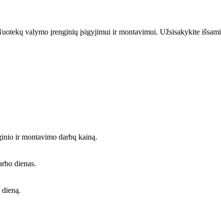
uotekų valymo įrenginių įsigyjimui ir montavimui. Užsisakykite išsami
ginio ir montavimo darbų kainą.
arbo dienas.
 dieną.