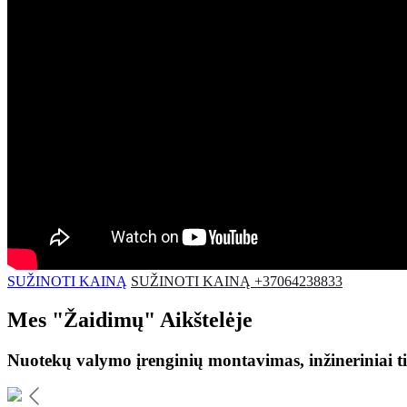
SUŽINOTI KAINĄ
SUŽINOTI KAINĄ +37064238833
Mes
"Žaidimų"
Aikštelėje
Nuotekų valymo įrenginių montavimas, inžineriniai ti