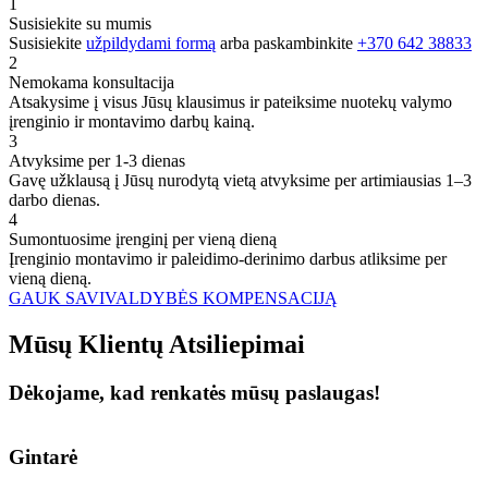
1
Susisiekite su mumis
Susisiekite
užpildydami formą
arba paskambinkite
+370 642 38833
2
Nemokama konsultacija
Atsakysime į visus Jūsų klausimus ir pateiksime nuotekų valymo
įrenginio ir montavimo darbų kainą.
3
Atvyksime per 1-3 dienas
Gavę užklausą į Jūsų nurodytą vietą atvyksime per artimiausias 1–3
darbo dienas.
4
Sumontuosime įrenginį per vieną dieną
Įrenginio montavimo ir paleidimo-derinimo darbus atliksime per
vieną dieną.
GAUK SAVIVALDYBĖS KOMPENSACIJĄ
Mūsų
Klientų
Atsiliepimai
Dėkojame, kad renkatės mūsų paslaugas!
Gintarė