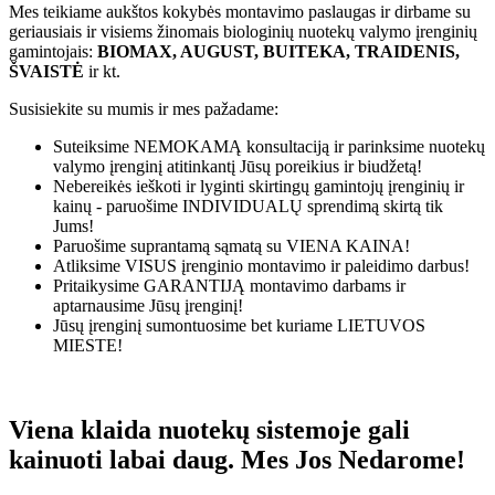
Mes teikiame aukštos kokybės montavimo paslaugas ir dirbame su
geriausiais ir visiems žinomais biologinių nuotekų valymo įrenginių
gamintojais:
BIOMAX, AUGUST, BUITEKA, TRAIDENIS,
ŠVAISTĖ
ir kt.
Susisiekite su mumis ir mes pažadame:
Suteiksime
NEMOKAMĄ
konsultaciją ir parinksime nuotekų
valymo įrenginį atitinkantį Jūsų poreikius ir biudžetą!
Nebereikės ieškoti ir lyginti skirtingų gamintojų įrenginių ir
kainų - paruošime
INDIVIDUALŲ
sprendimą skirtą tik
Jums!
Paruošime suprantamą sąmatą su
VIENA KAINA!
Atliksime
VISUS
įrenginio montavimo ir paleidimo darbus!
Pritaikysime
GARANTIJĄ
montavimo darbams ir
aptarnausime Jūsų įrenginį!
Jūsų įrenginį sumontuosime bet kuriame
LIETUVOS
MIESTE!
Viena klaida nuotekų sistemoje gali
kainuoti labai daug. Mes Jos Nedarome!