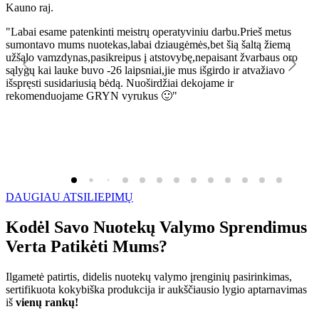
Kauno raj.
K
"Labai esame patenkinti meistrų operatyviniu darbu.Prieš metus
"
sumontavo mums nuotekas,labai dziaugėmės,bet šią šaltą žiemą
l
užšąlo vamzdynas,pasikreipus į atstovybę,nepaisant žvarbaus oro
R
sąlygų kai lauke buvo -26 laipsniai,jie mus išgirdo ir atvažiavo
išspręsti susidariusią bėdą. Nuoširdžiai dekojame ir
rekomenduojame GRYN vyrukus 🙂"
DAUGIAU ATSILIEPIMŲ
Kodėl Savo Nuotekų Valymo Sprendimus
Verta Patikėti Mums?
Ilgametė patirtis, didelis nuotekų valymo įrenginių pasirinkimas,
sertifikuota kokybiška produkcija ir aukščiausio lygio aptarnavimas
iš
vienų rankų!