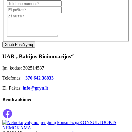
Gauti Pasiūlymą
UAB „Baltijos Bioinovacijos“
Įm. kodas: 302514537
Telefonas:
+370 642 38833
El. Paštas:
info@gryn.lt
Bendraukime:
KONSULTUOKIS
NEMOKAMA