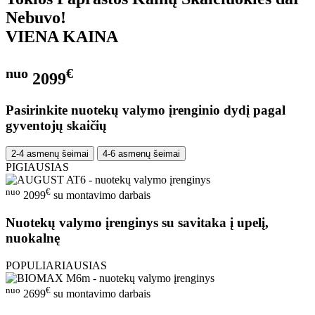
Nebuvo!
VIENA KAINA
nuo
€
2099
Pasirinkite nuotekų valymo įrenginio dydį pagal
gyventojų skaičių
2-4 asmenų šeimai
4-6 asmenų šeimai
PIGIAUSIAS
nuo
€
2099
su montavimo darbais
Nuotekų valymo įrenginys su savitaka į upelį,
nuokalnę
POPULIARIAUSIAS
nuo
€
2699
su montavimo darbais