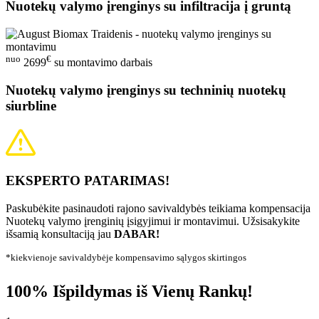
Nuotekų valymo įrenginys su infiltracija į gruntą
nuo
€
2699
su montavimo darbais
Nuotekų valymo įrenginys su techninių nuotekų
siurbline
EKSPERTO PATARIMAS!
Paskubėkite pasinaudoti rajono savivaldybės teikiama kompensacija
Nuotekų valymo įrenginių įsigyjimui ir montavimui. Užsisakykite
išsamią konsultaciją jau
DABAR!
*kiekvienoje savivaldybėje kompensavimo sąlygos skirtingos
100% Išpildymas iš Vienų Rankų!