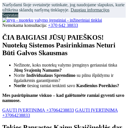
Naršydami šioje svetainėje sutinkate, jog naudojame slapukus, kurie
užtikrina sklandų naršymą tinklapyje.
Daugiau informacijos
Supratau
Nemokama konsultacija:
+370 642 38833
ČIA BAIGIASI JŪSŲ PAIEŠKOS!
Nuotekų Sistemos Pasirinkimas Neturi
Būti Galvos Skausmas
Nežinote, koks nuotekų valymo įrenginys geriausiai tinka
Jūsų Svajonių Namams?
Norite
Individualaus Sprendimo
su pilnu išpildymu ir
ilgalaikėmis garantijomis?
Norite
tiesiog ramiai tenkinti savo
Kasdienius Poreikius?
Mes pasirūpiname viskuo – kad galėtumėte ramiai gyventi savo
namuose.
GAUTI ĮVERTINIMĄ +37064238833
GAUTI ĮVERTINIMĄ
+37064238833
Tokios Paprastos Kainų Skaičiuoklės dar