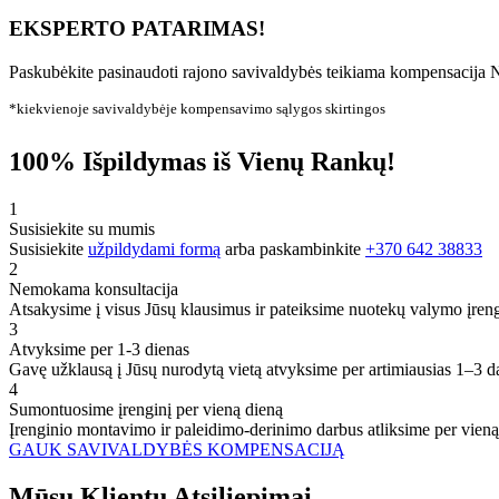
EKSPERTO PATARIMAS!
Paskubėkite pasinaudoti rajono savivaldybės teikiama kompensacija N
*kiekvienoje savivaldybėje kompensavimo sąlygos skirtingos
100% Išpildymas iš Vienų Rankų!
1
Susisiekite su mumis
Susisiekite
užpildydami formą
arba paskambinkite
+370 642 38833
2
Nemokama konsultacija
Atsakysime į visus Jūsų klausimus ir pateiksime nuotekų valymo įren
3
Atvyksime per 1-3 dienas
Gavę užklausą į Jūsų nurodytą vietą atvyksime per artimiausias 1–3 d
4
Sumontuosime įrenginį per vieną dieną
Įrenginio montavimo ir paleidimo-derinimo darbus atliksime per vieną
GAUK SAVIVALDYBĖS KOMPENSACIJĄ
Mūsų
Klientų
Atsiliepimai