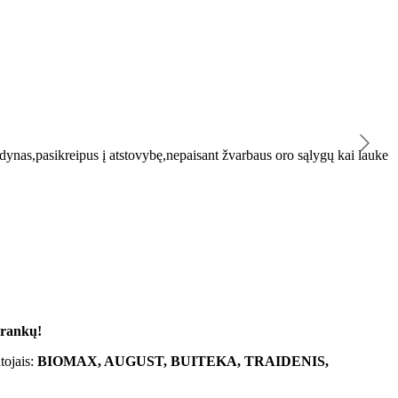
K
ynas,pasikreipus į atstovybę,nepaisant žvarbaus oro sąlygų kai lauke
"
 rankų!
tojais:
BIOMAX, AUGUST, BUITEKA, TRAIDENIS,