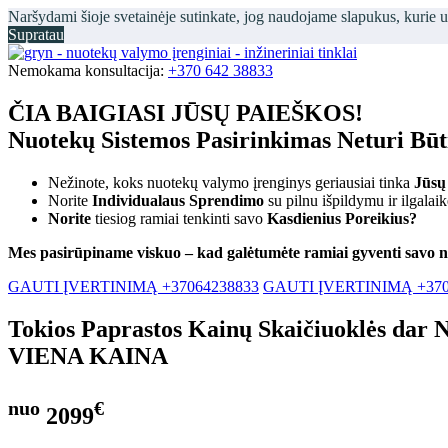
Naršydami šioje svetainėje sutinkate, jog naudojame slapukus, kurie 
Supratau
Nemokama konsultacija:
+370 642 38833
ČIA BAIGIASI JŪSŲ PAIEŠKOS!
Nuotekų Sistemos Pasirinkimas Neturi Bū
Nežinote, koks nuotekų valymo įrenginys geriausiai tinka
Jūsų
Norite
Individualaus Sprendimo
su pilnu išpildymu ir ilgalai
Norite
tiesiog ramiai tenkinti savo
Kasdienius Poreikius?
Mes pasirūpiname viskuo – kad galėtumėte ramiai gyventi savo 
GAUTI ĮVERTINIMĄ +37064238833
GAUTI ĮVERTINIMĄ +370
Tokios Paprastos Kainų Skaičiuoklės dar 
VIENA KAINA
nuo
€
2099