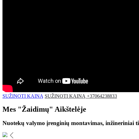
SUŽINOTI KAINĄ
SUŽINOTI KAINĄ +37064238833
Mes
"Žaidimų"
Aikštelėje
Nuotekų valymo įrenginių montavimas, inžineriniai ti