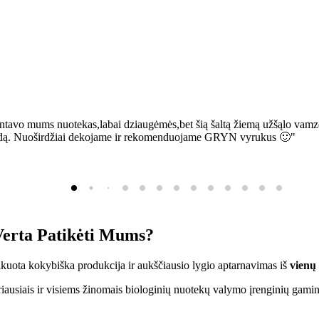
ntavo mums nuotekas,labai dziaugėmės,bet šią šaltą žiemą užšąlo vamzd
sią bėdą. Nuoširdžiai dekojame ir rekomenduojame GRYN vyrukus 🙂"
erta Patikėti Mums?
ifikuota kokybiška produkcija ir aukščiausio lygio aptarnavimas iš
vienų
ausiais ir visiems žinomais biologinių nuotekų valymo įrenginių gamin