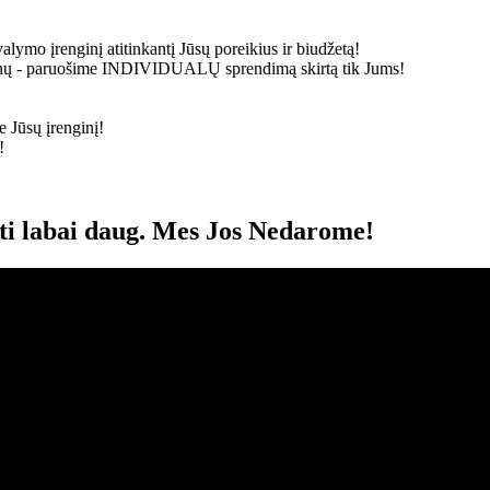
alymo įrenginį atitinkantį Jūsų poreikius ir biudžetą!
ainų - paruošime
INDIVIDUALŲ
sprendimą skirtą tik Jums!
 Jūsų įrenginį!
!
oti labai daug. Mes Jos Nedarome!