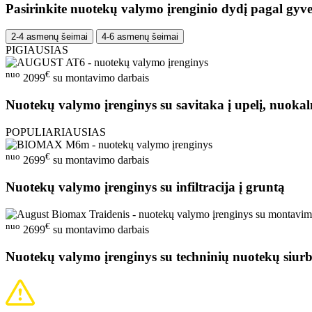
Pasirinkite nuotekų valymo įrenginio dydį pagal gyve
2-4 asmenų šeimai
4-6 asmenų šeimai
PIGIAUSIAS
nuo
€
2099
su montavimo darbais
Nuotekų valymo įrenginys su savitaka į upelį, nuokal
POPULIARIAUSIAS
nuo
€
2699
su montavimo darbais
Nuotekų valymo įrenginys su infiltracija į gruntą
nuo
€
2699
su montavimo darbais
Nuotekų valymo įrenginys su techninių nuotekų siurb