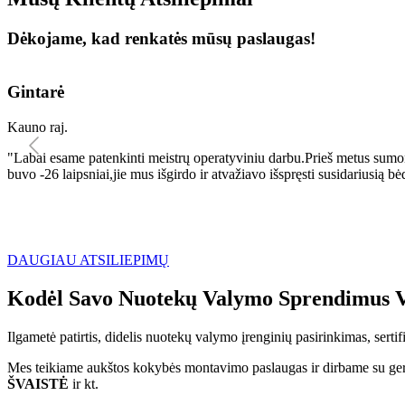
Dėkojame, kad renkatės mūsų paslaugas!
Gintarė
Kauno raj.
"Labai esame patenkinti meistrų operatyviniu darbu.Prieš metus sumo
buvo -26 laipsniai,jie mus išgirdo ir atvažiavo išspręsti susidariu
DAUGIAU ATSILIEPIMŲ
Kodėl Savo Nuotekų Valymo Sprendimus V
Ilgametė patirtis, didelis nuotekų valymo įrenginių pasirinkimas, sert
Mes teikiame aukštos kokybės montavimo paslaugas ir dirbame su geri
ŠVAISTĖ
ir kt.