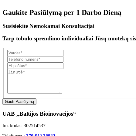
Gaukite Pasiūlymą per
1 Darbo Dieną
Susisiekite Nemokamai Konsultacijai
Tarp tobulo sprendimo individualiai Jūsų nuotekų sis
Gauti Pasiūlymą
UAB „Baltijos Bioinovacijos“
Įm. kodas: 302514537
Telefonas:
+370 642 38833