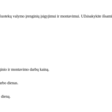
uotekų valymo įrenginių įsigyjimui ir montavimui. Užsisakykite išsami
ginio ir montavimo darbų kainą.
arbo dienas.
 dieną.