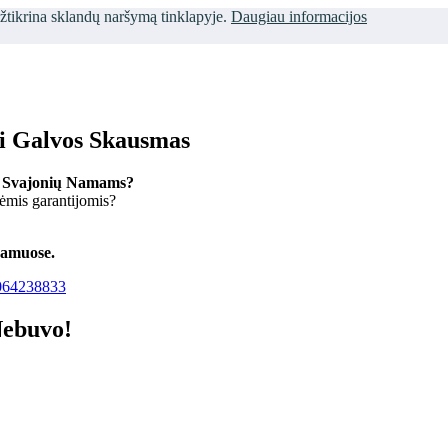
užtikrina sklandų naršymą tinklapyje.
Daugiau informacijos
ti Galvos Skausmas
 Svajonių Namams?
kėmis garantijomis?
namuose.
64238833
Nebuvo!