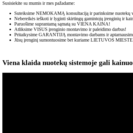
Susisiekite su mumis ir mes pažadame:
Suteiksime
NEMOKAMĄ
konsultaciją ir parinksime nuotekų v
Nebereikės ieškoti ir lyginti skirtingų gamintojų įrenginių ir k
Paruošime suprantamą sąmatą su
VIENA KAINA!
Atliksime
VISUS
įrenginio montavimo ir paleidimo darbus!
Pritaikysime
GARANTIJĄ
montavimo darbams ir aptarnausime
Jūsų įrenginį sumontuosime bet kuriame
LIETUVOS MIESTE
Viena klaida nuotekų sistemoje gali kainu