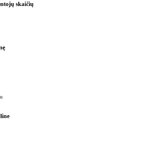
ntojų skaičių
nę
line