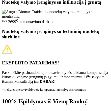
Nuotekų valymo įrenginys su infiltracija į gruntą
nuo
€
2699
su montavimo darbais
Nuotekų valymo įrenginys su techninių nuotekų
siurbline
EKSPERTO PATARIMAS!
Paskubėkite pasinaudoti rajono savivaldybės teikiama kompensacija
Nuotekų valymo įrenginių įsigyjimui ir montavimui. Užsisakykite
išsamią konsultaciją jau
DABAR!
*kiekvienoje savivaldybėje kompensavimo sąlygos skirtingos
100% Išpildymas iš Vienų Rankų!