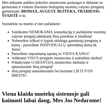
Mes teikiame aukštos kokybės montavimo paslaugas ir dirbame su
geriausiais ir visiems žinomais biologinių nuotekų valymo įrenginių
gamintojais:
BIOMAX, AUGUST, BUITEKA, TRAIDENIS,
ŠVAISTĖ
ir kt.
Susisiekite su mumis ir mes pažadame:
Suteiksime
NEMOKAMĄ
konsultaciją ir parinksime nuotekų
valymo įrenginį atitinkantį Jūsų poreikius ir biudžetą!
Nebereikės ieškoti ir lyginti skirtingų gamintojų įrenginių ir
kainų - paruošime
INDIVIDUALŲ
sprendimą skirtą tik
Jums!
Paruošime suprantamą sąmatą su
VIENA KAINA!
Atliksime
VISUS
įrenginio montavimo ir paleidimo darbus!
Pritaikysime
GARANTIJĄ
montavimo darbams ir
aptarnausime Jūsų įrenginį!
Jūsų įrenginį sumontuosime bet kuriame
LIETUVOS
MIESTE!
Viena klaida nuotekų sistemoje gali
kainuoti labai daug. Mes Jos Nedarome!