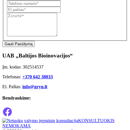
Gauti Pasiūlymą
UAB „Baltijos Bioinovacijos“
Įm. kodas: 302514537
Telefonas:
+370 642 38833
El. Paštas:
info@gryn.lt
Bendraukime:
KONSULTUOKIS
NEMOKAMA