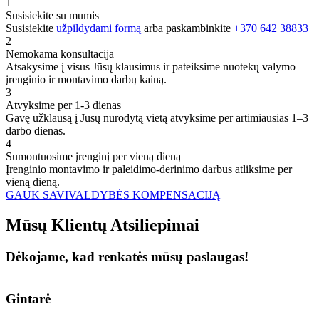
1
Susisiekite su mumis
Susisiekite
užpildydami formą
arba paskambinkite
+370 642 38833
2
Nemokama konsultacija
Atsakysime į visus Jūsų klausimus ir pateiksime nuotekų valymo
įrenginio ir montavimo darbų kainą.
3
Atvyksime per 1-3 dienas
Gavę užklausą į Jūsų nurodytą vietą atvyksime per artimiausias 1–3
darbo dienas.
4
Sumontuosime įrenginį per vieną dieną
Įrenginio montavimo ir paleidimo-derinimo darbus atliksime per
vieną dieną.
GAUK SAVIVALDYBĖS KOMPENSACIJĄ
Mūsų
Klientų
Atsiliepimai
Dėkojame, kad renkatės mūsų paslaugas!
Gintarė