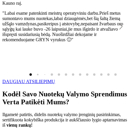
Kauno raj.
K
"Labai esame patenkinti meistrų operatyviniu darbu.Prieš metus
"
sumontavo mums nuotekas,labai dziaugėmės,bet šią šaltą žiemą
l
užšąlo vamzdynas,pasikreipus į atstovybę,nepaisant žvarbaus oro
R
sąlygų kai lauke buvo -26 laipsniai,jie mus išgirdo ir atvažiavo
išspręsti susidariusią bėdą. Nuoširdžiai dekojame ir
rekomenduojame GRYN vyrukus 🙂"
DAUGIAU ATSILIEPIMŲ
Kodėl Savo Nuotekų Valymo Sprendimus
Verta Patikėti Mums?
Ilgametė patirtis, didelis nuotekų valymo įrenginių pasirinkimas,
sertifikuota kokybiška produkcija ir aukščiausio lygio aptarnavimas
iš
vienų rankų!