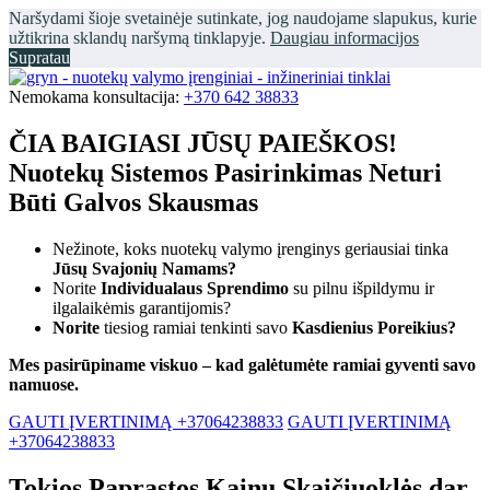
Naršydami šioje svetainėje sutinkate, jog naudojame slapukus, kurie
užtikrina sklandų naršymą tinklapyje.
Daugiau informacijos
Supratau
Nemokama konsultacija:
+370 642 38833
ČIA BAIGIASI JŪSŲ PAIEŠKOS!
Nuotekų Sistemos Pasirinkimas Neturi
Būti Galvos Skausmas
Nežinote, koks nuotekų valymo įrenginys geriausiai tinka
Jūsų Svajonių Namams?
Norite
Individualaus Sprendimo
su pilnu išpildymu ir
ilgalaikėmis garantijomis?
Norite
tiesiog ramiai tenkinti savo
Kasdienius Poreikius?
Mes pasirūpiname viskuo – kad galėtumėte ramiai gyventi savo
namuose.
GAUTI ĮVERTINIMĄ +37064238833
GAUTI ĮVERTINIMĄ
+37064238833
Tokios Paprastos Kainų Skaičiuoklės dar