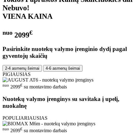
Nebuvo!
VIENA KAINA
nuo
€
2099
Pasirinkite nuotekų valymo įrenginio dydį pagal
gyventojų skaičių
2-4 asmenų šeimai
4-6 asmenų šeimai
PIGIAUSIAS
nuo
€
2099
su montavimo darbais
Nuotekų valymo įrenginys su savitaka į upelį,
nuokalnę
POPULIARIAUSIAS
nuo
€
2699
su montavimo darbais